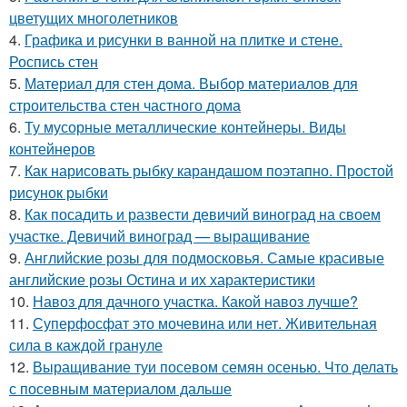
цветущих многолетников
4.
Графика и рисунки в ванной на плитке и стене.
Роспись стен
5.
Материал для стен дома. Выбор материалов для
строительства стен частного дома
6.
Ту мусорные металлические контейнеры. Виды
контейнеров
7.
Как нарисовать рыбку карандашом поэтапно. Простой
рисунок рыбки
8.
Как посадить и развести девичий виноград на своем
участке. Девичий виноград — выращивание
9.
Английские розы для подмосковья. Самые красивые
английские розы Остина и их характеристики
10.
Навоз для дачного участка. Какой навоз лучше?
11.
Суперфосфат это мочевина или нет. Живительная
сила в каждой грануле
12.
Выращивание туи посевом семян осенью. Что делать
с посевным материалом дальше