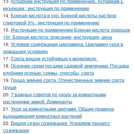
13.
Аспаркам инструкция по применению. Аспаркам-L
инъекции : инструкция по применению
14.
Борная кислота в ухо. Борной кислоты раствор
спиртовой 3% : инструкция по применению
15.
Инструкция по применению Борная кислота порошок
10г. Борная кислота: описание, инструкция, цена
16.
Условия содержания цикламена. Цикламен уход в
домашних условиях
17.
Сорта вишни устойчивые к монилиозу.
18.
Осенние сроки посадки садовой земляники. Посадка
клубники осенью: схемы, способы, сорта
19.
Груша зимние сорта. Отечественные зимние сорта
груши
20.
7 важных советов по уходу за комнатными
растениями зимой. Доминанты
21.
Уход за комнатными цветами. Общие правила
выращивания комнатных растений
22.
Вишня сезон созревания. Ускоряем процесс
созревания