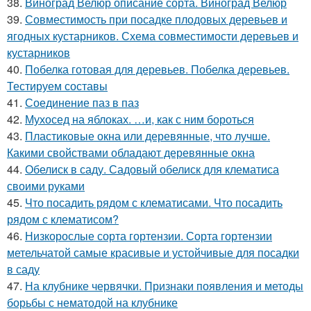
38.
Виноград Велюр описание сорта. Виноград Велюр
39.
Совместимость при посадке плодовых деревьев и
ягодных кустарников. Схема совместимости деревьев и
кустарников
40.
Побелка готовая для деревьев. Побелка деревьев.
Тестируем составы
41.
Соединение паз в паз
42.
Мухосед на яблоках. …и, как с ним бороться
43.
Пластиковые окна или деревянные, что лучше.
Какими свойствами обладают деревянные окна
44.
Обелиск в саду. Садовый обелиск для клематиса
своими руками
45.
Что посадить рядом с клематисами. Что посадить
рядом с клематисом?
46.
Низкорослые сорта гортензии. Сорта гортензии
метельчатой самые красивые и устойчивые для посадки
в саду
47.
На клубнике червячки. Признаки появления и методы
борьбы с нематодой на клубнике