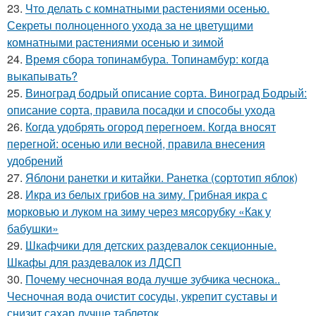
23.
Что делать с комнатными растениями осенью.
Секреты полноценного ухода за не цветущими
комнатными растениями осенью и зимой
24.
Время сбора топинамбура. Топинамбур: когда
выкапывать?
25.
Виноград бодрый описание сорта. Виноград Бодрый:
описание сорта, правила посадки и способы ухода
26.
Когда удобрять огород перегноем. Когда вносят
перегной: осенью или весной, правила внесения
удобрений
27.
Яблони ранетки и китайки. Ранетка (сортотип яблок)
28.
Икра из белых грибов на зиму. Грибная икра с
морковью и луком на зиму через мясорубку «Как у
бабушки»
29.
Шкафчики для детских раздевалок секционные.
Шкафы для раздевалок из ЛДСП
30.
Почему чесночная вода лучше зубчика чеснока..
Чесночная вода очистит сосуды, укрепит суставы и
снизит сахар лучше таблеток