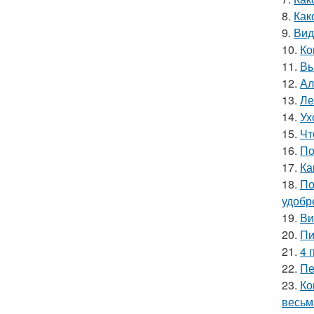
8.
Как
9.
Вид
10.
Ко
11.
Вы
12.
Ал
13.
Ле
14.
Ух
15.
Чт
16.
По
17.
Ка
18.
По
удобр
19.
Ви
20.
Пи
21.
4 
22.
Пе
23.
Ко
весьм