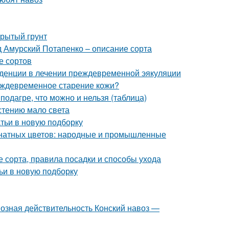
крытый грунт
 Амурский Потапенко – описание сорта
е сортов
денции в лечении преждевременной эякуляции
еждевременное старение кожи?
подагре, что можно и нельзя (таблица)
астению мало света
атьи в новую подборку
мнатных цветов: народные и промышленные
 сорта, правила посадки и способы ухода
ьи в новую подборку
возная действительность Конский навоз —