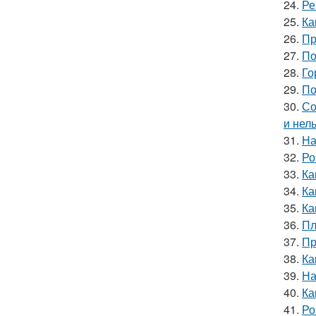
24.
Ре
25.
Ка
26.
Пр
27.
По
28.
Го
29.
По
30.
Со
и нел
31.
На
32.
Ро
33.
Ка
34.
Ка
35.
Ка
36.
Пл
37.
Пр
38.
Ка
39.
На
40.
Ка
41.
Ро