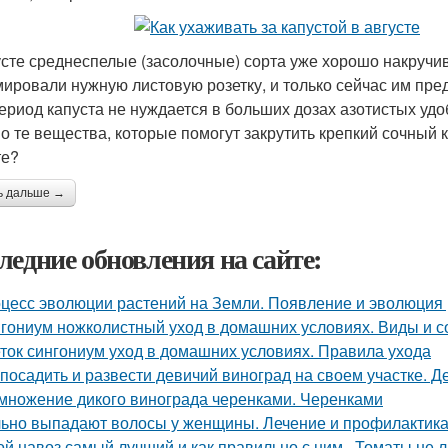
усте среднеспелые (засолочные) сорта уже хорошо накручив
ировали нужную листовую розетку, и только сейчас им пре
период капуста не нуждается в больших дозах азотистых удо
о те вещества, которые помогут закрутить крепкий сочный 
те?
ь дальше →
ледние обновления на сайте:
цесс эволюции растений на Земли. Появление и эволюция
гониум ножколистный уход в домашних условиях. Виды и с
ток сингониум уход в домашних условиях. Правила ухода
 посадить и развести девичий виноград на своем участке.
множение дикого винограда черенками. Черенками
ьно выпадают волосы у женщины. Лечение и профилактика
ой навоз самый лучший и как правильно с ним.. Томаты не 