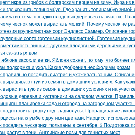
цепт икра из грибов с болгарским перцем на зиму. Икра из 
к и где хранить топинамбур. Где хранить топинамбур зимой 
авила и схема посадки плодовых деревьев на участке. Пла
чему чеснок может вырастать мелкий. Почему чеснок не ра
ртензия крупнолистная сорт Эндлесс Саммер. Описание го
пулярные сорта гортензии крупнолистной. Гортензия крупно
вместимость вишни с другими плодовыми деревьями и куст
ьзя сажать рядом
 яблоне засохли ветки. Яблоня сохнет, потому, что болеет 
зы подкормка и уход. Какие удобрения необходимы розам
к правильно посадить лиатрис и ухаживать за ним. Описание
к выращивают туи из семян в домашних условиях. Как ухаж
к вырастить тую из семян в домашних условиях и на участк
одовые деревья и кустарники на садовом участке. Правиль
инципы планировки сада и огорода на загородном участке.
к подготовить грядку под гладиолусы. Проращивание луков
рциссы на клумбе с другими цветами. Нарцисс: использова
к посадить мускарики тюльпаны в сентябре. 2 Подготовка 
зы растут в тени. Английские розы для тенистых мест