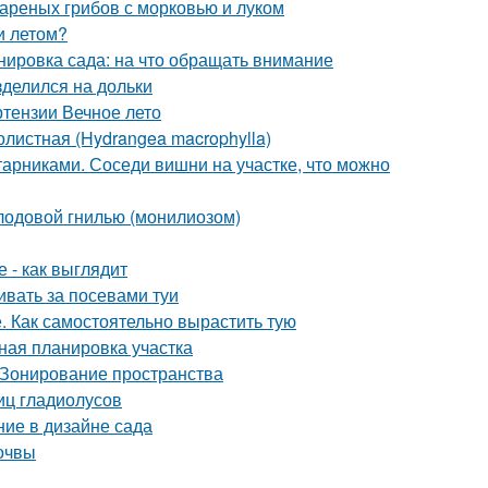
вареных грибов с морковью и луком
и летом?
нировка сада: на что обращать внимание
зделился на дольки
ртензии Вечное лето
листная (Hydrangea macrophylla)
арниками. Соседи вишни на участке, что можно
плодовой гнилью (монилиозом)
 - как выглядит
ивать за посевами туи
е. Как самостоятельно вырастить тую
ная планировка участка
 Зонирование пространства
иц гладиолусов
ние в дизайне сада
почвы