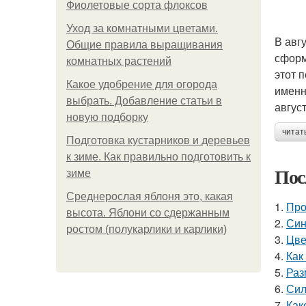
Фиолетовые сорта флоксов
Уход за комнатными цветами.
В авг
Общие правила выращивания
сформ
комнатных растений
этот 
Какое удобрение для огорода
именн
выбрать. Добавление статьи в
авгус
новую подборку
читат
Подготовка кустарников и деревьев
к зиме. Как правильно подготовить к
Пос
зиме
Среднерослая яблоня это, какая
1.
Про
высота. Яблони со сдержанным
2.
Син
ростом (полукарлики и карлики)
3.
Цве
4.
Как
5.
Раз
6.
Сил
7.
Как