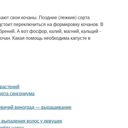
ают свои кочаны. Поздние (лежкие) сорта
дстоит переключиться на формировку кочанов. В
брений. А вот фосфор, калий, магний, кальций -
кочан. Какая помощь необходима капусте в
 растений
орта сингониума
 Девичий виноград — выращивание
 выпадения волос у девушек
любят навоз