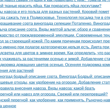
ой тканью красить яйца. Как покрасить яйца лоскутами?
ы навоза и его польза для разных растений. Коровий помет
гда сажать туи в Подмосковье. Технология посадка туи в от
ращивание сорта винограда селекции Потапенко. Виноград
ыча описание сорта. Виды желтой алычи: обзор и сравнени
карство от преждевременной эякуляции. Современные тен
од за стареющей кожей. По каким причинам происходит пр
о именно при подагре категорически нельзя есть. Диета при 
дсветка для цветов в зимнее время. Как определить, что р
к ухаживать за растениями осенью и зимой. Добавление ст
дкормка домашних цветов осенью. Осенняя подкормка ко
ения для растений
ноград бодрый описание сорта. Виноград Бодрый: описание
щевые отходы, как удобрение на огороде. Добавление стат
правила внесения навоза. Виды навоза: какой брать
регной или навоз для огорода. Свежий или перепревший?
нский перегной, как удобрение, как применять. Рыночно-на
а ценное