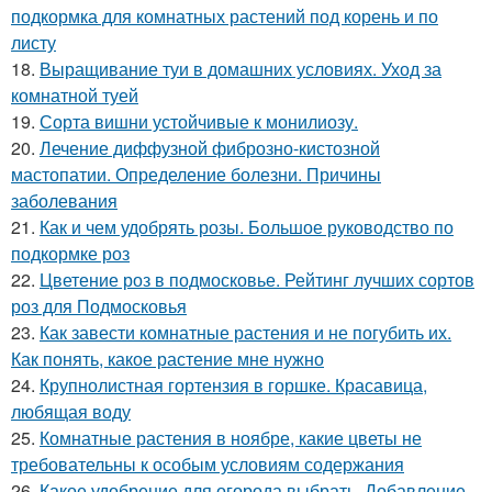
подкормка для комнатных растений под корень и по
листу
18.
Выращивание туи в домашних условиях. Уход за
комнатной туей
19.
Сорта вишни устойчивые к монилиозу.
20.
Лечение диффузной фиброзно-кистозной
мастопатии. Определение болезни. Причины
заболевания
21.
Как и чем удобрять розы. Большое руководство по
подкормке роз
22.
Цветение роз в подмосковье. Рейтинг лучших сортов
роз для Подмосковья
23.
Как завести комнатные растения и не погубить их.
Как понять, какое растение мне нужно
24.
Крупнолистная гортензия в горшке. Красавица,
любящая воду
25.
Комнатные растения в ноябре, какие цветы не
требовательны к особым условиям содержания
26.
Какое удобрение для огорода выбрать. Добавление