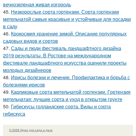
вечнозеленая живая изгородь
45.
Низкорослые сорта гортензии. Сорта гортензии
метельчатой самые красивые и устойчивые для посадки
в саду
46.
Крокосмия хранение зимой. Описание популярных
садовых видов и сортов
47.
Сады и люди фестиваль ландшафтного дизайна
2019 результаты. В Ростове на международном
фестивале ландшафтного искусства оценили проекты
молодых дизайнеров
48.
Ирисы болезни и лечение. Профилактика и борьба с
болезнями ирисов
49.
Карликовые сорта метельчатой гортензии. Гортензия
метельчатая: лучшие сорта и уход в открытом грунте
50.
Гибискусы голландские сорта. Виды и сорта
гибискуса
© 2026 Идеи для сада и дачи