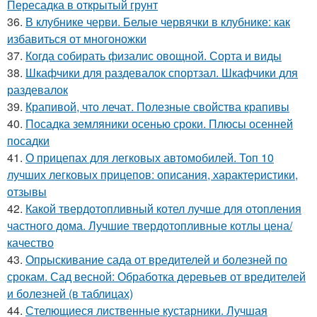
Пересадка в открытый грунт
36.
В клубнике черви. Белые червячки в клубнике: как
избавиться от многоножки
37.
Когда собирать физалис овощной. Сорта и виды
38.
Шкафчики для раздевалок спортзал. Шкафчики для
раздевалок
39.
Крапивой, что лечат. Полезные свойства крапивы
40.
Посадка земляники осенью сроки. Плюсы осенней
посадки
41.
О прицепах для легковых автомобилей. Топ 10
лучших легковых прицепов: описания, характеристики,
отзывы
42.
Какой твердотопливный котел лучше для отопления
частного дома. Лучшие твердотопливные котлы цена/
качество
43.
Опрыскивание сада от вредителей и болезней по
срокам. Сад весной: Обработка деревьев от вредителей
и болезней (в таблицах)
44.
Стелющиеся лиственные кустарники. Лучшая