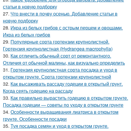
статьи в новую подборку
27.
Что внести в почву осенью. Добавление статьи в
новую подборку
28.
Икра из белых грибов с острым перцем и овощами.
Икра из белых грибов
29.
Популярные сорта гортензии крупнолистной.
Гортензия крупнолистная (Hydrangea macrophylla)
30.
Как отличить обычный сорт от ремонтантного.
Отличия от обычной малины, как визуально определить
31.
Гортензия крупнолистная сорта посадка и уход в
открытом грунте. Сорта гортензии крупнолистной
32.
Как высаживать рассаду годеции в открытый грунт.
Когда сеять годецию на рассаду
33.
Как правильно вырастить годецию в открытом грунте.
Посадка годеции — советы по уходу в открытом грунте
34.
Особенности выращивания лиатриса в открытом
грунте. Особенности посадки
35.
Туя посадка семян и уход в открытом грунте.