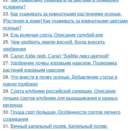
условиях?
23.
Как ухаживать за комнатными растениями осенью.
[Растения в доме] Как ухаживать за комнатными цветами
осенью?
24.
Ель колючая сорта. Описание голубой ели
25.
Чем удобрить землю весной. Когда вносить
удобрения
26.
Салат бэби лиф. Салат "Бейби ливз цветной"
27.
Удобрение почвы коровьим навозом. Подкормка
растений коровьим навозом
28.
Что внести в почву осенью. Добавление статьи в
новую подборку
29.
Сорта клубники российской селекции. Описание
лучших сортов клубники для выращивания в разных
регионах
30.
Груша сорт большая. Особенности сортов летнего
созревания
31.
Вечный капельный полив. Капельный полив: