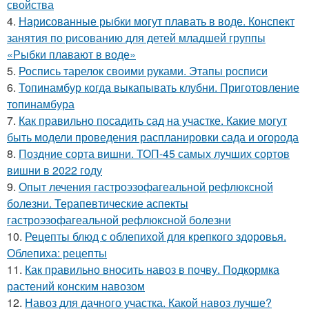
свойства
4.
Нарисованные рыбки могут плавать в воде. Конспект
занятия по рисованию для детей младшей группы
«Рыбки плавают в воде»
5.
Роспись тарелок своими руками. Этапы росписи
6.
Топинамбур когда выкапывать клубни. Приготовление
топинамбура
7.
Как правильно посадить сад на участке. Какие могут
быть модели проведения распланировки сада и огорода
8.
Поздние сорта вишни. ТОП-45 самых лучших сортов
вишни в 2022 году
9.
Опыт лечения гастроэзофагеальной рефлюксной
болезни. Терапевтические аспекты
гастроэзофагеальной рефлюксной болезни
10.
Рецепты блюд с облепихой для крепкого здоровья.
Облепиха: рецепты
11.
Как правильно вносить навоз в почву. Подкормка
растений конским навозом
12.
Навоз для дачного участка. Какой навоз лучше?