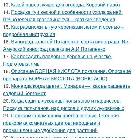
13.
Какой навоз лучше для огорода. Коровий навоз
14.
Посадка туи весной и особенности ухода за ней.
Вечнозеленая красавица туя – краткие сведения
15.
Как размножить тую черенками летом и осенью –
подробная инструкция
16.
Виноград золотой Потапенко- сорта винограда. Re:
Амурский виноград селекции А.И Потапенко
17.
Как посадить плодовые деревья на участке.
Подготовка ямы
18.
Описание БОРНАЯ КИСЛОТА показания. Описание
препарата БОРНАЯ КИСЛОТА (BORIC ACID)
19.
Монарда когда цветет. Монарда —, как выращивать
садовый бергамот
20.
Когда садить луковицы тюльпанов и нарциссов.
Посадка тюльпанов, нарциссов и других луковичных
21.
Подкормка домашних цветов осенью. Осенняя
подкормка комнатных цветов: народные и
промышленные удобрения для растений
22.
Как правильно ухаживать за цветами в домашних