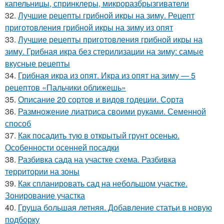
капельницы, спринклеры, микроразбрызгиватели
32.
Лучшие рецепты грибной икры на зиму. Рецепт
приготовления грибной икры на зиму из опят
33.
Лучшие рецепты приготовления грибной икры на
зиму. Грибная икра без стерилизации на зиму: самые
вкусные рецепты
34.
Грибная икра из опят. Икра из опят на зиму — 5
рецептов «Пальчики оближешь»
35.
Описание 20 сортов и видов годеции. Сорта
36.
Размножение лиатриса своими руками. Семенной
способ
37.
Как посадить тую в открытый грунт осенью.
Особенности осенней посадки
38.
Разбивка сада на участке схема. Разбивка
территории на зоны
39.
Как спланировать сад на небольшом участке.
Зонирование участка
40.
Груша большая летняя. Добавление статьи в новую
подборку