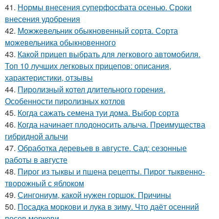
41.
Нормы внесения суперфосфата осенью. Сроки
внесения удобрения
42.
Можжевельник обыкновенный сорта. Сорта
можевельника обыкновенного
43.
Какой прицеп выбрать для легкового автомобиля.
Топ 10 лучших легковых прицепов: описания,
характеристики, отзывы
44.
Пиролизный котел длительного горения.
Особенности пиролизных котлов
45.
Когда сажать семена туи дома. Выбор сорта
46.
Когда начинает плодоносить алыча. Преимущества
гибридной алычи
47.
Обработка деревьев в августе. Сад: сезонные
работы в августе
48.
Пирог из тыквы и пшена рецепты. Пирог тыквенно-
творожный с яблоком
49.
Сингониум, какой нужен горшок. Причины
50.
Посадка моркови и лука в зиму. Что даёт осенний
посев моркови