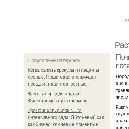
с
Рас
Почв
Популярные материалы
пос
Когда сажать крокусы и гиацинты
Перед
осенью. Пошаговая инструкция
внешн
посадки гиацинтов осенью
травя
Флоксы сорта дымчатые.
числу
Фиолетовые сорта флоксов
Каким
Урожайность яблок с 1 га
крупн
интенсивного сада. Яблоневый сад,
анало
как бизнес: ключевые моменты и
побег