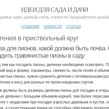
ИДЕИ ДЛЯ САДА И ДАЧИ
адовые идеи, дачный стиль, тонкости ландшафтного дизай
главная
новости
статьи
тения в приствольный круг
а для пионов, какой должна быть почва. 
адить травянистые пионы в саду
 тем как посадить пионы, деленки необходимо осмотреть. П
ий вид и форму, параметры, свежесть, число почек и объем 
нистые пионы, нужно сравнить деленки с оптимальными ра
 почек и весу для разных по происхождению сортов .
и должны быть размеры деленки пиона для посадки в откры
ые деленки с большим объемом корней, тем более пересаж
гия с неудачами при посадке взрослых деревьев и кустов: 
ов, а существующие корни не способны обеспечить полноце