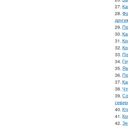
27.
Ка
28.
Фо
други
29.
По
30.
Ка
31.
Ко
32.
Ко
33.
По
34.
Гр
35.
Ям
36.
По
37.
Ка
38.
Чт
39.
Со
север
40.
Кт
41.
Ко
42.
Зе