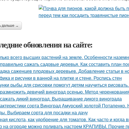
ь дальше →
ледние обновления на сайте:
лько всего высших растений на земле. Особенности назем
 правильно сажать садовые деревья. Как составить план по
адка саженцев плодовых деревьев. Добавление статьи в н
фика и рисунки в ванной на плитке и стене. Роспись стен
унки рыбы для срисовки помогут детям научиться рисовать
 размножить девичий виноград осенью. Метод черенковани
 сажать дикий виноград. Выращивание дикого винограда
актеристики сорта Виноград Амурский золотой Потапенко. 
ды. Выбираем сорта для посадки на дачу
ная кислота, как удобрение для томатов. Как часто и когда 
о на огороде можно поливать настоем КРАПИВЫ. Прочие 