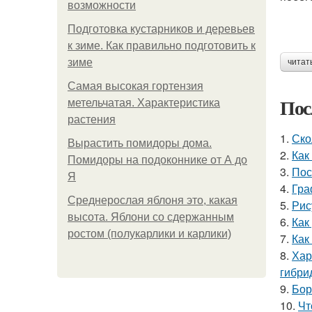
возможности
Подготовка кустарников и деревьев
к зиме. Как правильно подготовить к
зиме
читат
Самая высокая гортензия
Пос
метельчатая. Характеристика
растения
1.
Ско
Вырастить помидоры дома.
2.
Как
Помидоры на подоконнике от А до
3.
Пос
Я
4.
Гра
Среднерослая яблоня это, какая
5.
Рис
высота. Яблони со сдержанным
6.
Как
ростом (полукарлики и карлики)
7.
Как
8.
Хар
гибри
9.
Бор
10.
Чт