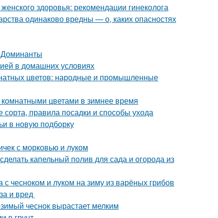
 женского здоровья: рекомендации гинеколога
арства одинаково вредны — о, каких опасностях
. Доминанты
нзией в домашних условиях
мнатных цветов: народные и промышленные
а комнатными цветами в зимнее время
 сорта, правила посадки и способы ухода
ьи в новую подборку
ичек с морковью и луком
 сделать капельный полив для сада и огорода из
а с чесноком и луком на зиму из варёных грибов
за и вред
озимый чеснок вырастает мелким
и в грунт