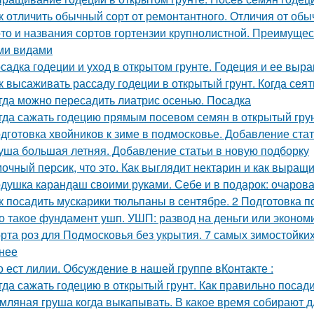
к отличить обычный сорт от ремонтантного. Отличия от обы
то и названия сортов гортензии крупнолистной. Преимущес
ми видами
садка годеции и уход в открытом грунте. Годеция и ее вы
к высаживать рассаду годеции в открытый грунт. Когда сея
гда можно пересадить лиатрис осенью. Посадка
гда сажать годецию прямым посевом семян в открытый грунт
дготовка хвойников к зиме в подмосковье. Добавление ста
уша большая летняя. Добавление статьи в новую подборку
очный персик, что это. Как выглядит нектарин и как выращ
душка карандаш своими руками. Себе и в подарок: очаров
к посадить мускарики тюльпаны в сентябре. 2 Подготовка 
о такое фундамент ушп. УШП: развод на деньги или эконом
рта роз для Подмосковья без укрытия. 7 самых зимостойких
нее
о ест лилии. Обсуждение в нашей группе вКонтакте :
гда сажать годецию в открытый грунт. Как правильно посад
мляная груша когда выкапывать. В какое время собирают д