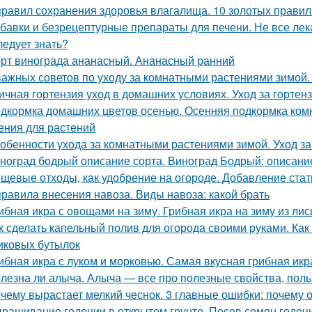
правил сохранения здоровья влагалища. 10 золотых правил
бавки и безрецептурные препараты для печени. Не все лек
ледует знать?
рт винограда ананасный. Ананасный ранний
важных советов по уходу за комнатными растениями зимой
ичная гортензия уход в домашних условиях. Уход за горте
дкормка домашних цветов осенью. Осенняя подкормка ко
ения для растений
обенности ухода за комнатными растениями зимой. Уход з
ноград бодрый описание сорта. Виноград Бодрый: описание
щевые отходы, как удобрение на огороде. Добавление стат
правила внесения навоза. Виды навоза: какой брать
ибная икра с овощами на зиму. Грибная икра на зиму из лис
к сделать капельный полив для огорода своими руками. Как
иковых бутылок
ибная икра с луком и морковью. Самая вкусная грибная икр
лезна ли алыча. Алыча — все про полезные свойства, поль
чему вырастает мелкий чеснок. 3 главные ошибки: почему 
ращивание годеции в открытом грунте. Посев семян годеци