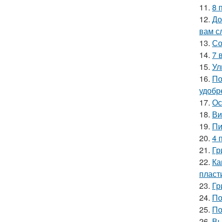
11.
8 
12.
До
вам с
13.
Со
14.
7 
15.
Ул
16.
По
удобр
17.
Ос
18.
Ви
19.
Пи
20.
4 
21.
Гр
22.
Ка
пласт
23.
Гр
24.
По
25.
По
26.
Вы