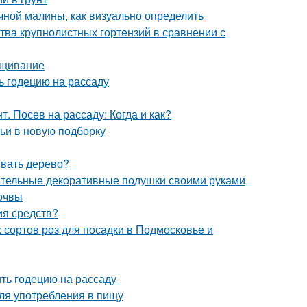
чной малины, как визуально определить
тва крупнолистных гортензий в сравнении с
ращивание
ть годецию на рассаду
. Посев на рассаду: Когда и как?
тьи в новую подборку
ивать дерево?
ательные декоративные подушки своими руками
почвы
ия средств?
 сортов роз для посадки в Подмосковье и
ить годецию на рассаду
ля употребления в пищу