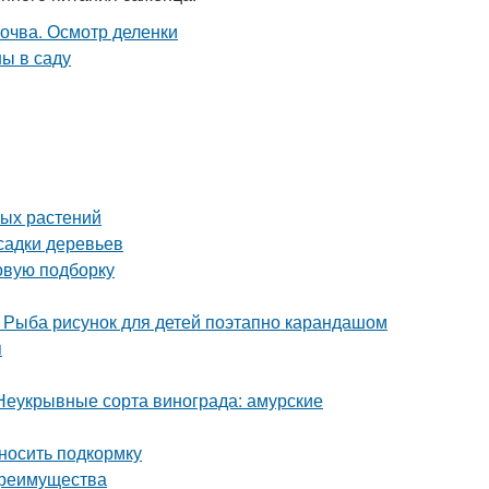
ных растений
садки деревьев
овую подборку
. Рыба рисунок для детей поэтапно карандашом
я
Неукрывные сорта винограда: амурские
вносить подкормку
преимущества