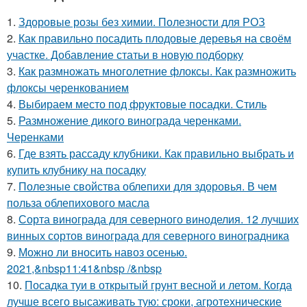
1.
Здоровые розы без химии. Полезности для РОЗ
2.
Как правильно посадить плодовые деревья на своём
участке. Добавление статьи в новую подборку
3.
Как размножать многолетние флоксы. Как размножить
флоксы черенкованием
4.
Выбираем место под фруктовые посадки. Стиль
5.
Размножение дикого винограда черенками.
Черенками
6.
Где взять рассаду клубники. Как правильно выбрать и
купить клубнику на посадку
7.
Полезные свойства облепихи для здоровья. В чем
польза облепихового масла
8.
Сорта винограда для северного виноделия. 12 лучших
винных сортов винограда для северного виноградника
9.
Можно ли вносить навоз осенью.
2021,&nbsp11:41&nbsp /&nbsp
10.
Посадка туи в открытый грунт весной и летом. Когда
лучше всего высаживать тую: сроки, агротехнические