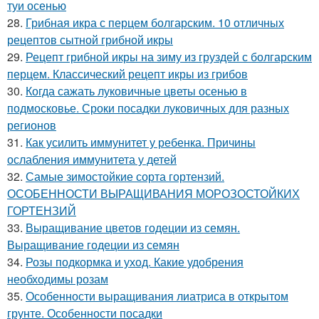
туи осенью
28.
Грибная икра с перцем болгарским. 10 отличных
рецептов сытной грибной икры
29.
Рецепт грибной икры на зиму из груздей с болгарским
перцем. Классический рецепт икры из грибов
30.
Когда сажать луковичные цветы осенью в
подмосковье. Сроки посадки луковичных для разных
регионов
31.
Как усилить иммунитет у ребенка. Причины
ослабления иммунитета у детей
32.
Самые зимостойкие сорта гортензий.
ОСОБЕННОСТИ ВЫРАЩИВАНИЯ МОРОЗОСТОЙКИХ
ГОРТЕНЗИЙ
33.
Выращивание цветов годеции из семян.
Выращивание годеции из семян
34.
Розы подкормка и уход. Какие удобрения
необходимы розам
35.
Особенности выращивания лиатриса в открытом
грунте. Особенности посадки