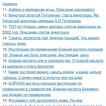
правила
11.
Дайкон и морковная муха. Описание насекомого
12.
Виноград золотой Потапенко- сорта винограда. Re:
Амурский виноград селекции А.И Потапенко
13.
ТОП-53 лучших самых вкусных сортов винограда на
2022 год. Описание сортов винограда
14.
Советы экспертов при лечении прыщей. Что можно
сделать дома
15.
Инструкция по применению Борная кислота порошок
10г. Борная кислота: описание, инструкция, цена
16.
Борная кислота для в садоводстве. О борной кислоте
из школьного курса биологии
17.
Какие растения можно сажать рядом, а какие нельзя
таблица. Совместимость культур при посадке
18.
БОРНАЯ кислота порошок инструкция по
применению в садоводстве. Борная кислота Боримед :
инструкция по применению
19.
Фундамент для загородного дома. На чем
основывать выбор того или иного вида фундамента для