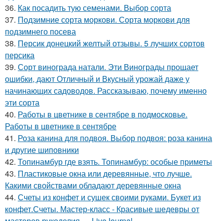
36.
Как посадить тую семенами. Выбор сорта
37.
Подзимние сорта моркови. Сорта моркови для
подзимнего посева
38.
Персик донецкий желтый отзывы. 5 лучших сортов
персика
39.
Сорт винограда натали. Эти Винограды прощает
ошибки, дают Отличный и Вкусный урожай даже у
начинающих садоводов. Рассказываю, почему именно
эти сорта
40.
Работы в цветнике в сентябре в подмосковье.
Работы в цветнике в сентябре
41.
Роза канина для подвоя. Выбор подвоя: роза канина
и другие шиповники
42.
Топинамбур где взять. Топинамбур: особые приметы
43.
Пластиковые окна или деревянные, что лучше.
Какими свойствами обладают деревянные окна
44.
Счеты из конфет и сушек своими руками. Букет из
конфет.Счеты. Мастер-класс - Красивые шедевры от
мастеров рукоделия — LiveJournal