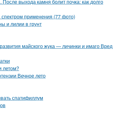
. После выхода камня болит почка: как долго
 спектром применения (77 фото)
ы и лилии в грунт
 развития майского жука — личинки и имаго Вред
атки
и летом?
ртензии Вечное лето
ивать спатифиллум
ров