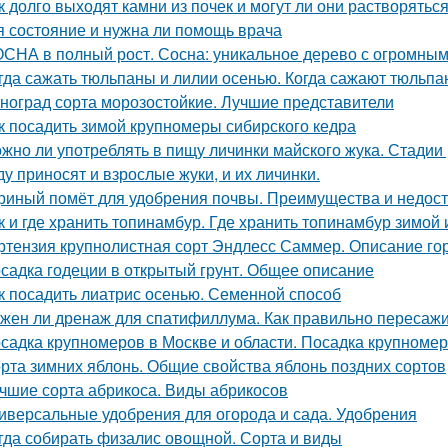
к долго выходят камни из почек и могут ли они растворяться
я состояние и нужна ли помощь врача
СНА в полный рост. Сосна: уникальное дерево с огромным
гда сажать тюльпаны и лилии осенью. Когда сажают тюльпан
ноград сорта морозостойкие. Лучшие представители
к посадить зимой крупномеры сибирского кедра
жно ли употреблять в пищу личинки майского жука. Стадии
ду приносят и взрослые жуки, и их личинки.
риный помёт для удобрения почвы. Преимущества и недост
к и где хранить топинамбур. Где хранить топинамбур зимой 
ртензия крупнолистная сорт Эндлесс Саммер. Описание го
садка годеции в открытый грунт. Общее описание
к посадить лиатрис осенью. Семенной способ
жен ли дренаж для спатифиллума. Как правильно пересаж
садка крупномеров в Москве и области. Посадка крупноме
рта зимних яблонь. Общие свойства яблонь поздних сортов
чшие сорта абрикоса. Виды абрикосов
иверсальные удобрения для огорода и сада. Удобрения
гда собирать физалис овощной. Сорта и виды