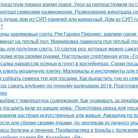
ппеаструм период время покоя. Уход за гиппеаструмом по 
ноград семенами размножение. Размножение винограда с
о лучше дом из СИП-панелей или каркасный. Дом из СИП-па
е?
оны карликовые сорта. Рок Гарден Пиониес: карлики среди 
минат на теплый пол. Маркировка ламината под теплый по
зы для полутени сорта. 10 сортов роз, которые можно сажат
родки игра своими руками. Настольная спортивная игра «Г
садка нарциссов осенью в грунт в контейнерах. Сроки пос
к клеить мозаичную плитку. Материалы и инструменты для 
к собрать семена туи для посадки. Как вырастить тую из с
гда сажать клубнику по лунному календарю 2019. Подготов
иях
кабрист температура содержания. Как ухаживать за декабр
к посадить кедр из шишки дома. Подготовка ореха для пос
вариум растения искусственные или живые. Аквариум по р
ости для сборки своими руками, по чертежам из личного оп
исы болезни и лечение. Профилактика и борьба с болезня
нтейнер размер P9. Контейнер «Р9»