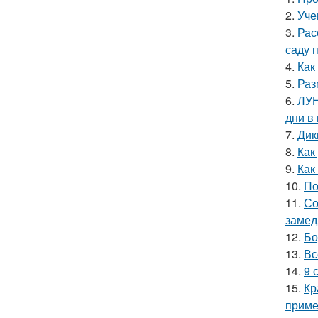
2.
Уче
3.
Рас
саду 
4.
Как
5.
Раз
6.
ЛУН
дни в
7.
Дик
8.
Как
9.
Как
10.
По
11.
Со
замед
12.
Бо
13.
Вс
14.
9 
15.
Кр
прим