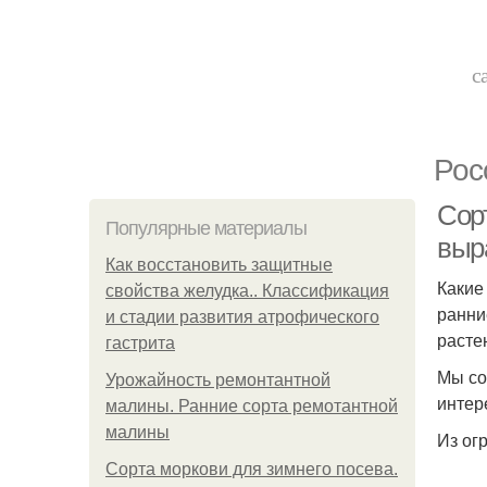
с
Рос
Сор
Популярные материалы
выр
Как восстановить защитные
Какие
свойства желудка.. Классификация
ранни
и стадии развития атрофического
расте
гастрита
Мы со
Урожайность ремонтантной
интер
малины. Ранние сорта ремотантной
малины
Из ог
Сорта моркови для зимнего посева.