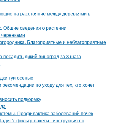
яющие на расстояние между деревьями в
х. Общие сведения о растении
 черенками
городника. Благоприятные и неблагоприятные
о посадить дикий виноград за 3 шага
я
адки туи осенью
 рекомендации по уходу для тех, кто хочет
 вносить подкормку
ада
истемы. Профилактика заболеваний почек
адис'с фильтр-пакеты : инструкция по