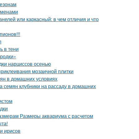
сезонам
еменами
нелей или каркасный: в чем отличия и что
пионов!!!
л
ь в тени
ородки»
адки нарциссов осенью
приклеивания мозаичной плитки
емян в домашних условиях
ка семян клубники на рассаду в домашних
истом
адки
азмерам Размеры аквариума с расчетом
ыта!
ми ирисов