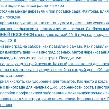
ные подсчитали все растения мира
стояние между деревьями при посадке сада. Факторы, вли
при посадке
 правильно ухаживать за сингониумом в домашних условия
множение флоксов черенками летом и осенью. Стеблевыми
НЫЙ ПОСЕВНОЙ календарь на май 2019 года садовода и о
 мае 2019
ий виноград на заборе, как правильно сажать. Как правильн
 размножить девичий виноград осенью. Метод черенковани
 высадить тую из горшка в грунт. Посадка туи
садка и уход за туей осенью. Как выбрать саженец для пос
веты косметолога по уходу за кожей на каждый день. Общие
лить старение
рная кислота, как удобрение для томатов. Как часто и когда
е о винограде для начинающих. Особенности роста виногр
способов профилактики заболеваний мочевыделительной с
апивы листья инструкция по применению. Крапивы листья П
енению