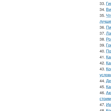
33.
Ги
34.
Ви
35.
Чт
лучш
36.
Пи
37.
Ла
38.
Ро
39.
Го
40.
По
41.
Ка
42.
Ка
43.
Ко
услов
44.
Де
45.
Ка
46.
Ак
стоим
47.
Ир
48.
Ко