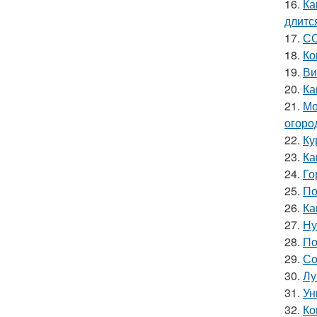
16.
Ка
длитс
17.
СО
18.
Ко
19.
Ви
20.
Ка
21.
Мо
огоро
22.
Ку
23.
Ка
24.
Го
25.
По
26.
Ка
27.
Ну
28.
По
29.
Со
30.
Лу
31.
Ун
32.
Ко