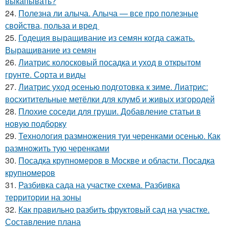
выкапывать?
24.
Полезна ли алыча. Алыча — все про полезные
свойства, польза и вред
25.
Годеция выращивание из семян когда сажать.
Выращивание из семян
26.
Лиатрис колосковый посадка и уход в открытом
грунте. Сорта и виды
27.
Лиатрис уход осенью подготовка к зиме. Лиатрис:
восхитительные метёлки для клумб и живых изгородей
28.
Плохие соседи для груши. Добавление статьи в
новую подборку
29.
Технология размножения туи черенками осенью. Как
размножить тую черенками
30.
Посадка крупномеров в Москве и области. Посадка
крупномеров
31.
Разбивка сада на участке схема. Разбивка
территории на зоны
32.
Как правильно разбить фруктовый сад на участке.
Составление плана