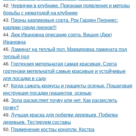
42.
Червячки в клубнике. Признаки появления и методы
борьбы с нематодой на клубнике
43.
Пионы карликовые сорта. Рок Гарден Пиониес:
карлики среди пионов!!!
44.
Дюк Ивановна описание сорта. Вишня (Дюк)
Ивановна
45.
Ламинат на теплый пол. Маркировка ламината под
теплый пол
46.
Гортензия метельчатая самая красивая. Сорта
гортензии метельчатой самые красивые и устойчивые
для посадки в саду
47.
Когда сажать крокусы и гиацинты осенью. Пошаговая
инструкция посадки гиацинтов осенью
48.
Зола раскисляет почву или нет. Как раскислить
почву?
49.
Лучшая краска для побелки деревьев. Побелка
деревьев. Тестируем составы
50.
Применение костры конопли. Костра