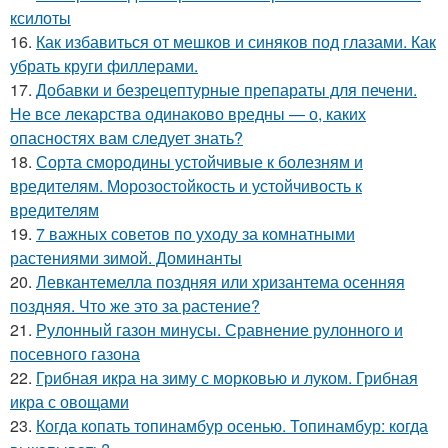
ксилоты
16.
Как избавиться от мешков и синяков под глазами. Как
убрать круги филлерами.
17.
Добавки и безрецептурные препараты для печени.
Не все лекарства одинаково вредны — о, каких
опасностях вам следует знать?
18.
Сорта смородины устойчивые к болезням и
вредителям. Морозостойкость и устойчивость к
вредителям
19.
7 важных советов по уходу за комнатными
растениями зимой. Доминанты
20.
Левкантемелла поздняя или хризантема осенняя
поздняя. Что же это за растение?
21.
Рулонный газон минусы. Сравнение рулонного и
посевного газона
22.
Грибная икра на зиму с морковью и луком. Грибная
икра с овощами
23.
Когда копать топинамбур осенью. Топинамбур: когда