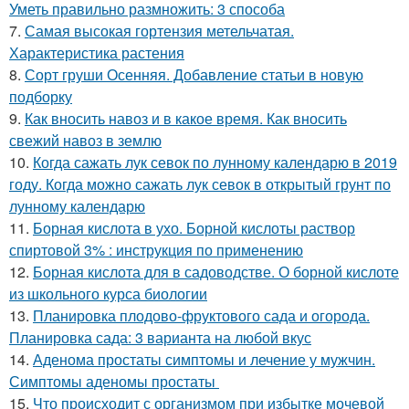
Уметь правильно размножить: 3 способа
7.
Самая высокая гортензия метельчатая.
Характеристика растения
8.
Сорт груши Осенняя. Добавление статьи в новую
подборку
9.
Как вносить навоз и в какое время. Как вносить
свежий навоз в землю
10.
Когда сажать лук севок по лунному календарю в 2019
году. Когда можно сажать лук севок в открытый грунт по
лунному календарю
11.
Борная кислота в ухо. Борной кислоты раствор
спиртовой 3% : инструкция по применению
12.
Борная кислота для в садоводстве. О борной кислоте
из школьного курса биологии
13.
Планировка плодово-фруктового сада и огорода.
Планировка сада: 3 варианта на любой вкус
14.
Аденома простаты симптомы и лечение у мужчин.
Симптомы аденомы простаты
15.
Что происходит с организмом при избытке мочевой