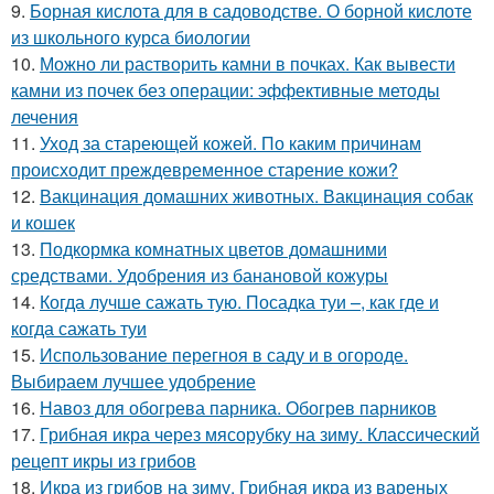
9.
Борная кислота для в садоводстве. О борной кислоте
из школьного курса биологии
10.
Можно ли растворить камни в почках. Как вывести
камни из почек без операции: эффективные методы
лечения
11.
Уход за стареющей кожей. По каким причинам
происходит преждевременное старение кожи?
12.
Вакцинация домашних животных. Вакцинация собак
и кошек
13.
Подкормка комнатных цветов домашними
средствами. Удобрения из банановой кожуры
14.
Когда лучше сажать тую. Посадка туи –, как где и
когда сажать туи
15.
Использование перегноя в саду и в огороде.
Выбираем лучшее удобрение
16.
Навоз для обогрева парника. Обогрев парников
17.
Грибная икра через мясорубку на зиму. Классический
рецепт икры из грибов
18.
Икра из грибов на зиму. Грибная икра из вареных