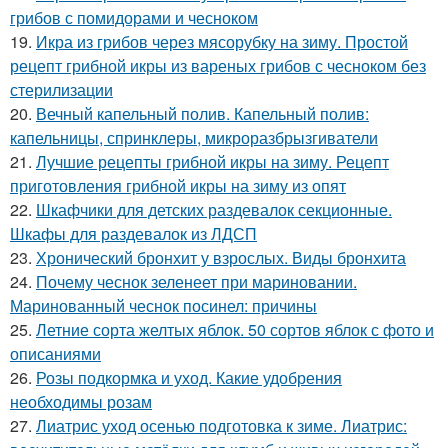
грибов с помидорами и чесноком
19.
Икра из грибов через мясорубку на зиму. Простой
рецепт грибной икры из вареных грибов с чесноком без
стерилизации
20.
Вечный капельный полив. Капельный полив:
капельницы, спринклеры, микроразбрызгиватели
21.
Лучшие рецепты грибной икры на зиму. Рецепт
приготовления грибной икры на зиму из опят
22.
Шкафчики для детских раздевалок секционные.
Шкафы для раздевалок из ЛДСП
23.
Хронический бронхит у взрослых. Виды бронхита
24.
Почему чеснок зеленеет при мариновании.
Маринованный чеснок посинел: причины
25.
Летние сорта желтых яблок. 50 сортов яблок с фото и
описаниями
26.
Розы подкормка и уход. Какие удобрения
необходимы розам
27.
Лиатрис уход осенью подготовка к зиме. Лиатрис: