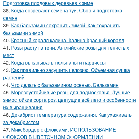
Подготовка плодовых деревьев к зиме
38.
Когда созревают семена туи. Сбор и подготовка
семян
39.
Как бальзамин сохранить зимой. Как сохранить
бальзамин зимой
40.
Красный коралл калина. Калина Красный коралл
41.
Розы растут в тени. Английские розы для тенистых
мест
42.
Когда выкапывать тюльпаны и нарциссы
43.
Как правильно засушить целозию. Объемная сушка
растений
44.
Что делать с бальзамином осенью. Бальзамин
45.
Морозоустойчивые розы для подмосковья. Лучшие
зимостойкие сорта роз, цветущие всё лето и особенности
их выращивания
46.
Декабрист температура содержания. Как ухаживать
за декабристом
47.
Миксбордер с флоксами. ИСПОЛЬЗОВАНИЕ
ФЛОКСОВ В ЦВЕТОЧНОМ ОФОРМЛЕНИИ