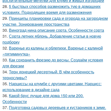
восхитительные метёлки для клумб и живых изгородей
28.
5 быстрых способов размножить тую в домашних
условиях. Подходящее время для размножения
29.
Принципы планировки сада и огорода на загородном
участке. Зонирование пространства
30.
Виноград нина описание сорта. Особенности сорта
31.
Сорта летних яблонь. Добавление статьи в новую
подборку
32.
Варенье из калины и облепихи. Варенье с калиной
«пятиминутка»
33.
Как сохранить фрезию до весны. Создаём условия
для фрезии
34.
Терн донецкий десертный. В чём особенность
терносливы?
35.
Нарциссы на клумбе с другими цветами. Нарцисс:
использование в дизайне сада
36.
Какой брус лучше для дома 150 или 200.
Особенности
37.
Подготовка садовых деревьев и кустарников к зиме.