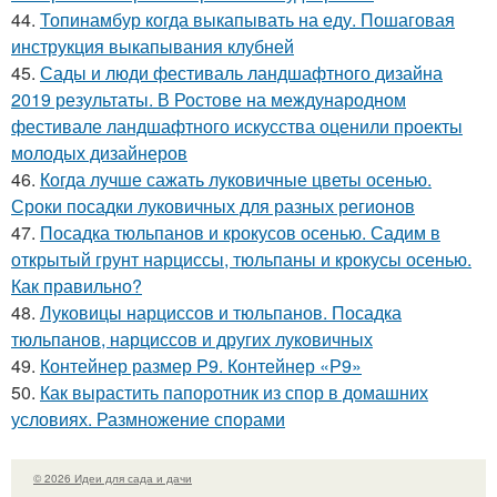
44.
Топинамбур когда выкапывать на еду. Пошаговая
инструкция выкапывания клубней
45.
Сады и люди фестиваль ландшафтного дизайна
2019 результаты. В Ростове на международном
фестивале ландшафтного искусства оценили проекты
молодых дизайнеров
46.
Когда лучше сажать луковичные цветы осенью.
Сроки посадки луковичных для разных регионов
47.
Посадка тюльпанов и крокусов осенью. Садим в
открытый грунт нарциссы, тюльпаны и крокусы осенью.
Как правильно?
48.
Луковицы нарциссов и тюльпанов. Посадка
тюльпанов, нарциссов и других луковичных
49.
Контейнер размер P9. Контейнер «Р9»
50.
Как вырастить папоротник из спор в домашних
условиях. Размножение спорами
© 2026 Идеи для сада и дачи