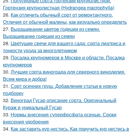
25.
Популярные сорта гортензии крупнолистной.
Гортензия крупнолистная (Hydrangea macrophylla)
26.
Как отличить обычный сорт от ремонтантного.
Отличия от обычной малины, как визуально определить
27.
Выращивание цветов годеции из семян.
Выращивание годеции из семян
28.
Цветущие свечи для вашего сада: сорта лиатриса и
тонкости ухода за многолетником
29.
Посадка крупномеров в Москве и области. Посадка
крупномеров
30.
Лучшие сорта винограда для северного виноделия.
Всем мира и добра!
31.
Сорт осенних груш. Добавление статьи в новую
подборку
32.
Виноград Гусар описание сорта. Оригинальный
Кураж и уникальный Гусар
33.
Нормы внесения суперфосфата осенью. Сроки
внесения удобрения
34.
Как заставить кур нестись. Как приучить кур нестись в