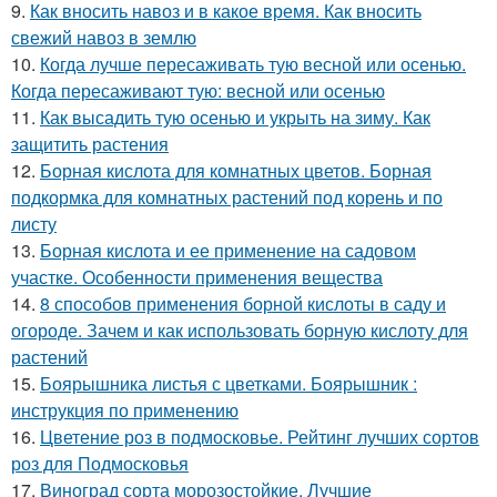
9.
Как вносить навоз и в какое время. Как вносить
свежий навоз в землю
10.
Когда лучше пересаживать тую весной или осенью.
Когда пересаживают тую: весной или осенью
11.
Как высадить тую осенью и укрыть на зиму. Как
защитить растения
12.
Борная кислота для комнатных цветов. Борная
подкормка для комнатных растений под корень и по
листу
13.
Борная кислота и ее применение на садовом
участке. Особенности применения вещества
14.
8 способов применения борной кислоты в саду и
огороде. Зачем и как использовать борную кислоту для
растений
15.
Боярышника листья с цветками. Боярышник :
инструкция по применению
16.
Цветение роз в подмосковье. Рейтинг лучших сортов
роз для Подмосковья
17.
Виноград сорта морозостойкие. Лучшие