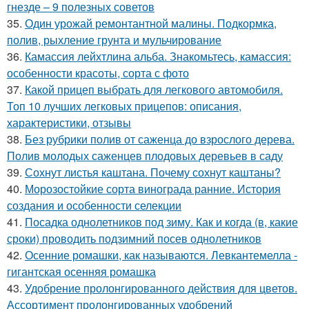
гнезде – 9 полезных советов
35.
Один урожай ремонтантной малины. Подкормка,
полив, рыхление грунта и мульчирование
36.
Камассия лейхтлина альба. Знакомьтесь, камассия:
особенности красоты, сорта с фото
37.
Какой прицеп выбрать для легкового автомобиля.
Топ 10 лучших легковых прицепов: описания,
характеристики, отзывы
38.
Без рубрики полив от саженца до взрослого дерева.
Полив молодых саженцев плодовых деревьев в саду
39.
Сохнут листья каштана. Почему сохнут каштаны?
40.
Морозостойкие сорта винограда ранние. История
создания и особенности селекции
41.
Посадка однолетников под зиму. Как и когда (в, какие
сроки) проводить подзимний посев однолетников
42.
Осенние ромашки, как называются. Левкантемелла -
гигантская осенняя ромашка
43.
Удобрение пролонгированного действия для цветов.
Ассортимент пролонгированных удобрений