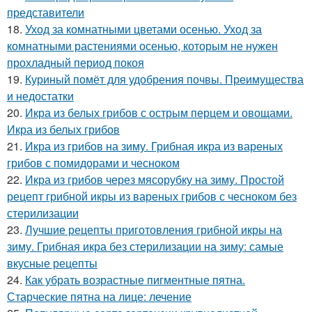
представители
18.
Уход за комнатными цветами осенью. Уход за
комнатными растениями осенью, которым не нужен
прохладный период покоя
19.
Куриный помёт для удобрения почвы. Преимущества
и недостатки
20.
Икра из белых грибов с острым перцем и овощами.
Икра из белых грибов
21.
Икра из грибов на зиму. Грибная икра из вареных
грибов с помидорами и чесноком
22.
Икра из грибов через мясорубку на зиму. Простой
рецепт грибной икры из вареных грибов с чесноком без
стерилизации
23.
Лучшие рецепты приготовления грибной икры на
зиму. Грибная икра без стерилизации на зиму: самые
вкусные рецепты
24.
Как убрать возрастные пигментные пятна.
Старческие пятна на лице: лечение