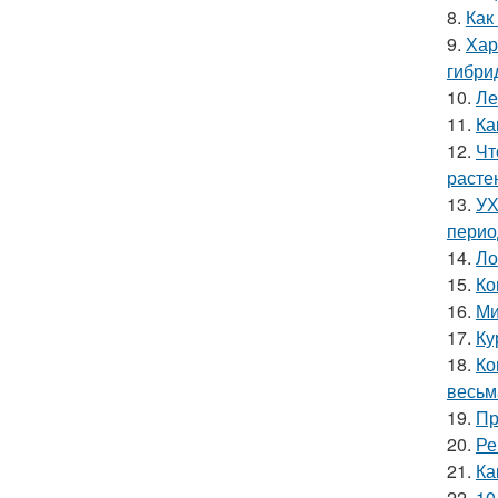
8.
Как
9.
Хар
гибри
10.
Ле
11.
Ка
12.
Чт
расте
13.
УХ
перио
14.
Ло
15.
Ко
16.
Ми
17.
Ку
18.
Ко
весьм
19.
Пр
20.
Ре
21.
Ка
22.
10