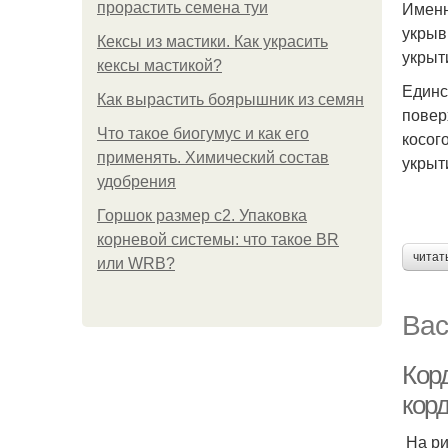
Именн
прорастить семена туи
укрыв
Кексы из мастики. Как украсить
укрыт
кексы мастикой?
Единс
Как вырастить боярышник из семян
повер
Что такое биогумус и как его
косог
применять. Химический состав
укрыт
удобрения
Горшок размер с2. Упаковка
корневой системы: что такое BR
читат
или WRB?
Вас
Кор
кор
На ри