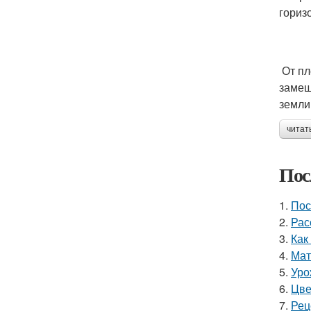
гориз
От пл
замещ
земли
читат
Пос
1.
Пос
2.
Рас
3.
Как
4.
Мат
5.
Уро
6.
Цве
7.
Рец