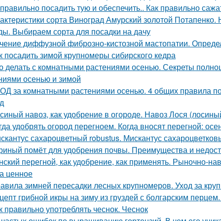
 правильно посадить тую и обеспечить.. Как правильно сажа
актеристики сорта Виноград Амурский золотой Потапенко. 
ды. Выбираем сорта для посадки на дачу
чение диффузной фиброзно-кистозной мастопатии. Опреде
к посадить зимой крупномеры сибирского кедра
о делать с комнатными растениями осенью. Секреты полно
ниями осенью и зимой
ОД за комнатными растениями осенью. 4 общих правила по
д
синый навоз, как удобрение в огороде. Навоз Лося (лосины
гда удобрять огород перегноем. Когда вносят перегной: ос
скантус сахароцветный robustus. Мискантус сахароцветковый
риный помёт для удобрения почвы. Преимущества и недост
нский перегной, как удобрение, как применять. Рыночно-на
а ценное
авила зимней пересадки лесных крупномеров. Уход за кру
цепт грибной икры на зиму из груздей с болгарским перцем.
к правильно употреблять чеснок. Чеснок
 частых ошибок по выращиванию гортензий. В чем его уник