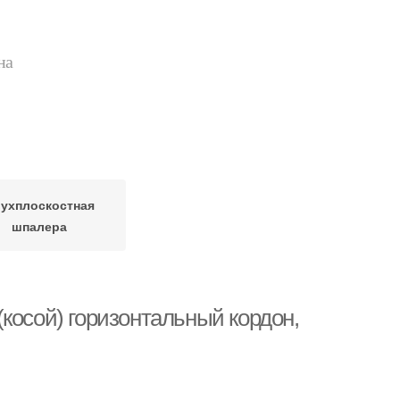
на
ухплоскостная
шпалера
косой) горизонтальный кордон,