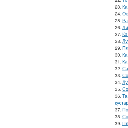
23.
Ка
24.
Ок
25.
Ра
26.
Ли
27.
Ка
28.
Лу
29.
Пл
30.
Ка
31.
Ка
32.
Са
33.
Со
34.
Лу
35.
Со
36.
Та
куста
37.
По
38.
Со
39.
Пл