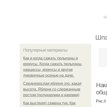
с
Шпа
Популярные материалы
Как и когда сажать тюльпаны и
крокусы. Когда сажать тюльпаны,
нарциссы, крокусы и другие
луковичные осенью на даче.
Среднерослая яблоня это, какая
Нак
высота. Яблони со сдержанным
общ
ростом (полукарлики и карлики)
Рис.3
Как выглядят семена туи. Как