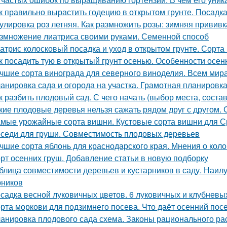
к правильно вырастить годецию в открытом грунте. Посадка
улировка роз летняя. Как размножить розы: зимняя привив
змножение лиатриса своими руками. Семенной способ
атрис колосковый посадка и уход в открытом грунте. Сорта
к посадить тую в открытый грунт осенью. Особенности осен
чшие сорта винограда для северного виноделия. Всем мира
анировка сада и огорода на участка. Грамотная планировка 
к разбить плодовый сад. С чего начать (выбор места, соста
кие плодовые деревья нельзя сажать рядом друг с другом.
мые урожайные сорта вишни. Кустовые сорта вишни для 
седи для груши. Совместимость плодовых деревьев
чшие сорта яблонь для краснодарского края. Мнения о кол
рт осенних груш. Добавление статьи в новую подборку
блица совместимости деревьев и кустарников в саду. Наи
рников
садка весной луковичных цветов. 6 луковичных и клубневы
рта моркови для подзимнего посева. Что даёт осенний пос
анировка плодового сада схема. Законы рационального р