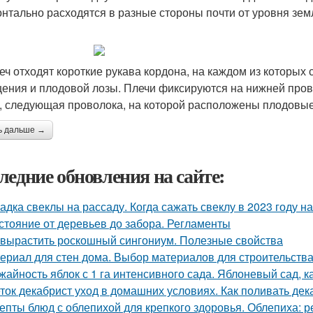
онтально расходятся в разные стороны почти от уровня зем
еч отходят короткие рукава кордона, на каждом из которы
ения и плодовой лозы. Плечи фиксируются на нижней пров
, следующая проволока, на которой расположены плодовые
ь дальше →
ледние обновления на сайте:
адка свеклы на рассаду. Когда сажать свеклу в 2023 году на
стояние от деревьев до забора. Регламенты
 вырастить роскошный сингониум. Полезные свойства
ериал для стен дома. Выбор материалов для строительства
жайность яблок с 1 га интенсивного сада. Яблоневый сад, 
ток декабрист уход в домашних условиях. Как поливать дек
епты блюд с облепихой для крепкого здоровья. Облепиха: 