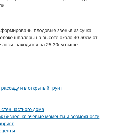
ли.
х сформированы плодовые звенья из сучка
олоке шпалеры на высоте около 40-50см от
 лозы, находится на 25-30см выше.
 рассаду и в открытый грунт
 стен частного дома
как бизнес: ключевые моменты и возможности
абрист
рецепты