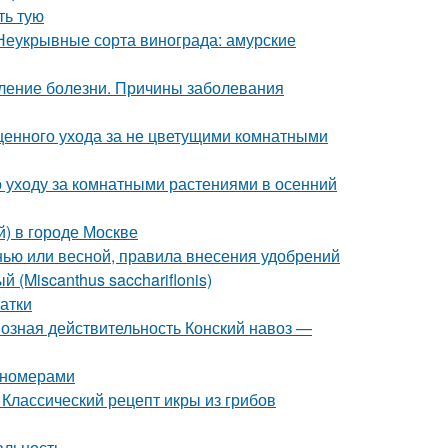
ть тую
Неукрывные сорта винограда: амурские
ление болезни. Причины заболевания
ценного ухода за не цветущими комнатными
 уходу за комнатными растениями в осенний
й) в городе Москве
енью или весной, правила внесения удобрений
 (Miscanthus sacchariflonis)
атки
возная действительность Конский навоз —
пномерами
 Классический рецепт икры из грибов
альность