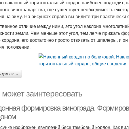
о наклонный горизонтальный кордон наиболее подходит, на
ного виноградарства, где существует необходимость ежего
ия на зиму. На рисунках справа вы видите три практически
твенное отличие между ними, это угол наклона многолетней
хности земли. Чем меньше этот угол, тем легче прижать фор
о кордона, его достаточно просто отвязать от шпалеры, и о
ия положении.
ь дальше →
 может заинтересовать
донная формировка винограда. Формиров
доном
сунке изображен двуплечий бесштамбовый кордон. Как види