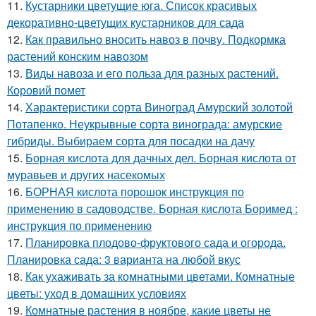
11.
Кустарники цветущие юга. Список красивых
декоративно-цветущих кустарников для сада
12.
Как правильно вносить навоз в почву. Подкормка
растений конским навозом
13.
Виды навоза и его польза для разных растений.
Коровий помет
14.
Характеристики сорта Виноград Амурский золотой
Потапенко. Неукрывные сорта винограда: амурские
гибриды. Выбираем сорта для посадки на дачу
15.
Борная кислота для дачных дел. Борная кислота от
муравьев и других насекомых
16.
БОРНАЯ кислота порошок инструкция по
применению в садоводстве. Борная кислота Боримед :
инструкция по применению
17.
Планировка плодово-фруктового сада и огорода.
Планировка сада: 3 варианта на любой вкус
18.
Как ухаживать за комнатными цветами. Комнатные
цветы: уход в домашних условиях
19.
Комнатные растения в ноябре, какие цветы не