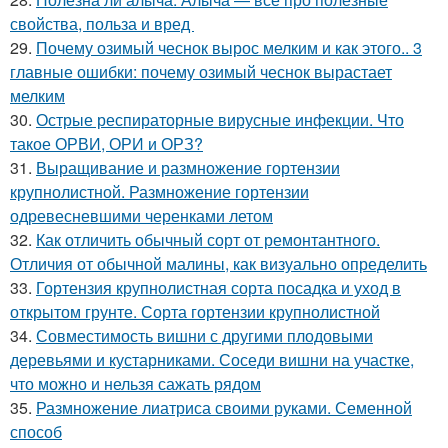
свойства, польза и вред
29.
Почему озимый чеснок вырос мелким и как этого.. 3
главные ошибки: почему озимый чеснок вырастает
мелким
30.
Острые респираторные вирусные инфекции. Что
такое ОРВИ, ОРИ и ОРЗ?
31.
Выращивание и размножение гортензии
крупнолистной. Размножение гортензии
одревесневшими черенками летом
32.
Как отличить обычный сорт от ремонтантного.
Отличия от обычной малины, как визуально определить
33.
Гортензия крупнолистная сорта посадка и уход в
открытом грунте. Сорта гортензии крупнолистной
34.
Совместимость вишни с другими плодовыми
деревьями и кустарниками. Соседи вишни на участке,
что можно и нельзя сажать рядом
35.
Размножение лиатриса своими руками. Семенной
способ