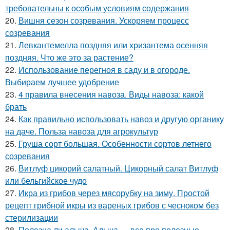
требовательны к особым условиям содержания
20.
Вишня сезон созревания. Ускоряем процесс
созревания
21.
Левкантемелла поздняя или хризантема осенняя
поздняя. Что же это за растение?
22.
Использование перегноя в саду и в огороде.
Выбираем лучшее удобрение
23.
4 правила внесения навоза. Виды навоза: какой
брать
24.
Как правильно использовать навоз и другую органику
на даче. Польза навоза для агрокультур
25.
Груша сорт большая. Особенности сортов летнего
созревания
26.
Витлуф цикорий салатный. Цикорный салат Витлуф
или бельгийское чудо
27.
Икра из грибов через мясорубку на зиму. Простой
рецепт грибной икры из вареных грибов с чесноком без
стерилизации
28.
Полезна ли алыча. Алыча — все про полезные