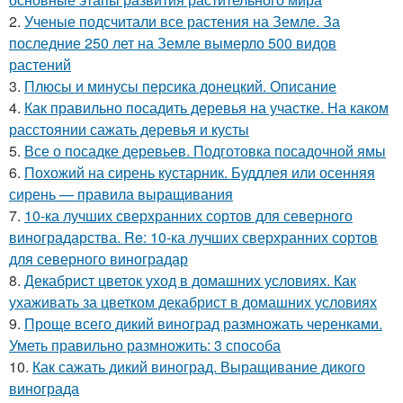
2.
Ученые подсчитали все растения на Земле. За
последние 250 лет на Земле вымерло 500 видов
растений
3.
Плюсы и минусы персика донецкий. Описание
4.
Как правильно посадить деревья на участке. На каком
расстоянии сажать деревья и кусты
5.
Все о посадке деревьев. Подготовка посадочной ямы
6.
Похожий на сирень кустарник. Буддлея или осенняя
сирень — правила выращивания
7.
10-ка лучших сверхранних сортов для северного
виноградарства. Re: 10-ка лучших сверхранних сортов
для северного виноградар
8.
Декабрист цветок уход в домашних условиях. Как
ухаживать за цветком декабрист в домашних условиях
9.
Проще всего дикий виноград размножать черенками.
Уметь правильно размножить: 3 способа
10.
Как сажать дикий виноград. Выращивание дикого
винограда