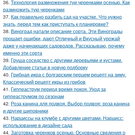
36.
Технология размножения туи черенками осенью. Как
размножить тую черенками
37.
Как правильно разбить сад на участке. Что нужно
знать, перед тем как приступать к планировке?
38.
Виноград натали описание сорта. Эти Винограды
прощает ошибки, дают Отличный и Вкусный урожай
даже у начинающих садоводов. Рассказываю, почему
именно эти сорта
39.
Груша соседство с другими деревьями и кустами.
Добавление статьи в новую подборку
40.
Грибная икра с болгарским перцем рецепт на зиму.
Классический рецепт икры из грибов
41.
Гиппеаструм период время покоя. Уход за
гиппеаструмом по сезонам
42.
Роза канина для подвоя. Выбор подвоя: роза канина
и другие шиповники
43.
Нарциссы на клумбе с другими цветами. Нарцисс:
использование в дизайне сада
44.
Заготовка черенков осенью. Основные сведения о