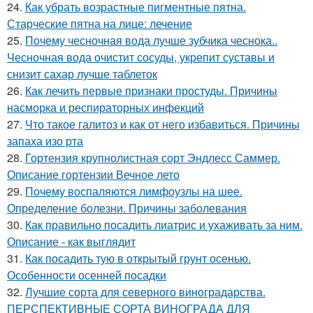
24.
Как убрать возрастные пигментные пятна.
Старческие пятна на лице: лечение
25.
Почему чесночная вода лучше зубчика чеснока..
Чесночная вода очистит сосуды, укрепит суставы и
снизит сахар лучше таблеток
26.
Как лечить первые признаки простуды. Причины
насморка и респираторных инфекций
27.
Что такое галитоз и как от него избавиться. Причины
запаха изо рта
28.
Гортензия крупнолистная сорт Эндлесс Саммер.
Описание гортензии Вечное лето
29.
Почему воспаляются лимфоузлы на шее.
Определение болезни. Причины заболевания
30.
Как правильно посадить лиатрис и ухаживать за ним.
Описание - как выглядит
31.
Как посадить тую в открытый грунт осенью.
Особенности осенней посадки
32.
Лучшие сорта для северного виноградарства.
ПЕРСПЕКТИВНЫЕ СОРТА ВИНОГРАДА ДЛЯ