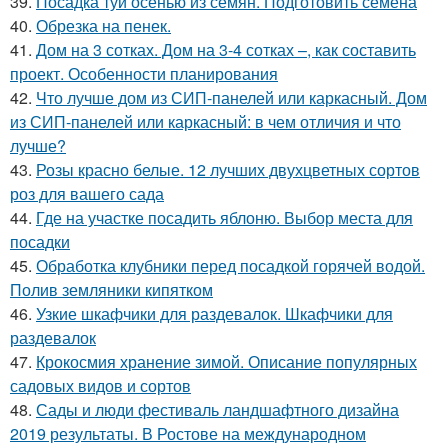
39.
Посадка туи осенью из семян. Подготовить семена
40.
Обрезка на пенек.
41.
Дом на 3 сотках. Дом на 3-4 сотках –, как составить
проект. Особенности планирования
42.
Что лучше дом из СИП-панелей или каркасный. Дом
из СИП-панелей или каркасный: в чем отличия и что
лучше?
43.
Розы красно белые. 12 лучших двухцветных сортов
роз для вашего сада
44.
Где на участке посадить яблоню. Выбор места для
посадки
45.
Обработка клубники перед посадкой горячей водой.
Полив земляники кипятком
46.
Узкие шкафчики для раздевалок. Шкафчики для
раздевалок
47.
Крокосмия хранение зимой. Описание популярных
садовых видов и сортов
48.
Сады и люди фестиваль ландшафтного дизайна
2019 результаты. В Ростове на международном