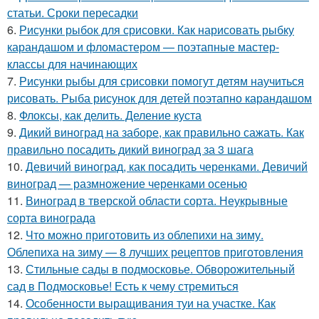
статьи. Сроки пересадки
6.
Рисунки рыбок для срисовки. Как нарисовать рыбку
карандашом и фломастером — поэтапные мастер-
классы для начинающих
7.
Рисунки рыбы для срисовки помогут детям научиться
рисовать. Рыба рисунок для детей поэтапно карандашом
8.
Флоксы, как делить. Деление куста
9.
Дикий виноград на заборе, как правильно сажать. Как
правильно посадить дикий виноград за 3 шага
10.
Девичий виноград, как посадить черенками. Девичий
виноград — размножение черенками осенью
11.
Виноград в тверской области сорта. Неукрывные
сорта винограда
12.
Что можно приготовить из облепихи на зиму.
Облепиха на зиму — 8 лучших рецептов приготовления
13.
Стильные сады в подмосковье. Обворожительный
сад в Подмосковье! Есть к чему стремиться
14.
Особенности выращивания туи на участке. Как