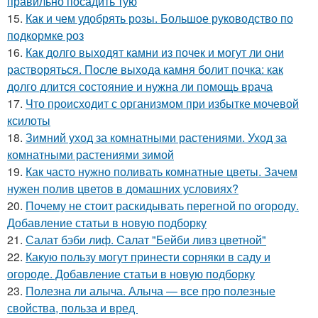
правильно посадить тую
15.
Как и чем удобрять розы. Большое руководство по
подкормке роз
16.
Как долго выходят камни из почек и могут ли они
растворяться. После выхода камня болит почка: как
долго длится состояние и нужна ли помощь врача
17.
Что происходит с организмом при избытке мочевой
ксилоты
18.
Зимний уход за комнатными растениями. Уход за
комнатными растениями зимой
19.
Как часто нужно поливать комнатные цветы. Зачем
нужен полив цветов в домашних условиях?
20.
Почему не стоит раскидывать перегной по огороду.
Добавление статьи в новую подборку
21.
Салат бэби лиф. Салат "Бейби ливз цветной"
22.
Какую пользу могут принести сорняки в саду и
огороде. Добавление статьи в новую подборку
23.
Полезна ли алыча. Алыча — все про полезные
свойства, польза и вред