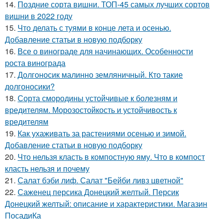
14.
Поздние сорта вишни. ТОП-45 самых лучших сортов
вишни в 2022 году
15.
Что делать с туями в конце лета и осенью.
Добавление статьи в новую подборку
16.
Все о винограде для начинающих. Особенности
роста винограда
17.
Долгоносик малинно земляничный. Кто такие
долгоносики?
18.
Сорта смородины устойчивые к болезням и
вредителям. Морозостойкость и устойчивость к
вредителям
19.
Как ухаживать за растениями осенью и зимой.
Добавление статьи в новую подборку
20.
Что нельзя класть в компостную яму. Что в компост
класть нельзя и почему
21.
Салат бэби лиф. Салат "Бейби ливз цветной"
22.
Саженец персика Донецкий желтый. Персик
Донецкий желтый: описание и характеристики. Магазин
ПосадиКа