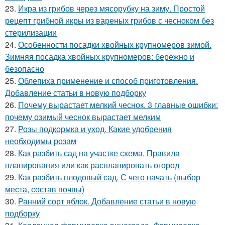
23.
Икра из грибов через мясорубку на зиму. Простой
рецепт грибной икры из вареных грибов с чесноком без
стерилизации
24.
Особенности посадки хвойных крупномеров зимой.
Зимняя посадка хвойных крупномеров: бережно и
безопасно
25.
Облепиха применение и способ приготовления.
Добавление статьи в новую подборку
26.
Почему вырастает мелкий чеснок. 3 главные ошибки:
почему озимый чеснок вырастает мелким
27.
Розы подкормка и уход. Какие удобрения
необходимы розам
28.
Как разбить сад на участке схема. Правила
планирования или как распланировать огород
29.
Как разбить плодовый сад. С чего начать (выбор
места, состав почвы)
30.
Ранний сорт яблок. Добавление статьи в новую
подборку