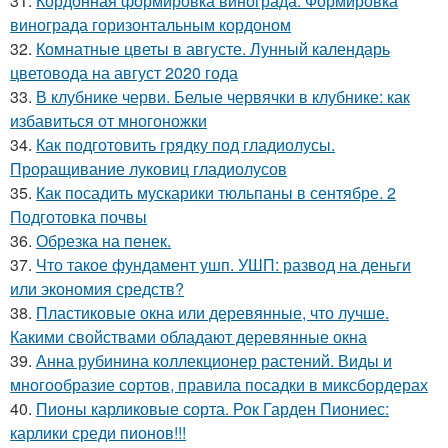
31.
Кордонная формировка винограда. Формировка
винограда горизонтальным кордоном
32.
Комнатные цветы в августе. Лунный календарь
цветовода на август 2020 года
33.
В клубнике черви. Белые червячки в клубнике: как
избавиться от многоножки
34.
Как подготовить грядку под гладиолусы.
Проращивание луковиц гладиолусов
35.
Как посадить мускарики тюльпаны в сентябре. 2
Подготовка почвы
36.
Обрезка на пенек.
37.
Что такое фундамент ушп. УШП: развод на деньги
или экономия средств?
38.
Пластиковые окна или деревянные, что лучше.
Какими свойствами обладают деревянные окна
39.
Анна рубинина коллекционер растений. Виды и
многообразие сортов, правила посадки в миксбордерах
40.
Пионы карликовые сорта. Рок Гарден Пиониес:
карлики среди пионов!!!