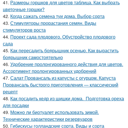
41.
Размеры горшков для цветов таблица. Как выбрать
цветочные горшки?
42.
Когда сажать семена туи дома. Выбор сорта
43.
Стимуляторы прорастания семян. Виды
стимуляторов роста
44.
Проект сада плодового. Обустройство плодового
сада
45.
Как пересадить боярышник осенью. Как вырастить
боярышник самостоятельно
46.
Удобрение пролонгированного действия для цветов.
Ассортимент пролонгированных удобрений
47.
Салат Провансаль из капусты с огурцом. Капуста
Провансаль быстрого приготовления — классический
рецепт
48.
Как посадить кедр из шишки дома. Подготовка ореха
для посадки
49.
Можно ли биотуалет использовать зимой.
Технические характеристики резервуаров
50.
Гибискусы голландские сорта. Виды и сорта