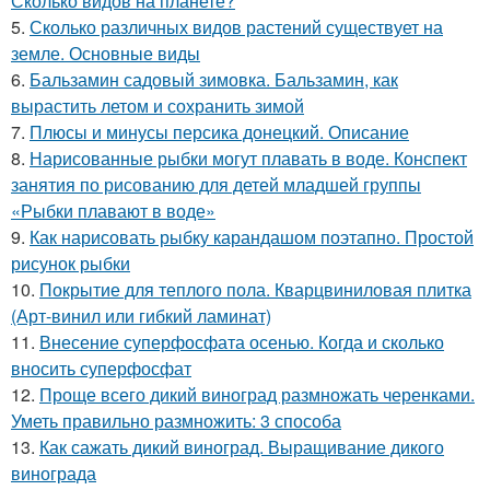
Сколько видов на планете?
5.
Сколько различных видов растений существует на
земле. Основные виды
6.
Бальзамин садовый зимовка. Бальзамин, как
вырастить летом и сохранить зимой
7.
Плюсы и минусы персика донецкий. Описание
8.
Нарисованные рыбки могут плавать в воде. Конспект
занятия по рисованию для детей младшей группы
«Рыбки плавают в воде»
9.
Как нарисовать рыбку карандашом поэтапно. Простой
рисунок рыбки
10.
Покрытие для теплого пола. Кварцвиниловая плитка
(Арт-винил или гибкий ламинат)
11.
Внесение суперфосфата осенью. Когда и сколько
вносить суперфосфат
12.
Проще всего дикий виноград размножать черенками.
Уметь правильно размножить: 3 способа
13.
Как сажать дикий виноград. Выращивание дикого
винограда