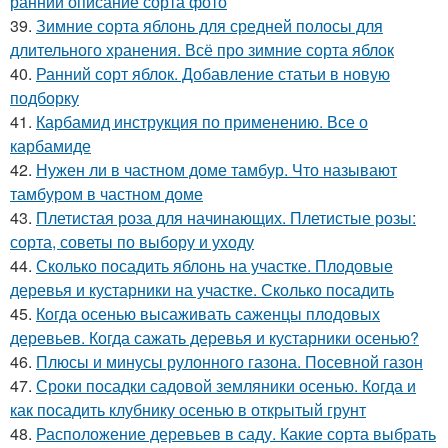
ранний описание сорта фото
39.
Зимние сорта яблонь для средней полосы для
длительного хранения. Всё про зимние сорта яблок
40.
Ранний сорт яблок. Добавление статьи в новую
подборку
41.
Карбамид инструкция по применению. Все о
карбамиде
42.
Нужен ли в частном доме тамбур. Что называют
тамбуром в частном доме
43.
Плетистая роза для начинающих. Плетистые розы:
сорта, советы по выбору и уходу
44.
Сколько посадить яблонь на участке. Плодовые
деревья и кустарники на участке. Сколько посадить
45.
Когда осенью высаживать саженцы плодовых
деревьев. Когда сажать деревья и кустарники осенью?
46.
Плюсы и минусы рулонного газона. Посевной газон
47.
Сроки посадки садовой земляники осенью. Когда и
как посадить клубнику осенью в открытый грунт
48.
Расположение деревьев в саду. Какие сорта выбрать