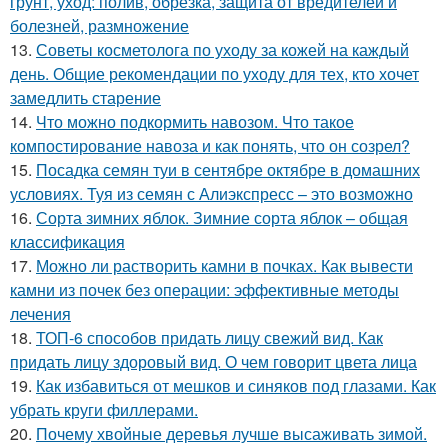
грунт, уход: полив, обрезка, защита от вредителей и
болезней, размножение
13.
Советы косметолога по уходу за кожей на каждый
день. Общие рекомендации по уходу для тех, кто хочет
замедлить старение
14.
Что можно подкормить навозом. Что такое
компостирование навоза и как понять, что он созрел?
15.
Посадка семян туи в сентябре октябре в домашних
условиях. Туя из семян с Алиэкспресс – это возможно
16.
Сорта зимних яблок. Зимние сорта яблок – общая
классификация
17.
Можно ли растворить камни в почках. Как вывести
камни из почек без операции: эффективные методы
лечения
18.
ТОП-6 способов придать лицу свежий вид. Как
придать лицу здоровый вид. О чем говорит цвета лица
19.
Как избавиться от мешков и синяков под глазами. Как
убрать круги филлерами.
20.
Почему хвойные деревья лучше высаживать зимой.