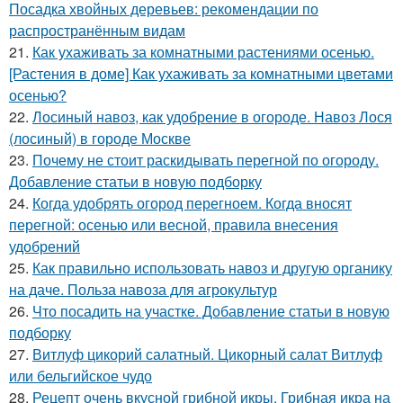
Посадка хвойных деревьев: рекомендации по
распространённым видам
21.
Как ухаживать за комнатными растениями осенью.
[Растения в доме] Как ухаживать за комнатными цветами
осенью?
22.
Лосиный навоз, как удобрение в огороде. Навоз Лося
(лосиный) в городе Москве
23.
Почему не стоит раскидывать перегной по огороду.
Добавление статьи в новую подборку
24.
Когда удобрять огород перегноем. Когда вносят
перегной: осенью или весной, правила внесения
удобрений
25.
Как правильно использовать навоз и другую органику
на даче. Польза навоза для агрокультур
26.
Что посадить на участке. Добавление статьи в новую
подборку
27.
Витлуф цикорий салатный. Цикорный салат Витлуф
или бельгийское чудо
28.
Рецепт очень вкусной грибной икры. Грибная икра на