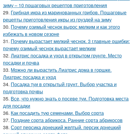
зиму – 10 пошаговых рецептов приготовления
29.
Грибная икра из маринованных грибов. Пошаговые
рецепты приготовления икры из груздей на зиму
30.
Почему озимый чеснок вырос мелким и как этого
избежать в новом сезоне
31.
Почему вырастает мелкий чеснок. 3 главные ошибки:
почему озимый чеснок вырастает мелким
32.
Лиатрис посадка и уход в открытом грунте. Место
посадки и почва
33.
Можно ли вырастить Лиатрис дома в горшке.
Лиатрис посадка и уход
34.
Посадка туи в открытый грунт. Выбор участка и
подготовка почвы
35.
Все, что нужно знать о посеве туи. Подготовка места
для посадки
36.
Как посадить тую семенами. Выбор сорта
37.
Поздние сорта абрикоса. Ранние сорта абрикосов
38.
Сорт персика донецкий желтый. персик донецкий