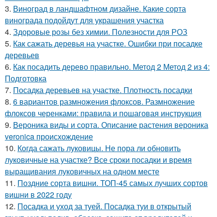
3.
Виноград в ландшафтном дизайне. Какие сорта
винограда подойдут для украшения участка
4.
Здоровые розы без химии. Полезности для РОЗ
5.
Как сажать деревья на участке. Ошибки при посадке
деревьев
6.
Как посадить дерево правильно. Метод 2 Метод 2 из 4:
Подготовка
7.
Посадка деревьев на участке. Плотность посадки
8.
6 вариантов размножения флоксов. Размножение
флоксов черенками: правила и пошаговая инструкция
9.
Вероника виды и сорта. Описание растения вероника
veronica происхождение
10.
Когда сажать луковицы. Не пора ли обновить
луковичные на участке? Все сроки посадки и время
выращивания луковичных на одном месте
11.
Поздние сорта вишни. ТОП-45 самых лучших сортов
вишни в 2022 году
12.
Посадка и уход за туей. Посадка туи в открытый