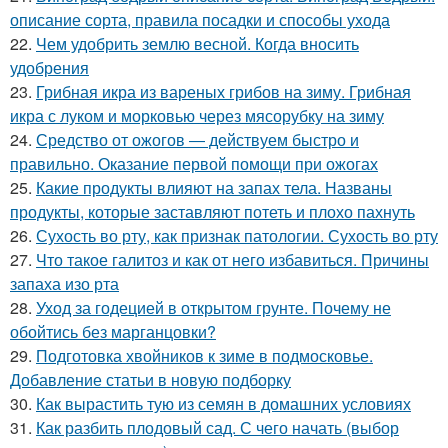
описание сорта, правила посадки и способы ухода
22.
Чем удобрить землю весной. Когда вносить
удобрения
23.
Грибная икра из вареных грибов на зиму. Грибная
икра с луком и морковью через мясорубку на зиму
24.
Средство от ожогов ― действуем быстро и
правильно. Оказание первой помощи при ожогах
25.
Какие продукты влияют на запах тела. Названы
продукты, которые заставляют потеть и плохо пахнуть
26.
Сухость во рту, как признак патологии. Сухость во рту
27.
Что такое галитоз и как от него избавиться. Причины
запаха изо рта
28.
Уход за годецией в открытом грунте. Почему не
обойтись без марганцовки?
29.
Подготовка хвойников к зиме в подмосковье.
Добавление статьи в новую подборку
30.
Как вырастить тую из семян в домашних условиях
31.
Как разбить плодовый сад. С чего начать (выбор