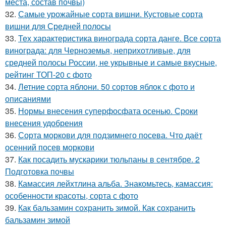
места, состав почвы)
32.
Самые урожайные сорта вишни. Кустовые сорта
вишни для Средней полосы
33.
Тех характеристика винограда сорта данге. Все сорта
винограда: для Черноземья, неприхотливые, для
средней полосы России, не укрывные и самые вкусные,
рейтинг ТОП-20 с фото
34.
Летние сорта яблони. 50 сортов яблок с фото и
описаниями
35.
Нормы внесения суперфосфата осенью. Сроки
внесения удобрения
36.
Сорта моркови для подзимнего посева. Что даёт
осенний посев моркови
37.
Как посадить мускарики тюльпаны в сентябре. 2
Подготовка почвы
38.
Камассия лейхтлина альба. Знакомьтесь, камассия:
особенности красоты, сорта с фото
39.
Как бальзамин сохранить зимой. Как сохранить
бальзамин зимой