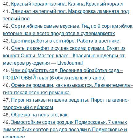
40.
Красный коралл калина. Калина Красный коралл
41.
Ламинат на теплый пол. Маркировка ламината под
теплый пол
42.
Сорта яблонь самые вкусные. Гид по 9 сортам яблок,
которые чаще всего продаются в супермаркетах
43.
Цветник работы в сентябре. Работа в цветнике
44.
Счеты из конфет и сушек своими руками. Букет из
конфет.Счеты. Мастер-класс - Красивые шедевры от
мастеров рукоделия — LiveJournal
45.
Чем обработать сад. Весенняя обработка сада –
ПОШАГОВЫЙ план (6 обязательных этапов)
46.
Осенние ромашки, как называются. Левкантемелла -
гигантская осенняя ромашка
47.
Пирог из тыквы и пшена рецепты. Пирог тыквенно-
творожный с яблоком
48.
Обрезка на пень это, как.
49.
Зимостойкие сорта роз для Подмосковья. 7 самых
зимостойких сортов роз для посадки в Подмосковье и
севернее