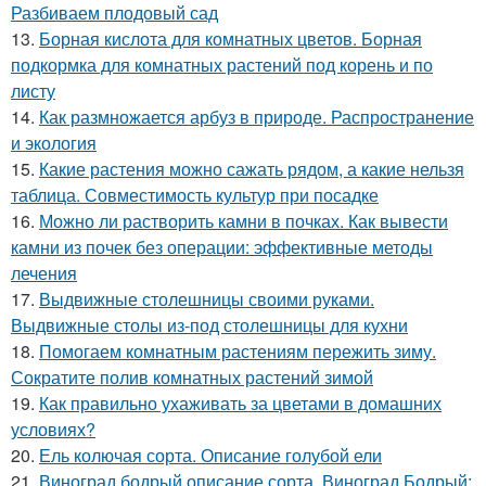
Разбиваем плодовый сад
13.
Борная кислота для комнатных цветов. Борная
подкормка для комнатных растений под корень и по
листу
14.
Как размножается арбуз в природе. Распространение
и экология
15.
Какие растения можно сажать рядом, а какие нельзя
таблица. Совместимость культур при посадке
16.
Можно ли растворить камни в почках. Как вывести
камни из почек без операции: эффективные методы
лечения
17.
Выдвижные столешницы своими руками.
Выдвижные столы из-под столешницы для кухни
18.
Помогаем комнатным растениям пережить зиму.
Сократите полив комнатных растений зимой
19.
Как правильно ухаживать за цветами в домашних
условиях?
20.
Ель колючая сорта. Описание голубой ели
21.
Виноград бодрый описание сорта. Виноград Бодрый: