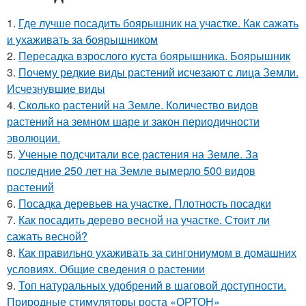
1.
Где лучше посадить боярышник на участке. Как сажать
и ухаживать за боярышником
2.
Пересадка взрослого куста боярышника. Боярышник
3.
Почему редкие виды растений исчезают с лица Земли.
Исчезнувшие виды
4.
Сколько растений на Земле. Количество видов
растений на земном шаре и закон периодичности
эволюции.
5.
Ученые подсчитали все растения на Земле. За
последние 250 лет на Земле вымерло 500 видов
растений
6.
Посадка деревьев на участке. Плотность посадки
7.
Как посадить дерево весной на участке. Стоит ли
сажать весной?
8.
Как правильно ухаживать за сингониумом в домашних
условиях. Общие сведения о растении
9.
Топ натуральных удобрений в шаговой доступности.
Природные стимуляторы роста «ОРТОН»