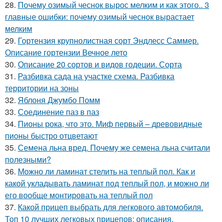
28.
Почему озимый чеснок вырос мелким и как этого.. 3
главные ошибки: почему озимый чеснок вырастает
мелким
29.
Гортензия крупнолистная сорт Эндлесс Саммер.
Описание гортензии Вечное лето
30.
Описание 20 сортов и видов годеции. Сорта
31.
Разбивка сада на участке схема. Разбивка
территории на зоны
32.
Яблоня Джумбо Помм
33.
Соединение паз в паз
34.
Пионы рока, что это. Миф первый – древовидные
пионы быстро отцветают
35.
Семена льна вред. Почему же семена льна считали
полезными?
36.
Можно ли ламинат стелить на теплый пол. Как и
какой укладывать ламинат под теплый пол, и можно ли
его вообще монтировать на теплый пол
37.
Какой прицеп выбрать для легкового автомобиля.
Топ 10 лучших легковых прицепов: описания,