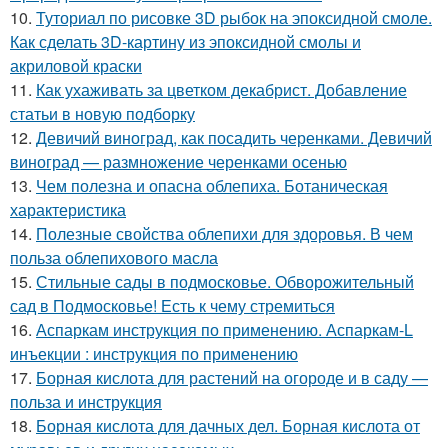
10.
Туториал по рисовке 3D рыбок на эпоксидной смоле.
Как сделать 3D-картину из эпоксидной смолы и
акриловой краски
11.
Как ухаживать за цветком декабрист. Добавление
статьи в новую подборку
12.
Девичий виноград, как посадить черенками. Девичий
виноград — размножение черенками осенью
13.
Чем полезна и опасна облепиха. Ботаническая
характеристика
14.
Полезные свойства облепихи для здоровья. В чем
польза облепихового масла
15.
Стильные сады в подмосковье. Обворожительный
сад в Подмосковье! Есть к чему стремиться
16.
Аспаркам инструкция по применению. Аспаркам-L
инъекции : инструкция по применению
17.
Борная кислота для растений на огороде и в саду —
польза и инструкция
18.
Борная кислота для дачных дел. Борная кислота от