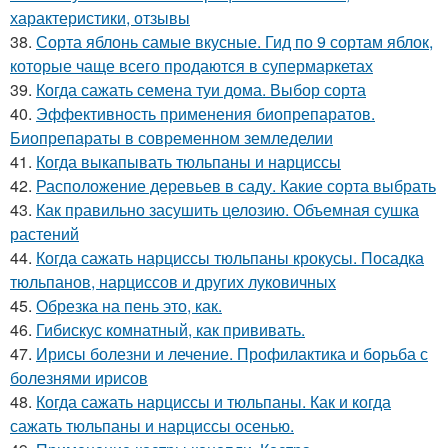
характеристики, отзывы
38.
Сорта яблонь самые вкусные. Гид по 9 сортам яблок,
которые чаще всего продаются в супермаркетах
39.
Когда сажать семена туи дома. Выбор сорта
40.
Эффективность применения биопрепаратов.
Биопрепараты в современном земледелии
41.
Когда выкапывать тюльпаны и нарциссы
42.
Расположение деревьев в саду. Какие сорта выбрать
43.
Как правильно засушить целозию. Объемная сушка
растений
44.
Когда сажать нарциссы тюльпаны крокусы. Посадка
тюльпанов, нарциссов и других луковичных
45.
Обрезка на пень это, как.
46.
Гибискус комнатный, как прививать.
47.
Ирисы болезни и лечение. Профилактика и борьба с
болезнями ирисов
48.
Когда сажать нарциссы и тюльпаны. Как и когда
сажать тюльпаны и нарциссы осенью.