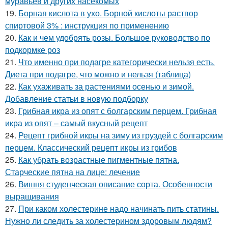
муравьев и других насекомых
19.
Борная кислота в ухо. Борной кислоты раствор
спиртовой 3% : инструкция по применению
20.
Как и чем удобрять розы. Большое руководство по
подкормке роз
21.
Что именно при подагре категорически нельзя есть.
Диета при подагре, что можно и нельзя (таблица)
22.
Как ухаживать за растениями осенью и зимой.
Добавление статьи в новую подборку
23.
Грибная икра из опят с болгарским перцем. Грибная
икра из опят – самый вкусный рецепт
24.
Рецепт грибной икры на зиму из груздей с болгарским
перцем. Классический рецепт икры из грибов
25.
Как убрать возрастные пигментные пятна.
Старческие пятна на лице: лечение
26.
Вишня студенческая описание сорта. Особенности
выращивания
27.
При каком холестерине надо начинать пить статины.
Нужно ли следить за холестерином здоровым людям?