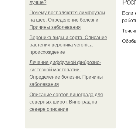
Рос
лучше?
Если 
Почему воспаляются лимфоузлы
работ
на шее. Определение болезни.
Причины заболевания
Точеч
Вероника виды и сорта. Описание
Обобщ
растения вероника veronica
происхождение
Лечение диффузной фиброзно-
кистозной мастопатии.
Определение болезни. Причины
заболевания
Описание сортов винограда для
северных широт. Виноград на
севере описание