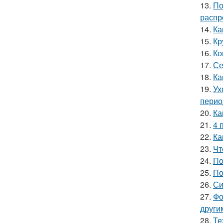
13.
По
распр
14.
Ка
15.
Кр
16.
Ко
17.
Се
18.
Ка
19.
Ух
перио
20.
Ка
21.
4 
22.
Ка
23.
Чт
24.
По
25.
По
26.
Си
27.
Фо
други
28.
Те