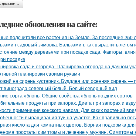
ь дальше →
ледние обновления на сайте:
ные подсчитали все растения на Земле. За последние 250 
ьзамин садовый зимовка. Бальзамин, как вырастить летом 
стояние между деревьями при посадке сада. Факторы, вли
при посадке
нировка сада и огорода. Планировка огорода на дачном уча
тивной планировки своими руками
ожий на сирень кустарник. Буддлея или осенняя сирень —
т винограда северный белый. Белый северный вид
ние сорта яблонь. Общие свойства яблонь поздних сортов
бительные продукты при запорах. Диета при запорах и взд
кости применения конского навоза. Для каких растений вред
обенности выращивания туи на участке. Как правильно пос
рная кислота для комнатных цветов. Борная подкормка для
енома простаты симптомы и лечение у мужчин. Симптомы