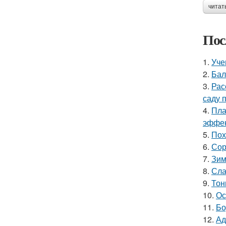
читат
Пос
1.
Уче
2.
Бал
3.
Рас
саду 
4.
Пла
эффек
5.
Пох
6.
Сор
7.
Зим
8.
Сла
9.
Тон
10.
Ос
11.
Бо
12.
Ад