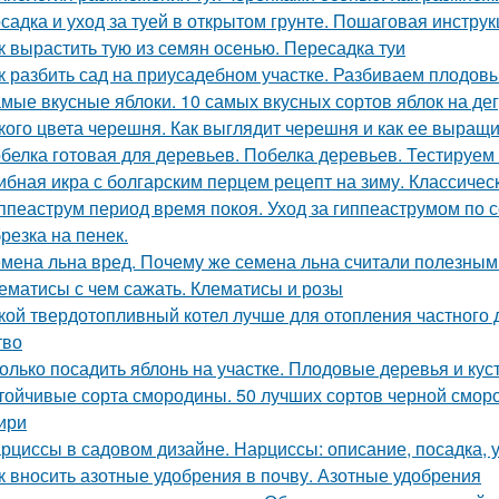
садка и уход за туей в открытом грунте. Пошаговая инструк
к вырастить тую из семян осенью. Пересадка туи
к разбить сад на приусадебном участке. Разбиваем плодов
мые вкусные яблоки. 10 самых вкусных сортов яблок на д
кого цвета черешня. Как выглядит черешня и как ее выращ
белка готовая для деревьев. Побелка деревьев. Тестируем
ибная икра с болгарским перцем рецепт на зиму. Классичес
ппеаструм период время покоя. Уход за гиппеаструмом по 
резка на пенек.
мена льна вред. Почему же семена льна считали полезны
ематисы с чем сажать. Клематисы и розы
кой твердотопливный котел лучше для отопления частного
тво
олько посадить яблонь на участке. Плодовые деревья и куст
тойчивые сорта смородины. 50 лучших сортов черной смор
ири
рциссы в садовом дизайне. Нарциссы: описание, посадка, 
к вносить азотные удобрения в почву. Азотные удобрения