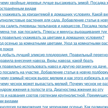
чему хвойные деревья лучше высаживать зимой. Посадка 
остранённым видам
к ухаживать за хризантемой в домашних условиях. Какой ви
упнолистовые растения для сада. Добавление статьи в нов
гда садить луковицы тюльпанов и нарциссов. Посадка тюль
мена туи, как посадить. Плюсы и минусы выращивания туи 
к правильно ухаживать за цветами в домашних условиях?
од осенью за комнатными цветами. Уход за комнатными ра
д покоя
к добыть лучший эликсир плодородия. Правильный перегно
правила внесения навоза. Виды навоза: какой брать
к правильно использовать навоз и другую органику на даче.
о посадить на участке. Добавление статьи в новую подборк
чему озимый чеснок вырос мелким и как этого избежать в 
чему чеснок может вырастать мелкий. Почему чеснок не ра
ндром жжения в полости рта. Диагностика жжения во рту
то и названия сортов гортензии крупнолистной. Преимущес
ми видами
хнология размножения туи черенками осенью. Как размнож