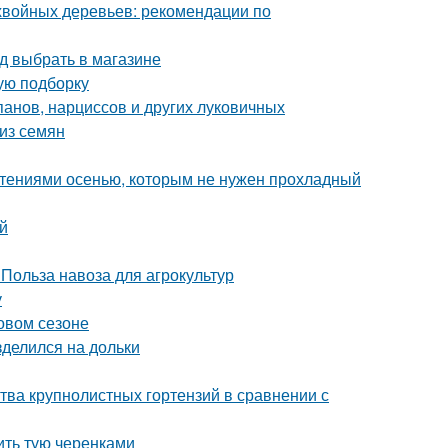
хвойных деревьев: рекомендации по
д выбрать в магазине
ую подборку
панов, нарциссов и других луковичных
из семян
стениями осенью, которым не нужен прохладный
й
 Польза навоза для агрокультур
у
новом сезоне
зделился на дольки
тва крупнолистных гортензий в сравнении с
ить тую черенками