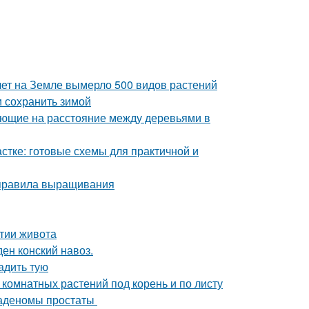
лет на Земле вымерло 500 видов растений
и сохранить зимой
яющие на расстояние между деревьями в
стке: готовые схемы для практичной и
 правила выращивания
утии живота
ен конский навоз.
адить тую
 комнатных растений под корень и по листу
 аденомы простаты