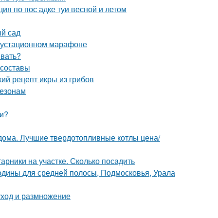
ция по пос адке туи весной и летом
ый сад
егустационном марафоне
ивать?
 составы
кий рецепт икры из грибов
сезонам
ми?
 дома. Лучшие твердотопливные котлы цена/
арники на участке. Сколько посадить
одины для средней полосы, Подмосковья, Урала
уход и размножение