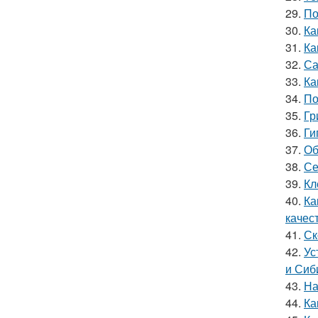
29.
По
30.
Ка
31.
Ка
32.
Са
33.
Ка
34.
По
35.
Гр
36.
Ги
37.
Об
38.
Се
39.
Кл
40.
Ка
качес
41.
Ск
42.
Ус
и Сиб
43.
На
44.
Ка