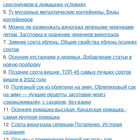
сингониумом в домашних условиях
5.
Ту мусорные металлические контейнеры. Виды
контейнеров
6.
Можно ли размножать виноград зелеными черенками
летом. Заготовка и хранение черенков винограда
7.
Зимние сорта яблонь. Общие свойства яблонь поздних
сортов
8.
Осенние кустарники и деревья. Добавление статьи в
новую подборку
9.
Поздние сорта вишни. ТОП-45 самых лучших сортов
вишни в 2022 году
10.
Полезный сок из облепихи на зиму. Облепиховый сок
на зиму — лучшие рецепты заготовки через
соковыжималку, с сахаром, без варки
11.
Осенняя ромашка высокая. Канадская ромашка -
самая крупная ромашка
12.
Сорта винограда селекции Потапенко. История
создания
13.
Отзывы о применении борной кислоты для