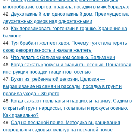
многообразие сортов, правила посадки в миксбордерах
42.
Двухэтажный или одноэтажный дом. Преимущества
двухэтажных домов над одноэтажными
43.
Как перезимовать гортензии в горшке. Хранение на
балконе
44.
Туя брабант желтеет хвоя. Почему туя стала терять
свою декоративность и начала желтеть
45.
Что делать с бальзамином осенью. Бальзамин
46.
Когда сажать крокусы и гиацинты осенью. Пошаговая
инструкция посадки гиацинтов осенью
47.
Букет из гребенчатой целозии. Целозия —
выращивание из семян и рассады, посадка в грунт и
правила ухода + 80 фото
48.
Когда сажают тюльпаны и нарциссы на зиму. Садим в
открытый грунт нарциссы, тюльпаны и крокусы осенью.
Как правильно?
49.
Сад на песчаной почве. Методика выращивания
огородных и садовых культур на песчаной почве