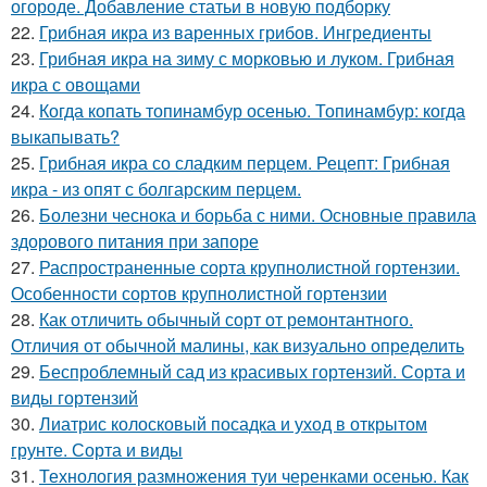
огороде. Добавление статьи в новую подборку
22.
Грибная икра из варенных грибов. Ингредиенты
23.
Грибная икра на зиму с морковью и луком. Грибная
икра с овощами
24.
Когда копать топинамбур осенью. Топинамбур: когда
выкапывать?
25.
Грибная икра со сладким перцем. Рецепт: Грибная
икра - из опят с болгарским перцем.
26.
Болезни чеснока и борьба с ними. Основные правила
здорового питания при запоре
27.
Распространенные сорта крупнолистной гортензии.
Особенности сортов крупнолистной гортензии
28.
Как отличить обычный сорт от ремонтантного.
Отличия от обычной малины, как визуально определить
29.
Беспроблемный сад из красивых гортензий. Сорта и
виды гортензий
30.
Лиатрис колосковый посадка и уход в открытом
грунте. Сорта и виды
31.
Технология размножения туи черенками осенью. Как