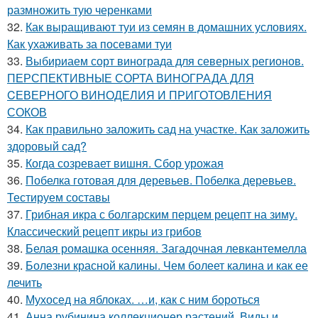
размножить тую черенками
32.
Как выращивают туи из семян в домашних условиях.
Как ухаживать за посевами туи
33.
Выбириаем сорт винограда для северных регионов.
ПЕРСПЕКТИВНЫЕ СОРТА ВИНОГРАДА ДЛЯ
CЕВЕРНОГО ВИНОДЕЛИЯ И ПРИГОТОВЛЕНИЯ
СОКОВ
34.
Как правильно заложить сад на участке. Как заложить
здоровый сад?
35.
Когда созревает вишня. Сбор урожая
36.
Побелка готовая для деревьев. Побелка деревьев.
Тестируем составы
37.
Грибная икра с болгарским перцем рецепт на зиму.
Классический рецепт икры из грибов
38.
Белая ромашка осенняя. Загадочная левкантемелла
39.
Болезни красной калины. Чем болеет калина и как ее
лечить
40.
Мухосед на яблоках. …и, как с ним бороться
41.
Анна рубинина коллекционер растений. Виды и