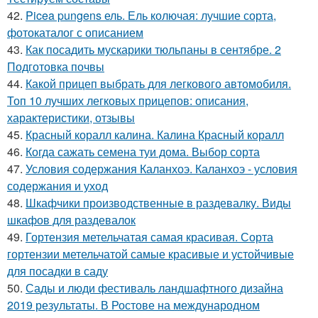
42.
Picea pungens ель. Ель колючая: лучшие сорта,
фотокаталог с описанием
43.
Как посадить мускарики тюльпаны в сентябре. 2
Подготовка почвы
44.
Какой прицеп выбрать для легкового автомобиля.
Топ 10 лучших легковых прицепов: описания,
характеристики, отзывы
45.
Красный коралл калина. Калина Красный коралл
46.
Когда сажать семена туи дома. Выбор сорта
47.
Условия содержания Каланхоэ. Каланхоэ - условия
содержания и уход
48.
Шкафчики производственные в раздевалку. Виды
шкафов для раздевалок
49.
Гортензия метельчатая самая красивая. Сорта
гортензии метельчатой самые красивые и устойчивые
для посадки в саду
50.
Сады и люди фестиваль ландшафтного дизайна
2019 результаты. В Ростове на международном