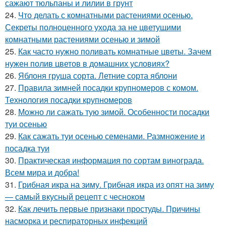
сажают тюльпаны и лилии в грунт
24.
Что делать с комнатными растениями осенью.
Секреты полноценного ухода за не цветущими
комнатными растениями осенью и зимой
25.
Как часто нужно поливать комнатные цветы. Зачем
нужен полив цветов в домашних условиях?
26.
Яблоня груша сорта. Летние сорта яблони
27.
Правила зимней посадки крупномеров с комом.
Технология посадки крупномеров
28.
Можно ли сажать тую зимой. Особенности посадки
туи осенью
29.
Как сажать туи осенью семенами. Размножение и
посадка туи
30.
Практическая информация по сортам винограда.
Всем мира и добра!
31.
Грибная икра на зиму. Грибная икра из опят на зиму
— самый вкусный рецепт с чесноком
32.
Как лечить первые признаки простуды. Причины
насморка и респираторных инфекций