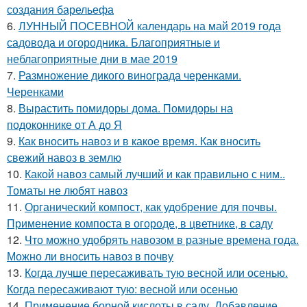
создания барельефа
6.
ЛУННЫЙ ПОСЕВНОЙ календарь на май 2019 года
садовода и огородника. Благоприятные и
неблагоприятные дни в мае 2019
7.
Размножение дикого винограда черенками.
Черенками
8.
Вырастить помидоры дома. Помидоры на
подоконнике от А до Я
9.
Как вносить навоз и в какое время. Как вносить
свежий навоз в землю
10.
Какой навоз самый лучший и как правильно с ним..
Томаты не любят навоз
11.
Органический компост, как удобрение для почвы.
Применение компоста в огороде, в цветнике, в саду
12.
Что можно удобрять навозом в разные времена года.
Можно ли вносить навоз в почву
13.
Когда лучше пересаживать тую весной или осенью.
Когда пересаживают тую: весной или осенью
14.
Применение борной кислоты в саду. Добавление