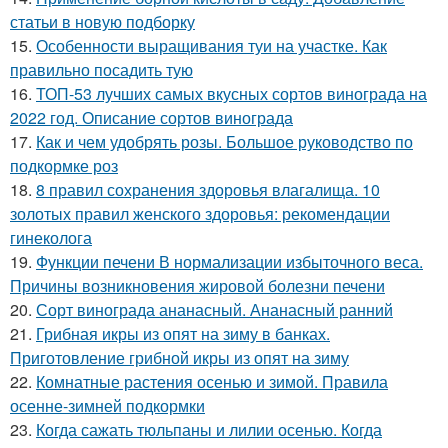
статьи в новую подборку
15.
Особенности выращивания туи на участке. Как
правильно посадить тую
16.
ТОП-53 лучших самых вкусных сортов винограда на
2022 год. Описание сортов винограда
17.
Как и чем удобрять розы. Большое руководство по
подкормке роз
18.
8 правил сохранения здоровья влагалища. 10
золотых правил женского здоровья: рекомендации
гинеколога
19.
Функции печени В нормализации избыточного веса.
Причины возникновения жировой болезни печени
20.
Сорт винограда ананасный. Ананасный ранний
21.
Грибная икры из опят на зиму в банках.
Приготовление грибной икры из опят на зиму
22.
Комнатные растения осенью и зимой. Правила
осенне-зимней подкормки
23.
Когда сажать тюльпаны и лилии осенью. Когда