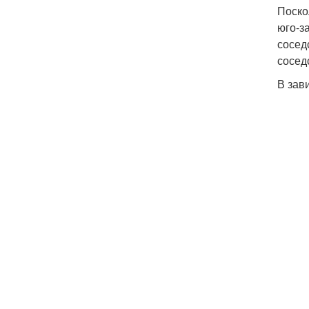
Поско
юго-з
сосед
сосед
В зав