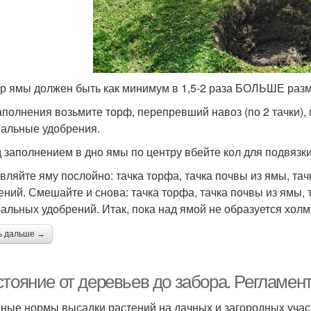
р ямы должен быть как минимум в 1,5-2 раза БОЛЬШЕ разм
аполнения возьмите торф, перепревший навоз (по 2 тачки), 
альные удобрения.
 заполнением в дно ямы по центру вбейте кол для подвязк
вляйте яму послойно: тачка торфа, тачка почвы из ямы, та
ений. Смешайте и снова: тачка торфа, тачка почвы из ямы, 
альных удобрений. Итак, пока над ямой не образуется холм
ь дальше →
стояние от деревьев до забора. Регламен
ные нормы высадки растений на дачных и загородных учас