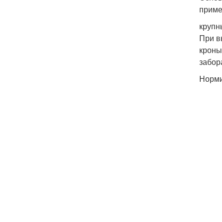
приме
крупны
При в
кроны
забор
Норми