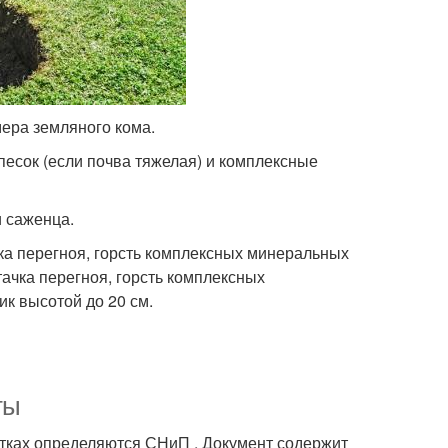
ера земляного кома.
песок (если почва тяжелая) и комплексные
и саженца.
чка перегноя, горсть комплексных минеральных
тачка перегноя, горсть комплексных
ик высотой до 20 см.
ты
тках определяются СНиП . Документ содержит