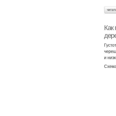
читат
Как 
дер
Густо
череш
и низ
Схема