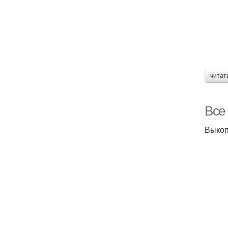
читат
Все
Выкоп