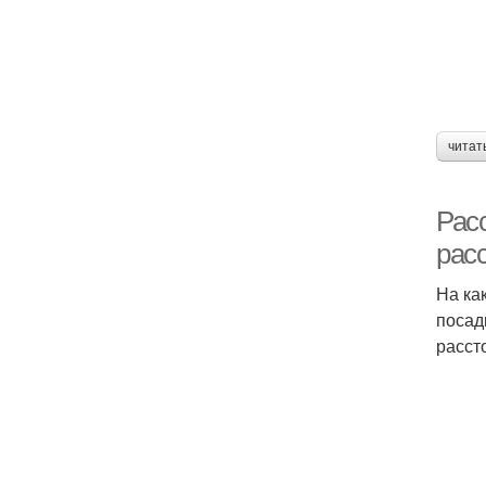
читат
Рас
рас
На ка
посад
расст