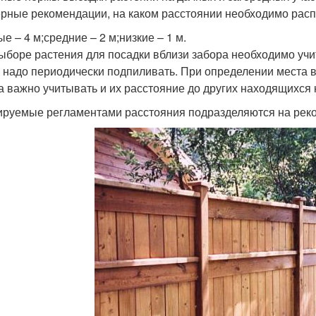
рные рекомендации, на каком расстоянии необходимо распо
е – 4 м;средние – 2 м;низкие – 1 м.
ыборе растения для посадки вблизи забора необходимо учит
 надо периодически подпиливать. При определении места 
а важно учитывать и их расстояние до других находящихся н
руемые регламентами расстояния подразделяются на реко