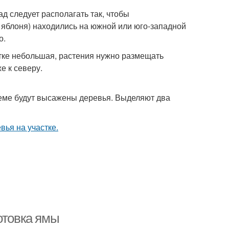
д следует располагать так, чтобы
, яблоня) находились на южной или юго-западной
о.
тке небольшая, растения нужно размещать
е к северу.
хеме будут высажены деревья. Выделяют два
отовка ямы