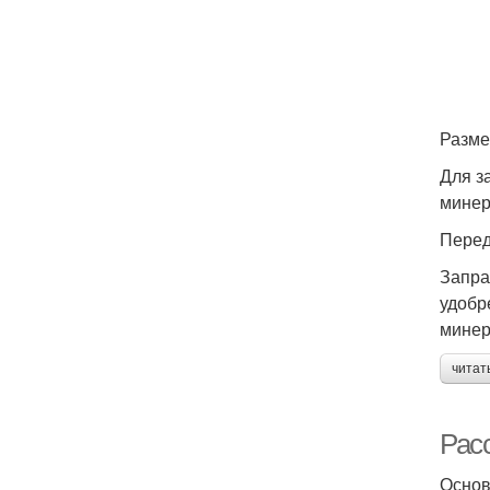
Разме
Для з
минер
Перед
Запра
удобр
минер
читат
Рас
Основ