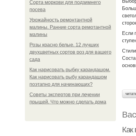
Выбор
Сорта моркови для подзимнего
Больш
посева
свето
Урожайность ремонтантной
сторо
малины. Ранние сорта ремотантной
Если 
малины
ступе
Розы красно белые. 12 лучших
Стили
двухцветных сортов роз для вашего
Соста
сада
основ
Как нарисовать рыбку карандашом.
Как нарисовать рыбу карандашом
поэтапно для начинающих?
читат
Советы экспертов при лечении
прыщей. Что можно сделать дома
Вас
Как