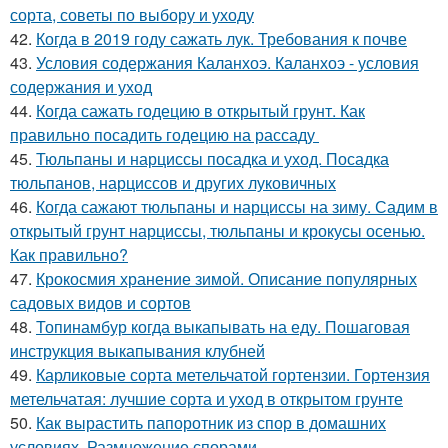
сорта, советы по выбору и уходу
42.
Когда в 2019 году сажать лук. Требования к почве
43.
Условия содержания Каланхоэ. Каланхоэ - условия
содержания и уход
44.
Когда сажать годецию в открытый грунт. Как
правильно посадить годецию на рассаду
45.
Тюльпаны и нарциссы посадка и уход. Посадка
тюльпанов, нарциссов и других луковичных
46.
Когда сажают тюльпаны и нарциссы на зиму. Садим в
открытый грунт нарциссы, тюльпаны и крокусы осенью.
Как правильно?
47.
Крокосмия хранение зимой. Описание популярных
садовых видов и сортов
48.
Топинамбур когда выкапывать на еду. Пошаговая
инструкция выкапывания клубней
49.
Карликовые сорта метельчатой гортензии. Гортензия
метельчатая: лучшие сорта и уход в открытом грунте
50.
Как вырастить папоротник из спор в домашних
условиях. Размножение спорами