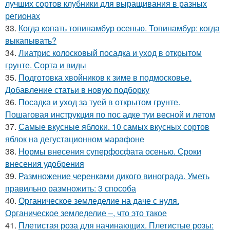
лучших сортов клубники для выращивания в разных
регионах
33.
Когда копать топинамбур осенью. Топинамбур: когда
выкапывать?
34.
Лиатрис колосковый посадка и уход в открытом
грунте. Сорта и виды
35.
Подготовка хвойников к зиме в подмосковье.
Добавление статьи в новую подборку
36.
Посадка и уход за туей в открытом грунте.
Пошаговая инструкция по пос адке туи весной и летом
37.
Самые вкусные яблоки. 10 самых вкусных сортов
яблок на дегустационном марафоне
38.
Нормы внесения суперфосфата осенью. Сроки
внесения удобрения
39.
Размножение черенками дикого винограда. Уметь
правильно размножить: 3 способа
40.
Органическое земледелие на даче с нуля.
Органическое земледелие –, что это такое
41.
Плетистая роза для начинающих. Плетистые розы: