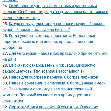
24.
Особенности ухода за комнатными растениями
осенью. Особенности ухода за домашними растениями в
осеннее время года
25.
Какую пользу для огорода приносит куриный помет.
Куриный помет - польза или бизнес?
26.
Когда удобрять огород перегноем. Когда вносят
перегной: осенью или весной, правила внесения
удобрений
27.
Для чего нужен навоз и как правильно применять его
на даче
28.
Мискантус сахароцветный robustus. Мискантус
сахароцветковый (Miscanthus sacchariflonis)
29.
Навоз для обогрева парника. Обогрев парников
30.
Навоз в сочетании с опилками. Обогащённые смеси
31.
Закапываем органику в землю или “ленивый”
компост. Ленивый компост: его преимущества и
недостатки
32.
Сорта клубники российской селекции. Описание