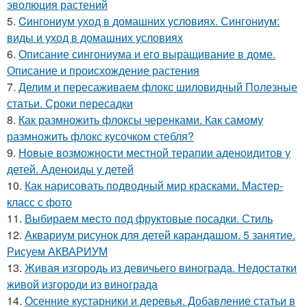
эволюция растений
5.
Cингониум уход в домашних условиях. Сингониум:
виды и уход в домашних условиях
6.
Описание сингониума и его выращивание в доме.
Описание и происхождение растения
7.
Делим и пересаживаем флокс шиловидный Полезные
статьи. Сроки пересадки
8.
Как размножить флоксы черенками. Как самому
размножить флокс кусочком стебля?
9.
Новые возможности местной терапии аденоидитов у
детей. Аденоиды у детей
10.
Как нарисовать подводный мир красками. Мастер-
класс с фото
11.
Выбираем место под фруктовые посадки. Стиль
12.
Аквариум рисунок для детей карандашом. 5 занятие.
Рисуем АКВАРИУМ
13.
Живая изгородь из девичьего винограда. Недостатки
живой изгороди из винограда
14.
Осенние кустарники и деревья. Добавление статьи в