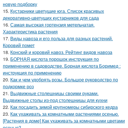
новую подборку
15.
Кустарники цветущие юга. Список красивых
декоративно-цветущих кустарников для сада
16.
Самая высокая гортензия метельчатая.
Характеристика растения
17.
Виды навоза и его польза для разных растений.
Коровий помет
18.
Конский и коровий навоз. Рейтинг видов навоза
19.
БОРНАЯ кислота порошок инструкция по
применению в садоводстве. Борная кислота Боримед :
инструкция по применению
20.
Как и чем удобрять розы. Большое руководство по
подкормке роз
21.
Выдвижные столешницы своими руками.
Выдвижные столы из-под столешницы для кухни
22.
Как посадить зимой крупномеры сибирского кедра
23.
Как ухаживать за комнатными растениями осенью.
[Растения в доме] Как ухаживать за комнатными цветами
осенью?