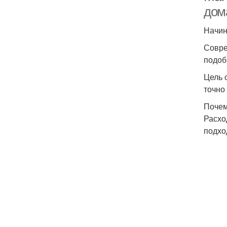
дом
Начин
Совре
подоб
Цель 
точно
Почем
Расхо
подхо