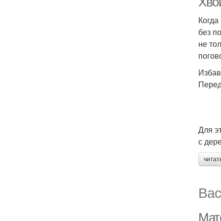
Хвой
Когда
без п
не то
погов
Избав
Перед
Для э
с дер
читат
Вас
Мат