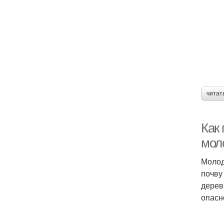
читат
Как 
мол
Молод
почву
дерев
опасн