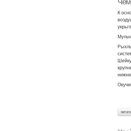
Чем
К осн
возду
укрыт
Мульч
Рыхлы
систе
Шейку
крупн
нижню
Окучи
читат