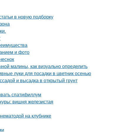
статьи в новую подборку
азона
ки.
г
преимущества
санием и фото
чеснок
чной малины, как визуально определить
вные луки для посадки в цветник осенью
ссадой и высадка в открытый грунт
ивать спатифиллум
куры: вишня железистая
 нематодой на клубнике
ми