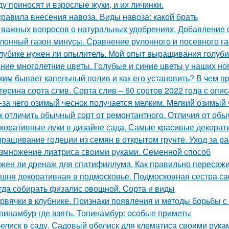
ду приносят и взрослые жуки, и их личинки.
правила внесения навоза. Виды навоза: какой брать
 важных вопросов о натуральных удобрениях. Добавление 
лонный газон минусы. Сравнение рулонного и посевного г
лубике нужен ли опылитель. Мой опыт выращивания голуби
ние многолетние цветы. Голубые и синие цветы у наших но
ким бывает капельный полив и как его установить? В чем 
терина сорта слив. Сорта слив – 60 сортов 2022 года с опи
-за чего озимый чеснок получается мелким. Мелкий озимый 
к отличить обычный сорт от ремонтантного. Отличия от обы
коративные луки в дизайне сада. Самые красивые декорати
ращивание годеции из семян в открытом грунте. Уход за ра
змножение лиатриса своими руками. Семенной способ
жен ли дренаж для спатифиллума. Как правильно пересаж
шня декоративная в подмосковье. Подмосковная сестра са
гда собирать физалис овощной. Сорта и виды
рвячки в клубнике. Признаки появления и методы борьбы с
пинамбур где взять. Топинамбур: особые приметы
елиск в саду. Садовый обелиск для клематиса своими рука