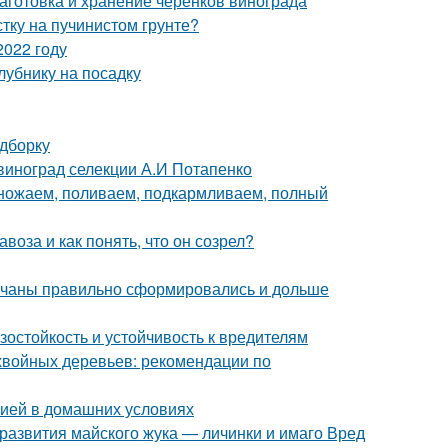
аготовка и хранение черенков винограда
стку на пучинистом грунте?
2022 году
клубнику на посадку
одборку
 виноград селекции А.И Потапенко
множаем, поливаем, подкармливаем, полный
воза и как понять, что он созрел?
 кочаны правильно сформировались и дольше
остойкость и устойчивость к вредителям
хвойных деревьев: рекомендации по
нзией в домашних условиях
 развития майского жука — личинки и имаго Вред