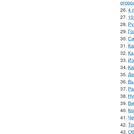
огоро
26.
4 
27.
10
28.
Ру
29.
Го
30.
Си
31.
Ка
32.
Ка
33.
Из
34.
Ка
35.
Де
36.
Вы
37.
Ра
38.
Ну
39.
Ви
40.
Ко
41.
Че
42.
То
43.
Об