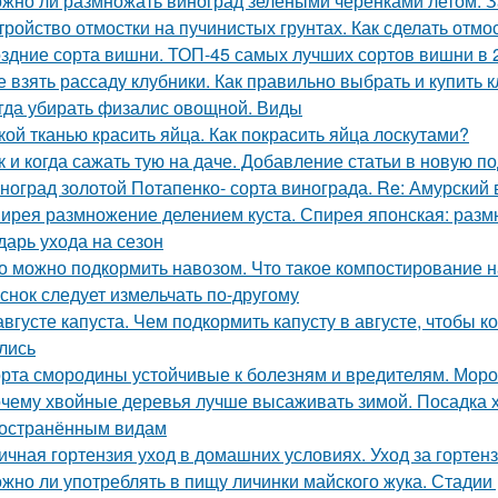
жно ли размножать виноград зелеными черенками летом. З
тройство отмостки на пучинистых грунтах. Как сделать отмо
здние сорта вишни. ТОП-45 самых лучших сортов вишни в 
е взять рассаду клубники. Как правильно выбрать и купить 
гда убирать физалис овощной. Виды
кой тканью красить яйца. Как покрасить яйца лоскутами?
к и когда сажать тую на даче. Добавление статьи в новую п
ноград золотой Потапенко- сорта винограда. Re: Амурский
ирея размножение делением куста. Спирея японская: раз
дарь ухода на сезон
о можно подкормить навозом. Что такое компостирование на
снок следует измельчать по-другому
августе капуста. Чем подкормить капусту в августе, чтобы
лись
рта смородины устойчивые к болезням и вредителям. Мороз
чему хвойные деревья лучше высаживать зимой. Посадка 
остранённым видам
ичная гортензия уход в домашних условиях. Уход за горте
жно ли употреблять в пищу личинки майского жука. Стадии