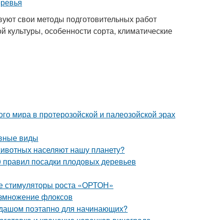
твуют свои методы подготовительных работ
й культуры, особенности сорта, климатические
о мира в протерозойской и палеозойской эрах
овные виды
животных населяют нашу планету?
0 правил посадки плодовых деревьев
ые стимуляторы роста «ОРТОН»
азмножение флоксов
андашом поэтапно для начинающих?