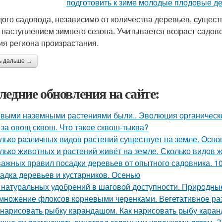
дого садовода, независимо от количества деревьев, сущес
 наступлением зимнего сезона. Учитывается возраст садово
ия региона произрастания.
ь дальше →
ледние обновления на сайте:
выми наземными растениями были.. Эволюция органическог
 за овощ сквош. Что такое сквош-тыква?
лько различных видов растений существует на земле. Осн
лько животных и растений живёт на земле. Сколько видов 
важных правил посадки деревьев от опытного садовника. 1
адка деревьев и кустарников. Осенью
 натуральных удобрений в шаговой доступности. Природн
множение флоксов корневыми черенками. Вегетативное р
 нарисовать рыбку карандашом. Как нарисовать рыбу кар