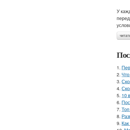
У каж
перед
услов
читат
Пос
1.
Пер
2.
Что
3.
Ско
4.
Ско
5.
10 
6.
Пос
7.
Топ
8.
Раз
9.
Как