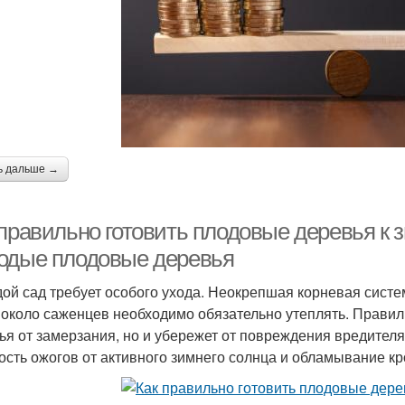
ь дальше →
правильно готовить плодовые деревья к з
одые плодовые деревья
ой сад требует особого ухода. Неокрепшая корневая систе
 около саженцев необходимо обязательно утеплять. Правиль
ья от замерзания, но и убережет от повреждения вредител
ость ожогов от активного зимнего солнца и обламывание кр