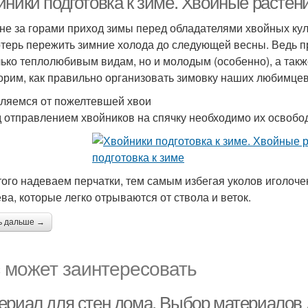
ники подготовка к зиме. Хвойные растени
 не за горами приход зимы перед обладателями хвойных куль
отерь пережить зимние холода до следующей весны. Ведь п
лько теплолюбивым видам, но и молодым (особенно), а так
орим, как правильно организовать зимовку наших любимцев
ляемся от пожелтевшей хвои
 отправлением хвойников на спячку необходимо их освобод
того надеваем перчатки, тем самым избегая уколов иголоче
ева, которые легко отрываются от ствола и веток.
ь дальше →
 может заинтересовать
ериал для стен дома. Выбор материалов д