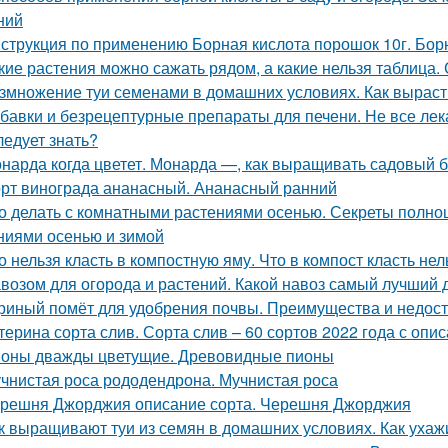
ний
струкция по применению Борная кислота порошок 10г. Борн
кие растения можно сажать рядом, а какие нельзя таблица.
змножение туи семенами в домашних условиях. Как вырасти
бавки и безрецептурные препараты для печени. Не все лек
ледует знать?
нарда когда цветет. Монарда —, как выращивать садовый 
рт винограда ананасный. Ананасный ранний
о делать с комнатными растениями осенью. Секреты полно
ниями осенью и зимой
о нельзя класть в компостную яму. Что в компост класть нел
возом для огорода и растений. Какой навоз самый лучший 
риный помёт для удобрения почвы. Преимущества и недост
терина сорта слив. Сорта слив – 60 сортов 2022 года с опи
оны дважды цветущие. Древовидные пионы
чнистая роса рододендрона. Мучнистая роса
решня Джорджия описание сорта. Черешня Джорджия
к выращивают туи из семян в домашних условиях. Как ухаж