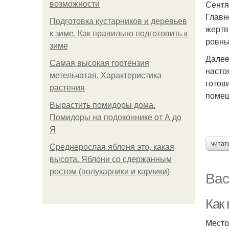
Сентя
возможности
Главн
Подготовка кустарников и деревьев
жертв
к зиме. Как правильно подготовить к
ровны
зиме
Далее
Самая высокая гортензия
насто
метельчатая. Характеристика
готов
растения
помещ
Вырастить помидоры дома.
Помидоры на подоконнике от А до
Я
читат
Среднерослая яблоня это, какая
высота. Яблони со сдержанным
ростом (полукарлики и карлики)
Вас
Как
Место