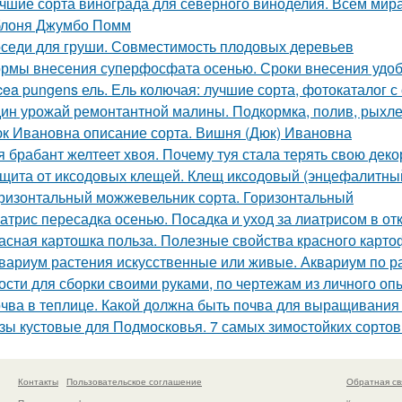
чшие сорта винограда для северного виноделия. Всем мира
лоня Джумбо Помм
седи для груши. Совместимость плодовых деревьев
рмы внесения суперфосфата осенью. Сроки внесения удо
cea pungens ель. Ель колючая: лучшие сорта, фотокаталог 
ин урожай ремонтантной малины. Подкормка, полив, рыхле
к Ивановна описание сорта. Вишня (Дюк) Ивановна
я брабант желтеет хвоя. Почему туя стала терять свою дек
щита от иксодовых клещей. Клещ иксодовый (энцефалитны
ризонтальный можжевельник сорта. Горизонтальный
атрис пересадка осенью. Посадка и уход за лиатрисом в от
асная картошка польза. Полезные свойства красного карт
вариум растения искусственные или живые. Аквариум по р
ости для сборки своими руками, по чертежам из личного оп
чва в теплице. Какой должна быть почва для выращивания
зы кустовые для Подмосковья. 7 самых зимостойких сортов
Контакты
Пользовательское соглашение
Обратная св