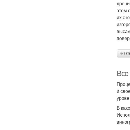
дрени
этом 
их с 
изгор
высаж
повер
читат
Все
Проце
и сво
урове
В как
Испол
виног