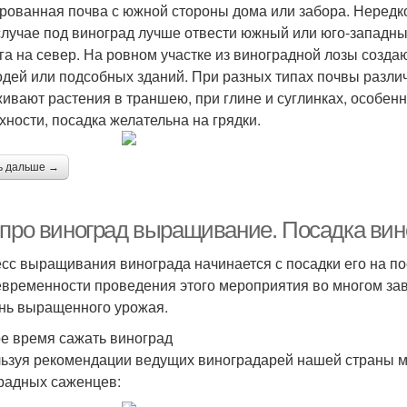
рованная почва с южной стороны дома или забора. Нередко
случае под виноград лучше отвести южный или юго-западны
юга на север. На ровном участке из виноградной лозы созда
одей или подсобных зданий. При разных типах почвы различ
ивают растения в траншею, при глине и суглинках, особен
хности, посадка желательна на грядки.
ь дальше →
 про виноград выращивание. Посадка вино
сс выращивания винограда начинается с посадки его на п
евременности проведения этого мероприятия во многом зав
нь выращенного урожая.
ое время сажать виноград
ьзуя рекомендации ведущих виноградарей нашей страны м
радных саженцев: