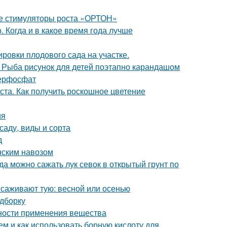
ые стимуляторы роста «ОРТОН»
 Когда и в какое время года лучше
ровки плодового сада на участке.
. Рыба рисунок для детей поэтапно карандашом
перфосфат
оста. Как получить роскошное цветение
ия
саду, виды и сорта
д
онским навозом
гда можно сажать лук севок в открытый грунт по
есаживают тую: весной или осенью
одборку
нности применения вещества
ем и как использовать борную кислоту для