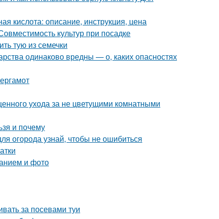
ая кислота: описание, инструкция, цена
 Совместимость культур при посадке
ть тую из семечки
арства одинаково вредны — о, каких опасностях
бергамот
ценного ухода за не цветущими комнатными
ьзя и почему
для огорода узнай, чтобы не ошибиться
атки
санием и фото
ивать за посевами туи