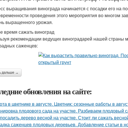
сс выращивания винограда начинается с посадки его на п
евременности проведения этого мероприятия во многом зав
нь выращенного урожая.
ое время сажать виноград
ьзуя рекомендации ведущих виноградарей нашей страны м
радных саженцев:
ь дальше →
ледние обновления на сайте:
ота в цветнике в августе. Цветник: сезонные работы в авгус
нировка плодового сада на участке. Разбиваем плодовый с
 посадить дерево весной на участке. Стоит ли сажать весно
адка саженцев плодовых деревьев. Добавление статьи в н