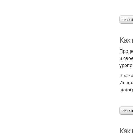
читат
Как
Проце
и сво
урове
В как
Испол
виног
читат
Как