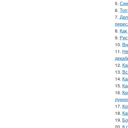
5.
Син
6.
Топ
7.
Дел
перес
8.
Как
9.
Рис
10.
Вн
11.
Не
декаб
12.
Ка
13.
Вс
14.
Ка
15.
Ка
16.
Ко
лунно
17.
Ко
18.
Ка
19.
Бо
20.
8 