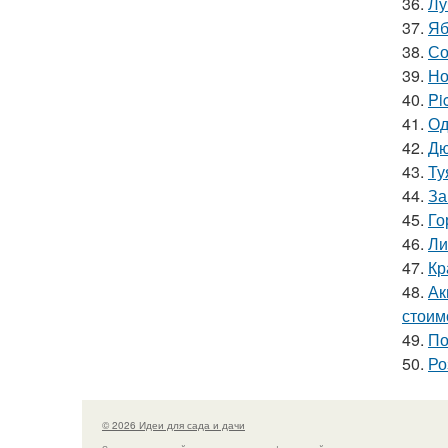
36.
Лу
37.
Яб
38.
Со
39.
Но
40.
Pi
41.
Од
42.
Дю
43.
Ту
44.
За
45.
Го
46.
Ли
47.
Кр
48.
Ак
стоим
49.
По
50.
Ро
© 2026 Идеи для сада и дачи