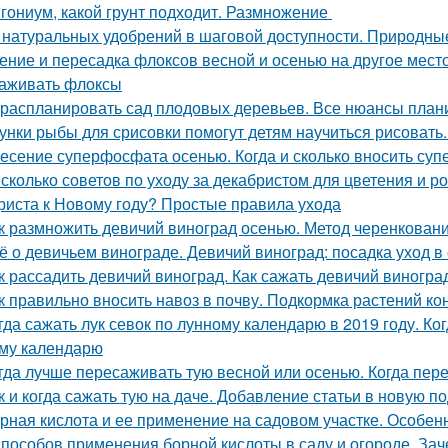
гониум, какой грунт подходит. Размножение
 натуральных удобрений в шаговой доступности. Природн
ение и пересадка флоксов весной и осенью на другое место.
аживать флоксы
 распланировать сад плодовых деревьев. Все нюансы плани
унки рыбы для срисовки помогут детям научиться рисовать
есение суперфосфата осенью. Когда и сколько вносить су
сколько советов по уходу за декабристом для цветения и р
риста к Новому году? Простые правила ухода
к размножить девичий виноград осенью. Метод черенкован
ё о девичьем винограде. Девичий виноград: посадка уход в 
к рассадить девичий виноград. Как сажать девичий виногра
к правильно вносить навоз в почву. Подкормка растений к
гда сажать лук севок по лунному календарю в 2019 году. Ко
му календарю
гда лучше пересаживать тую весной или осенью. Когда пер
к и когда сажать тую на даче. Добавление статьи в новую п
рная кислота и ее применение на садовом участке. Особе
способов применения борной кислоты в саду и огороде. Зач