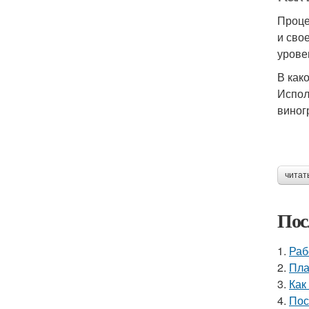
Проце
и сво
урове
В как
Испол
виног
читат
Пос
1.
Раб
2.
Пла
3.
Как
4.
Пос