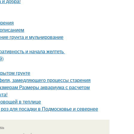
 и добра!
брения
с описанием
ние грунта и мульчирование
оративность и начала желтеть
й)
крытом грунте
офеля, замедляющего процессы старения
азмерам Размеры аквариума с расчетом
ыта!
 овощей в теплице
 роз для посадки в Подмосковье и севернее
язь