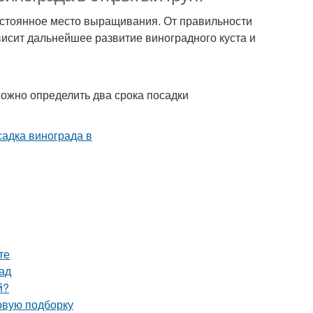
остоянное место выращивания. От правильности
исит дальнейшее развитие виноградного куста и
ожно определить два срока посадки
те
ад
й?
овую подборку