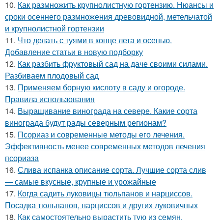
10.
Как размножить крупнолистную гортензию. Нюансы и
сроки осеннего размножения древовидной, метельчатой
и крупнолистной гортензии
11.
Что делать с туями в конце лета и осенью.
Добавление статьи в новую подборку
12.
Как разбить фруктовый сад на даче своими силами.
Разбиваем плодовый сад
13.
Применяем борную кислоту в саду и огороде.
Правила использования
14.
Выращивание винограда на севере. Какие сорта
винограда будут рады северным регионам?
15.
Псориаз и современные методы его лечения.
Эффективность менее современных методов лечения
псориаза
16.
Слива испанка описание сорта. Лучшие сорта слив
— самые вкусные, крупные и урожайные
17.
Когда садить луковицы тюльпанов и нарциссов.
Посадка тюльпанов, нарциссов и других луковичных
18.
Как самостоятельно вырастить тую из семян.