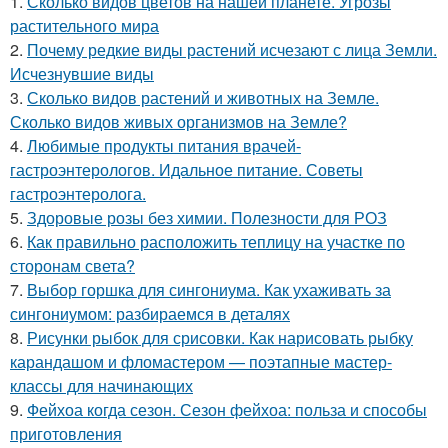
1.
Сколько видов цветов на нашей планете. Угрозы
растительного мира
2.
Почему редкие виды растений исчезают с лица Земли.
Исчезнувшие виды
3.
Сколько видов растений и животных на Земле.
Сколько видов живых организмов на Земле?
4.
Любимые продукты питания врачей-
гастроэнтерологов. Идальное питание. Советы
гастроэнтеролога.
5.
Здоровые розы без химии. Полезности для РОЗ
6.
Как правильно расположить теплицу на участке по
сторонам света?
7.
Выбор горшка для сингониума. Как ухаживать за
сингониумом: разбираемся в деталях
8.
Рисунки рыбок для срисовки. Как нарисовать рыбку
карандашом и фломастером — поэтапные мастер-
классы для начинающих
9.
Фейхоа когда сезон. Сезон фейхоа: польза и способы
приготовления