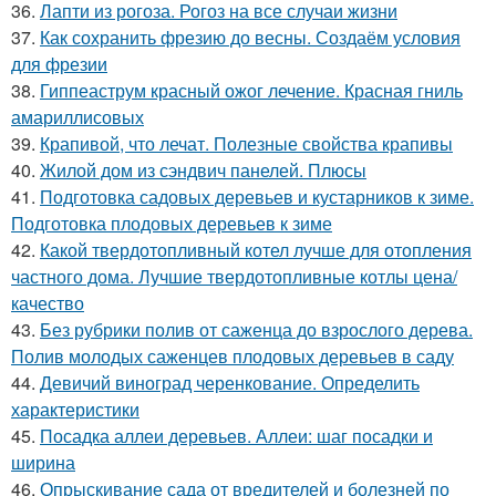
36.
Лапти из рогоза. Рогоз на все случаи жизни
37.
Как сохранить фрезию до весны. Создаём условия
для фрезии
38.
Гиппеаструм красный ожог лечение. Красная гниль
амариллисовых
39.
Крапивой, что лечат. Полезные свойства крапивы
40.
Жилой дом из сэндвич панелей. Плюсы
41.
Подготовка садовых деревьев и кустарников к зиме.
Подготовка плодовых деревьев к зиме
42.
Какой твердотопливный котел лучше для отопления
частного дома. Лучшие твердотопливные котлы цена/
качество
43.
Без рубрики полив от саженца до взрослого дерева.
Полив молодых саженцев плодовых деревьев в саду
44.
Девичий виноград черенкование. Определить
характеристики
45.
Посадка аллеи деревьев. Аллеи: шаг посадки и
ширина
46.
Опрыскивание сада от вредителей и болезней по