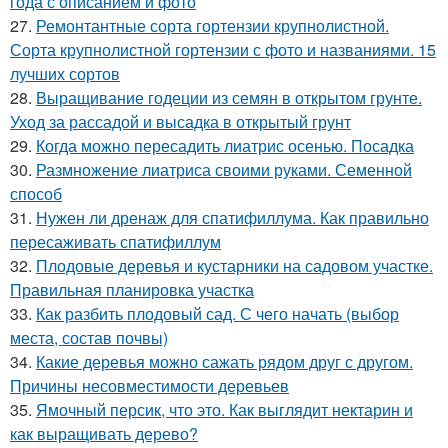
года с описанием и фото
27.
Ремонтантные сорта гортензии крупнолистной.
Сорта крупнолистной гортензии с фото и названиями. 15
лучших сортов
28.
Выращивание годеции из семян в открытом грунте.
Уход за рассадой и высадка в открытый грунт
29.
Когда можно пересадить лиатрис осенью. Посадка
30.
Размножение лиатриса своими руками. Семенной
способ
31.
Нужен ли дренаж для спатифиллума. Как правильно
пересаживать спатифиллум
32.
Плодовые деревья и кустарники на садовом участке.
Правильная планировка участка
33.
Как разбить плодовый сад. С чего начать (выбор
места, состав почвы)
34.
Какие деревья можно сажать рядом друг с другом.
Причины несовместимости деревьев
35.
Ямочный персик, что это. Как выглядит нектарин и
как выращивать дерево?