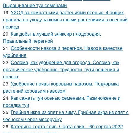
Выращивание туи семенами
19.
УХОД за комнатными растениями осенью. 4 общих
правила по уходу за комнатными растениями в осенний
период
20.
Как добыть лучший эликсир плодородия.
Правильный перегной
21.
Особенности навоза и перегноя. Навоз в качестве
удобрения
22.
Солома, как удобрение для огорода. Солома, как
органическое удобрение, трудности, пути решения и
польза.
23.
Удобрение почвы коровьим навозом. Подкормка
растений коровьим навозом
24.
Как сажать туи осенью семенами. Размножение и
посадка туи
25.
Грибная икра из опят на зиму. Грибная икра из опят с
чесноком через мясорубку
26.
Катерина сорта слив. Сорта слив – 60 сортов 2022