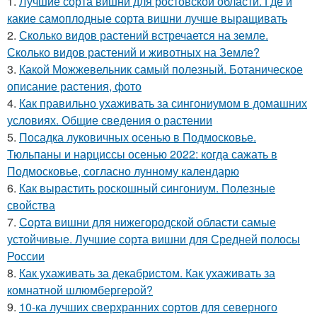
1.
Лучшие сорта вишни для ростовской области. Где и
какие самоплодные сорта вишни лучше выращивать
2.
Сколько видов растений встречается на земле.
Сколько видов растений и животных на Земле?
3.
Какой Можжевельник самый полезный. Ботаническое
описание растения, фото
4.
Как правильно ухаживать за сингониумом в домашних
условиях. Общие сведения о растении
5.
Посадка луковичных осенью в Подмосковье.
Тюльпаны и нарциссы осенью 2022: когда сажать в
Подмосковье, согласно лунному календарю
6.
Как вырастить роскошный сингониум. Полезные
свойства
7.
Сорта вишни для нижегородской области самые
устойчивые. Лучшие сорта вишни для Средней полосы
России
8.
Как ухаживать за декабристом. Как ухаживать за
комнатной шлюмбергерой?
9.
10-ка лучших сверхранних сортов для северного