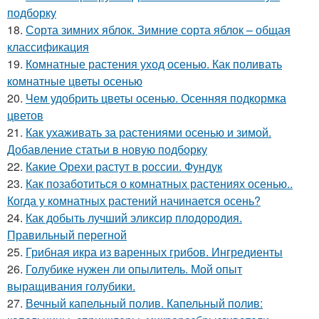
подборку
18.
Сорта зимних яблок. Зимние сорта яблок – общая
классификация
19.
Комнатные растения уход осенью. Как поливать
комнатные цветы осенью
20.
Чем удобрить цветы осенью. Осенняя подкормка
цветов
21.
Как ухаживать за растениями осенью и зимой.
Добавление статьи в новую подборку
22.
Какие Орехи растут в россии. Фундук
23.
Как позаботиться о комнатных растениях осенью..
Когда у комнатных растений начинается осень?
24.
Как добыть лучший эликсир плодородия.
Правильный перегной
25.
Грибная икра из варенных грибов. Ингредиенты
26.
Голубике нужен ли опылитель. Мой опыт
выращивания голубики.
27.
Вечный капельный полив. Капельный полив: