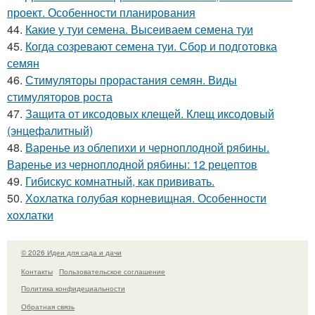
проект. Особенности планирования
44.
Какие у туи семена. Высеиваем семена туи
45.
Когда созревают семена туи. Сбор и подготовка
семян
46.
Стимуляторы прорастания семян. Виды
стимуляторов роста
47.
Защита от иксодовых клещей. Клещ иксодовый
(энцефалитный)
48.
Варенье из облепихи и черноплодной рябины.
Варенье из черноплодной рябины: 12 рецептов
49.
Гибискус комнатный, как прививать.
50.
Хохлатка голубая корневищная. Особенности
хохлатки
© 2026 Идеи для сада и дачи
Контакты
Пользовательское соглашение
Политика конфидециальности
Обратная связь