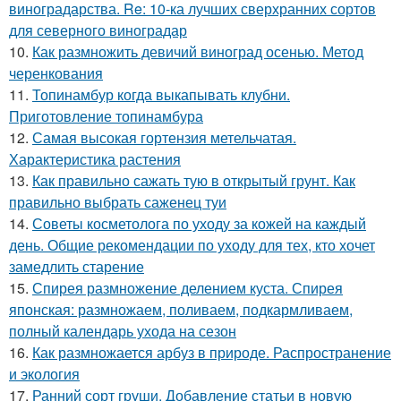
виноградарства. Re: 10-ка лучших сверхранних сортов
для северного виноградар
10.
Как размножить девичий виноград осенью. Метод
черенкования
11.
Топинамбур когда выкапывать клубни.
Приготовление топинамбура
12.
Самая высокая гортензия метельчатая.
Характеристика растения
13.
Как правильно сажать тую в открытый грунт. Как
правильно выбрать саженец туи
14.
Советы косметолога по уходу за кожей на каждый
день. Общие рекомендации по уходу для тех, кто хочет
замедлить старение
15.
Спирея размножение делением куста. Спирея
японская: размножаем, поливаем, подкармливаем,
полный календарь ухода на сезон
16.
Как размножается арбуз в природе. Распространение
и экология
17.
Ранний сорт груши. Добавление статьи в новую