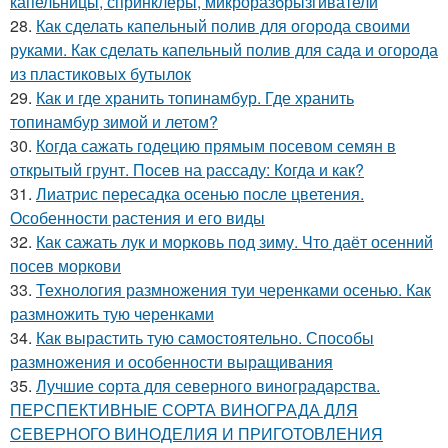
капельницы, спринклеры, микроразбрызгиватели
28.
Как сделать капельный полив для огорода своими
руками. Как сделать капельный полив для сада и огорода
из пластиковых бутылок
29.
Как и где хранить топинамбур. Где хранить
топинамбур зимой и летом?
30.
Когда сажать годецию прямым посевом семян в
открытый грунт. Посев на рассаду: Когда и как?
31.
Лиатрис пересадка осенью после цветения.
Особенности растения и его виды
32.
Как сажать лук и морковь под зиму. Что даёт осенний
посев моркови
33.
Технология размножения туи черенками осенью. Как
размножить тую черенками
34.
Как вырастить тую самостоятельно. Способы
размножения и особенности выращивания
35.
Лучшие сорта для северного виноградарства.
ПЕРСПЕКТИВНЫЕ СОРТА ВИНОГРАДА ДЛЯ
CЕВЕРНОГО ВИНОДЕЛИЯ И ПРИГОТОВЛЕНИЯ