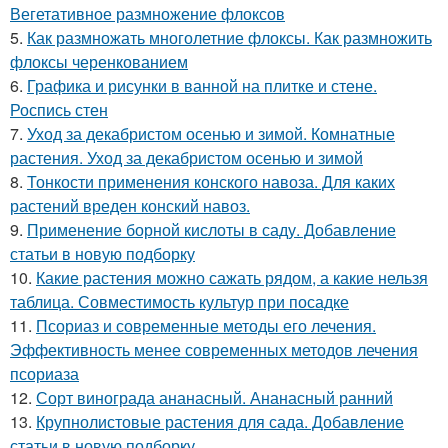
Вегетативное размножение флоксов
5.
Как размножать многолетние флоксы. Как размножить
флоксы черенкованием
6.
Графика и рисунки в ванной на плитке и стене.
Роспись стен
7.
Уход за декабристом осенью и зимой. Комнатные
растения. Уход за декабристом осенью и зимой
8.
Тонкости применения конского навоза. Для каких
растений вреден конский навоз.
9.
Применение борной кислоты в саду. Добавление
статьи в новую подборку
10.
Какие растения можно сажать рядом, а какие нельзя
таблица. Совместимость культур при посадке
11.
Псориаз и современные методы его лечения.
Эффективность менее современных методов лечения
псориаза
12.
Сорт винограда ананасный. Ананасный ранний
13.
Крупнолистовые растения для сада. Добавление
статьи в новую подборку