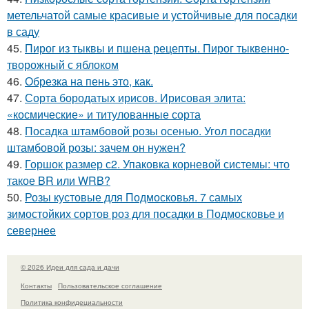
метельчатой самые красивые и устойчивые для посадки
в саду
45.
Пирог из тыквы и пшена рецепты. Пирог тыквенно-
творожный с яблоком
46.
Обрезка на пень это, как.
47.
Сорта бородатых ирисов. Ирисовая элита:
«космические» и титулованные сорта
48.
Посадка штамбовой розы осенью. Угол посадки
штамбовой розы: зачем он нужен?
49.
Горшок размер с2. Упаковка корневой системы: что
такое BR или WRB?
50.
Розы кустовые для Подмосковья. 7 самых
зимостойких сортов роз для посадки в Подмосковье и
севернее
© 2026 Идеи для сада и дачи
Контакты
Пользовательское соглашение
Политика конфидециальности