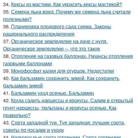
34.
Кексы из мастики. Как украсить кексы мастикой?
35.
Семена льна вред. Почему же семена льна считали
полезными?
36.
Планировка плодового сада схема. Законы
рационального распределения
37.
Органическое земледелие на даче с нуля.
Органическое земледелие –, что это такое
38.
Отопление на газовых баллонах. Нюансы отопления
газовыми баллонами
39.
Монофосфат калия для огурцов. Недостатки
40.
Как бальзамин сохранить зимой. Как сохранить
бальзамин зимой
41.
Бальзамин уход осенью. Бальзамин
42.
Когда садить нарциссы и крокусы. Садим в открытый
грунт нарциссы, тюльпаны и крокусы осенью. Как
правильно?
43.
Сорта западной туи. Туя западная: лучшие сорта,
советы по посадке и уходу
44.
Низкорослые сорта гортензии. Сорта гортензии