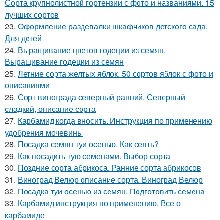
Сорта крупнолистной гортензии с фото и названиями. 15
лучших сортов
23.
Оформление раздевалки шкафчиков детского сада.
Для детей
24.
Выращивание цветов годеции из семян.
Выращивание годеции из семян
25.
Летние сорта желтых яблок. 50 сортов яблок с фото и
описаниями
26.
Сорт винограда северный ранний. Северный
сладкий, описание сорта
27.
Карбамид когда вносить. Инструкция по применению
удобрения мочевины
28.
Посадка семян туи осенью. Как сеять?
29.
Как посадить тую семенами. Выбор сорта
30.
Поздние сорта абрикоса. Ранние сорта абрикосов
31.
Виноград Велюр описание сорта. Виноград Велюр
32.
Посадка туи осенью из семян. Подготовить семена
33.
Карбамид инструкция по применению. Все о
карбамиде