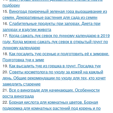
подборку
15.
Виноград приречный зеленая гора выращивание из
семян. Декоративные растения для сада из семян
16.
Слабительные продукты при запорах. Диета при
запорах и вздутии живота
17.
Когда сажать лук севок по лунному календарю в 2019
году. Когда можно сажать лук севок в открытый грунт по
лунному календарю
18.
Как посадить тую осенью и подготовить её к зимовке.
Подготовка туи к зиме
19.
Как высадить тую из горшка в грунт. Посадка туи
20.
Советы косметолога по уходу за кожей на каждый
день. Общие рекомендации по уходу для тех, кто хочет
замедлить старение
21.
Все о винограде для начинающих. Особенности
роста винограда
22.
Борная кислота для комнатных цветов. Борная
подкормка для комнатных растений под корень и по