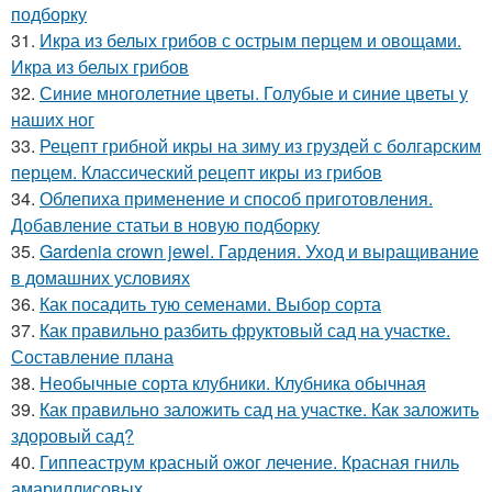
подборку
31.
Икра из белых грибов с острым перцем и овощами.
Икра из белых грибов
32.
Синие многолетние цветы. Голубые и синие цветы у
наших ног
33.
Рецепт грибной икры на зиму из груздей с болгарским
перцем. Классический рецепт икры из грибов
34.
Облепиха применение и способ приготовления.
Добавление статьи в новую подборку
35.
Gardenia crown jewel. Гардения. Уход и выращивание
в домашних условиях
36.
Как посадить тую семенами. Выбор сорта
37.
Как правильно разбить фруктовый сад на участке.
Составление плана
38.
Необычные сорта клубники. Клубника обычная
39.
Как правильно заложить сад на участке. Как заложить
здоровый сад?
40.
Гиппеаструм красный ожог лечение. Красная гниль
амариллисовых