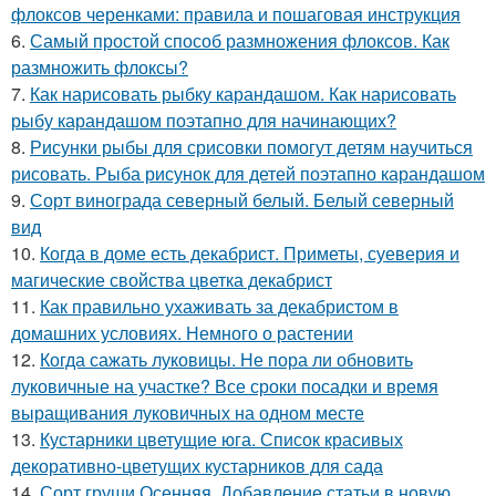
флоксов черенками: правила и пошаговая инструкция
6.
Самый простой способ размножения флоксов. Как
размножить флоксы?
7.
Как нарисовать рыбку карандашом. Как нарисовать
рыбу карандашом поэтапно для начинающих?
8.
Рисунки рыбы для срисовки помогут детям научиться
рисовать. Рыба рисунок для детей поэтапно карандашом
9.
Сорт винограда северный белый. Белый северный
вид
10.
Когда в доме есть декабрист. Приметы, суеверия и
магические свойства цветка декабрист
11.
Как правильно ухаживать за декабристом в
домашних условиях. Немного о растении
12.
Когда сажать луковицы. Не пора ли обновить
луковичные на участке? Все сроки посадки и время
выращивания луковичных на одном месте
13.
Кустарники цветущие юга. Список красивых
декоративно-цветущих кустарников для сада
14.
Сорт груши Осенняя. Добавление статьи в новую