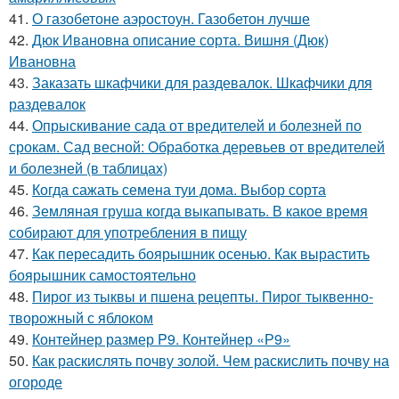
41.
О газобетоне аэростоун. Газобетон лучше
42.
Дюк Ивановна описание сорта. Вишня (Дюк)
Ивановна
43.
Заказать шкафчики для раздевалок. Шкафчики для
раздевалок
44.
Опрыскивание сада от вредителей и болезней по
срокам. Сад весной: Обработка деревьев от вредителей
и болезней (в таблицах)
45.
Когда сажать семена туи дома. Выбор сорта
46.
Земляная груша когда выкапывать. В какое время
собирают для употребления в пищу
47.
Как пересадить боярышник осенью. Как вырастить
боярышник самостоятельно
48.
Пирог из тыквы и пшена рецепты. Пирог тыквенно-
творожный с яблоком
49.
Контейнер размер P9. Контейнер «Р9»
50.
Как раскислять почву золой. Чем раскислить почву на
огороде