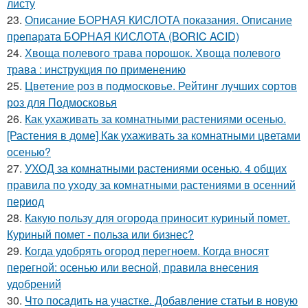
листу
23.
Описание БОРНАЯ КИСЛОТА показания. Описание
препарата БОРНАЯ КИСЛОТА (BORIC ACID)
24.
Хвоща полевого трава порошок. Хвоща полевого
трава : инструкция по применению
25.
Цветение роз в подмосковье. Рейтинг лучших сортов
роз для Подмосковья
26.
Как ухаживать за комнатными растениями осенью.
[Растения в доме] Как ухаживать за комнатными цветами
осенью?
27.
УХОД за комнатными растениями осенью. 4 общих
правила по уходу за комнатными растениями в осенний
период
28.
Какую пользу для огорода приносит куриный помет.
Куриный помет - польза или бизнес?
29.
Когда удобрять огород перегноем. Когда вносят
перегной: осенью или весной, правила внесения
удобрений
30.
Что посадить на участке. Добавление статьи в новую