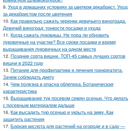
9.
Уход в домашних условиях за цветком декабрист. Уход
за декабристом после цветения
10.
Как правильно сажать черенки девичьего винограда.
Девичий виноград: тонкости посадки и ухода
11.
Когда сажать луковицы. Не пора ли обновить
луковичные на участке? Все сроки посадки и время
выращивания луковичных на одном месте
12.
Поздние сорта вишни. ТОП-45 самых лучших сортов
вишни в 2022 году
13.
Питание для профилактики и лечения панкреатита.
Зачем соблюдать диету
14.
Чем полезна и опасна облепиха. Ботаническая
характеристика
15.
Выращивание туи посевом семян осенью. Что делать
с посевным материалом дальше
16.
Как высадить тую осенью и укрыть на зиму. Как
защитить растения
17.
Борная кислота для растений на огороде и в саду —