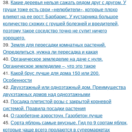
38.
Какие деревья нельзя сажать рядом друг с другом. У
груши тоже есть свои «нелюбители», которые плохо
влияют на ее рост: Барбарис. У кустарника большое
количество схожих с грушей болезней и вредителей,
поэтому такое соседство точно не сулит ничего
хорошего.
39.
Земля для пересадки комнатных растений.
Определиться, нужна ли пересадка и какая
40.
Органическое земледелие на даче с нуля.
Органическое земледелие –, что это такое
41.
Какой брус лучше для дома 150 или 200.
Особенности
42.
Двухэтажный или одноэтажный дом. Преимущества
двухэтажных домов над одноэтажными
43.
Посадка плетистой розы с закрытой корневой
системой. Правила посадки растения
44.
О газобетоне аэростоун. Газобетон лучше
45.
Сорта яблонь самые вкусные. Гид по 9 сортам яблок,
которые чаще всего продаются в супермаркетах