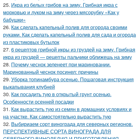
25.
Икра из белых грибов на зиму. Грибная икра с
морковью и луком на зиму через мясорубку «Как у
бабушки»
26.
Как сделать капельный полив для огорода своими
руками. Как сделать капельный полив для сада и огорода
из пластиковых бутылок
27.
6 рецептов грибной икры из груздей на зиму. Грибная
икра из груздей — рецепты пальчики оближешь на зиму
28.
Почему чеснок зеленеет при мариновании.
Маринованный чеснок посинел: причины
29.
Уборка топинамбура осенью. Пошаговая инструкция
выкапывания клубней
30.
Как посадить тую в открытый грунт осенью.
Особенности осенней посадки
31.
Как вырастить тую из семян в домашних условиях и
на участке. Как самостоятельно вырастить тую
32.
Выбириаем сорт винограда для северных регионов.
ПЕРСПЕКТИВНЫЕ СОРТА ВИНОГРАДА ДЛЯ
CЕВЕРНОГО ВИНОДЕЛИЯ И ПРИГОТОВЛЕНИЯ