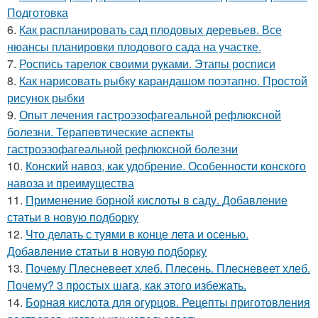
Подготовка
6.
Как распланировать сад плодовых деревьев. Все
нюансы планировки плодового сада на участке.
7.
Роспись тарелок своими руками. Этапы росписи
8.
Как нарисовать рыбку карандашом поэтапно. Простой
рисунок рыбки
9.
Опыт лечения гастроэзофагеальной рефлюксной
болезни. Терапевтические аспекты
гастроэзофагеальной рефлюксной болезни
10.
Конский навоз, как удобрение. Особенности конского
навоза и преимущества
11.
Применение борной кислоты в саду. Добавление
статьи в новую подборку
12.
Что делать с туями в конце лета и осенью.
Добавление статьи в новую подборку
13.
Почему Плесневеет хлеб. Плесень. Плесневеет хлеб.
Почему? 3 простых шага, как этого избежать.
14.
Борная кислота для огурцов. Рецепты приготовления