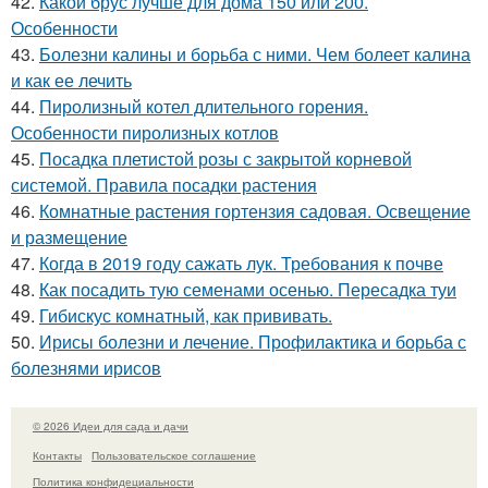
42.
Какой брус лучше для дома 150 или 200.
Особенности
43.
Болезни калины и борьба с ними. Чем болеет калина
и как ее лечить
44.
Пиролизный котел длительного горения.
Особенности пиролизных котлов
45.
Посадка плетистой розы с закрытой корневой
системой. Правила посадки растения
46.
Комнатные растения гортензия садовая. Освещение
и размещение
47.
Когда в 2019 году сажать лук. Требования к почве
48.
Как посадить тую семенами осенью. Пересадка туи
49.
Гибискус комнатный, как прививать.
50.
Ирисы болезни и лечение. Профилактика и борьба с
болезнями ирисов
© 2026 Идеи для сада и дачи
Контакты
Пользовательское соглашение
Политика конфидециальности