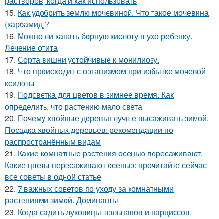
растворов, когда и как использовать
15.
Как удобрить землю мочевиной. Что такое мочевина
(карбамид)?
16.
Можно ли капать борную кислоту в ухо ребенку.
Лечение отита
17.
Сорта вишни устойчивые к монилиозу.
18.
Что происходит с организмом при избытке мочевой
ксилоты
19.
Подсветка для цветов в зимнее время. Как
определить, что растению мало света
20.
Почему хвойные деревья лучше высаживать зимой.
Посадка хвойных деревьев: рекомендации по
распространённым видам
21.
Какие комнатные растения осенью пересаживают.
Какие цветы пересаживают осенью: прочитайте сейчас
все советы в одной статье
22.
7 важных советов по уходу за комнатными
растениями зимой. Доминанты
23.
Когда садить луковицы тюльпанов и нарциссов.