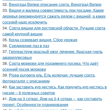
32.
Виноград Велюр описание сорта. Виноград Велюр
33.
Вишня и малина совместимость при посадке. Какие
деревья рекомендуется сажать рядом с вишней, а каких
соседей надо исключить
34.
Сорта вишни для ростовской области. Лучшие сорта
самой крупной вишни
35.
Когда созревает вишня. Сбор урожая
36.
Соединение паз в паз
37.
Гиппеаструм красный ожог лечение. Красная гниль
амариллисовых
38.
Сорта моркови для подзимнего посева. Что даёт
осенний посев моркови
39.
Picea pungens ель. Ель колючая: лучшие сорта,
фотокаталог с описанием
40.
Как заставить кур нестись. Как приучить кур нестись в
гнезде – 9 полезных советов
41.
Дом на 3 сотках. Дом на 3-4 сотках –, как составить
проект. Особенности планирования