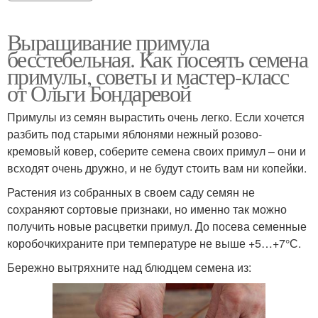
Выращивание примула
бесстебельная. Как посеять семена
примулы, советы и мастер-класс
от Ольги Бондаревой
Примулы из семян вырастить очень легко. Если хочется
разбить под старыми яблонями нежный розово-
кремовый ковер, соберите семена своих примул – они и
всходят очень дружно, и не будут стоить вам ни копейки.
Растения из собранных в своем саду семян не
сохраняют сортовые признаки, но именно так можно
получить новые расцветки примул. До посева семенные
коробочкихраните при температуре не выше +5…+7°С.
Бережно вытряхните над блюдцем семена из: