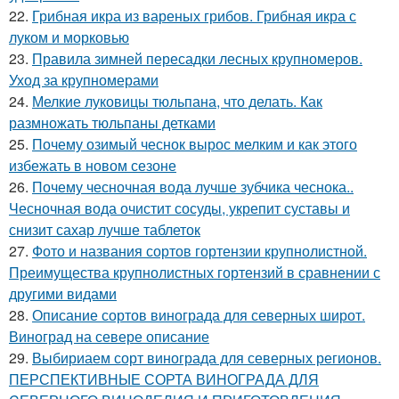
22.
Грибная икра из вареных грибов. Грибная икра с
луком и морковью
23.
Правила зимней пересадки лесных крупномеров.
Уход за крупномерами
24.
Мелкие луковицы тюльпана, что делать. Как
размножать тюльпаны детками
25.
Почему озимый чеснок вырос мелким и как этого
избежать в новом сезоне
26.
Почему чесночная вода лучше зубчика чеснока..
Чесночная вода очистит сосуды, укрепит суставы и
снизит сахар лучше таблеток
27.
Фото и названия сортов гортензии крупнолистной.
Преимущества крупнолистных гортензий в сравнении с
другими видами
28.
Описание сортов винограда для северных широт.
Виноград на севере описание
29.
Выбириаем сорт винограда для северных регионов.
ПЕРСПЕКТИВНЫЕ СОРТА ВИНОГРАДА ДЛЯ