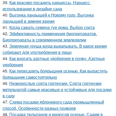
39.
Как красиво посадить нарциссы. Нарцисс:
использование в дизайне сада
40.
Выгонка ландышей к Новому году. Выгонка
ландышей в зимнее время
41.
Когда сажать семена туи дома. Выбор сорта
42.
Эффективность применения биопрепаратов.
Биопрепараты в современном земледелии
43.
Земляная груша когда выкапывать. В какое время
собирают для употребления в пищу
44.
Как вносить азотные удобрения в почву. Азотные
удобрения
45.
Как пересадить боярышник осенью. Как вырастить
боярышник самостоятельно
46.
Низкорослые сорта гортензии. Сорта гортензии
метельчатой самые красивые и устойчивые для посадки
в саду
47.
Схема посадки яблоневого сада промышленный
способ. Особенности разных подвоев
48.
Посадка тюльпанов и крокусов осенью. Садим в