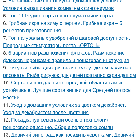
4.
Выращивание сингониума в домашних условиях.
Условия выращивания комнатных сингониумов
5.
Топ-11 Редкие сорта сингониума+мини сорта
6.
Грибная икра на зиму с перцем. Грибная икра – 5
рецептов приготовления
7.
Топ натуральных удобрений в шаговой доступности.
Природные стимуляторы роста «ОРТОН»
8.
6 вариантов размножения флоксов. Размножение
флоксов черенками: правила и пошаговая инструкция
9.
Рисунки рыбы для срисовки помогут детям научиться
рисовать. Рыба рисунок для детей поэтапно карандашом
10.
Сорта вишни для нижегородской области самые
устойчивые. Лучшие сорта вишни для Средней полосы
России
11.
Уход в домашних условиях за цветком декабрист.
Уход за декабристом после цветения
12.
Посадка туи семенами осенью технология
пошаговое описание. Сбор и подготовка семян
13.
Девичий виноград, как посадить черенками. Девичий