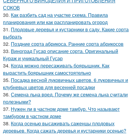
CЕВЕРНОГО ВИНОДЕЛИЯ И ПРИГОТОВЛЕНИЯ
СОКОВ
30.
Как разбить сад на участке схема. Правила
планирования или как распланировать огород
31.
Плодовые деревья и кустарники в саду. Какие сорта
выбрать
32.
Поздние сорта абрикоса. Ранние сорта абрикосов
33.
Виноград Гусар описание сорта. Оригинальный
Кураж и уникальный Гусар
34.
Когда можно пересаживать боярышник. Как
вырастить боярышник самостоятельно
35.
Посадка весной луковичных цветов. 6 луковичных и
клубневых цветов для весенней посадки
36.
Семена льна вред. Почему же семена льна считали
полезными?
37.
Нужен ли в частном доме тамбур. Что называют
тамбуром в частном доме
38.
Когда осенью высаживать саженцы плодовых
деревьев. Когда сажать деревья и кустарники осенью?