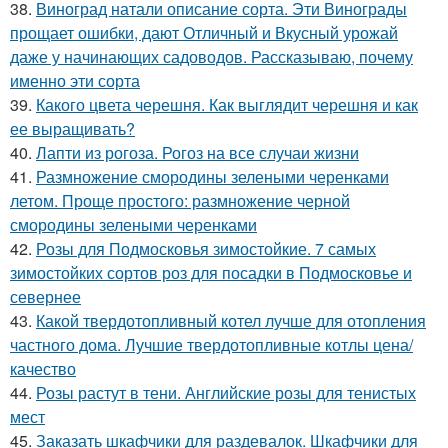
38.
Виноград натали описание сорта. Эти Винограды
прощает ошибки, дают Отличный и Вкусный урожай
даже у начинающих садоводов. Рассказываю, почему
именно эти сорта
39.
Какого цвета черешня. Как выглядит черешня и как
ее выращивать?
40.
Лапти из рогоза. Рогоз на все случаи жизни
41.
Размножение смородины зелеными черенками
летом. Проще простого: размножение черной
смородины зелеными черенками
42.
Розы для Подмосковья зимостойкие. 7 самых
зимостойких сортов роз для посадки в Подмосковье и
севернее
43.
Какой твердотопливный котел лучше для отопления
частного дома. Лучшие твердотопливные котлы цена/
качество
44.
Розы растут в тени. Английские розы для тенистых
мест
45.
Заказать шкафчики для раздевалок. Шкафчики для