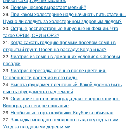
снизит сахар лучше таблеток
28.
Почему чеснок вырастает мелкий?
29.
При каком холестерине надо начинать пить статины.
Нужно ли следить за холестерином здоровым людям?
30.
Острые респираторные вирусные инфекции. Что
такое ОРВИ, ОРИ и ОРЗ?
31.
Когда сажать годецию прямым посевом семян в
открытый грунт. Посев на рассаду: Когда и как?
32.
Лиатрис из семян в домашних условиях. Способы
посадки
33.
Лиатрис пересадка осенью после цветения.
Особенности растения и его виды
34.
Высота фундамент ленточный. Какой должна быть
высота фундамента над землёй
35.
Описание сортов винограда для северных широт.
Виноград на севере описание
36.
Необычные сорта клубники. Клубника обычная
37.
Закладка молодого плодового сада и уход за ним.
Уход за плодовыми деревьями