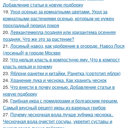
Добавление статьи в новую подборку
19.
Уход осенью за комнатными цветами. Уход за
комнатными растениями осенью, которым не нужен
прохладный период покоя
20.
Левкантемелла поздняя или хризантема осенняя
поздняя. Что же это за растение?
21.
Лосиный навоз, как удобрение в огороде. Навоз Лося
(лосиный) в городе Москве
22.
Что нельзя класть в компостную яму. Что в компост
класть нельзя и почему
23.
Яблони ранетки и китайки. Ранетка (сортотип яблок)
24.
Хранение лука и чеснока. Как хранить чеснок
25.
Что внести в почву осенью. Добавление статьи в
новую подборку
26.
Грибная икра с помидорами и болгарским перцем.
Самый вкусный рецепт икры из вареных грибов
27.
Почему чесночная вода лучше зубчика чеснока..
Чесночная вода очистит сосуды, укрепит суставы и