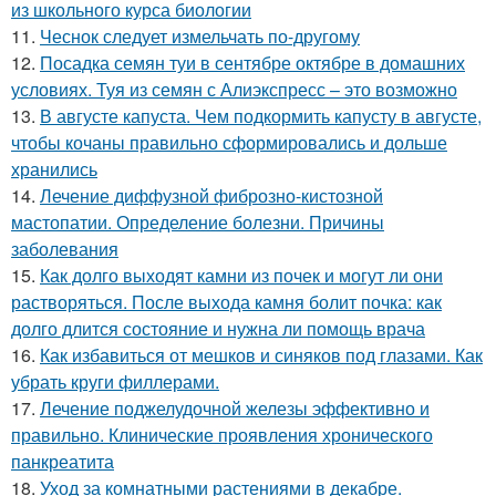
из школьного курса биологии
11.
Чеснок следует измельчать по-другому
12.
Посадка семян туи в сентябре октябре в домашних
условиях. Туя из семян с Алиэкспресс – это возможно
13.
В августе капуста. Чем подкормить капусту в августе,
чтобы кочаны правильно сформировались и дольше
хранились
14.
Лечение диффузной фиброзно-кистозной
мастопатии. Определение болезни. Причины
заболевания
15.
Как долго выходят камни из почек и могут ли они
растворяться. После выхода камня болит почка: как
долго длится состояние и нужна ли помощь врача
16.
Как избавиться от мешков и синяков под глазами. Как
убрать круги филлерами.
17.
Лечение поджелудочной железы эффективно и
правильно. Клинические проявления хронического
панкреатита
18.
Уход за комнатными растениями в декабре.