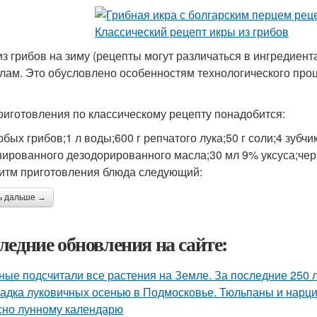
из грибов на зиму (рецепты могут различаться в ингредиент
лам. Это обусловлено особенностям технологического проц
риготовления по классическому рецепту понадобится:
юбых грибов;1 л воды;600 г репчатого лука;50 г соли;4 зубчик
ированного дезодорированного масла;30 мл 9% уксуса;черн
итм приготовления блюда следующий:
ь дальше →
ледние обновления на сайте:
ные подсчитали все растения на Земле. За последние 250 
адка луковичных осенью в Подмосковье. Тюльпаны и нарцис
сно лунному календарю