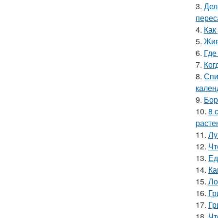
3.
Дел
перес
4.
Как
5.
Жив
6.
Где
7.
Ког
8.
Спи
кален
9.
Бор
10.
8 
расте
11.
Лу
12.
Чт
13.
Ед
14.
Ка
15.
Ло
16.
Гр
17.
Гр
18.
Чт