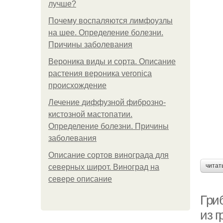
лучше?
Почему воспаляются лимфоузлы
на шее. Определение болезни.
Причины заболевания
Вероника виды и сорта. Описание
растения вероника veronica
происхождение
Лечение диффузной фиброзно-
кистозной мастопатии.
Определение болезни. Причины
заболевания
Описание сортов винограда для
читат
северных широт. Виноград на
севере описание
Гри
из г