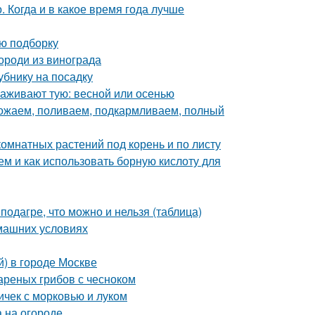
 Когда и в какое время года лучше
ую подборку
ороди из винограда
убнику на посадку
саживают тую: весной или осенью
ножаем, поливаем, подкармливаем, полный
омнатных растений под корень и по листу
ем и как использовать борную кислоту для
подагре, что можно и нельзя (таблица)
омашних условиях
й) в городе Москве
вареных грибов с чесноком
ичек с морковью и луком
 на огороде