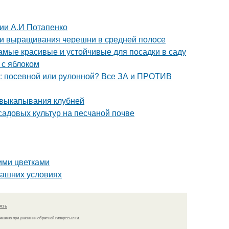
ции А.И Потапенко
ти выращивания черешни в средней полосе
самые красивые и устойчивые для посадки в саду
 с яблоком
ь: посевной или рулонной? Все ЗА и ПРОТИВ
 выкапывания клубней
садовых культур на песчаной почве
ними цветками
машних условиях
язь
решено при указании обратной гиперссылки.