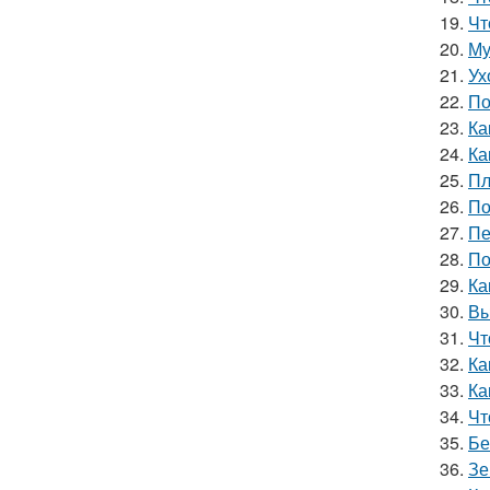
19.
Чт
20.
Му
21.
Ух
22.
По
23.
Ка
24.
Ка
25.
Пл
26.
По
27.
Пе
28.
По
29.
Ка
30.
Вы
31.
Чт
32.
Ка
33.
Ка
34.
Чт
35.
Бе
36.
Зе