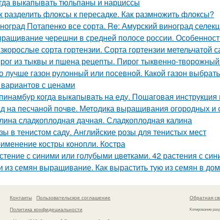
гда выкапывать тюльпаны и нарциссы
к разделить флоксы к пересадке. Как размножить флоксы?
ноград Потапенко все сорта. Re: Амурский виноград селек
ращивание черешни в средней полосе россии. Особеннос
зкорослые сорта гортензии. Сорта гортензии метельчатой 
рог из тыквы и пшена рецепты. Пирог тыквенно-творожный
о лучше газон рулонный или посевной. Какой газон выбрат
 вариантов с ценами
пинамбур когда выкапывать на еду. Пошаговая инструкция
д на песчаной почве. Методика выращивания огородных и 
лина сладкоплодная дачная. Сладкоплодная калина
зы в тенистом саду. Английские розы для тенистых мест
именение костры конопли. Костра
стение с синими или голубыми цветками. 42 растения с си
и из семян выращивание. Как вырастить тую из семян в до
Контакты
Пользовательское соглашение
Обратная св
Политика конфидециальности
Копирование раз