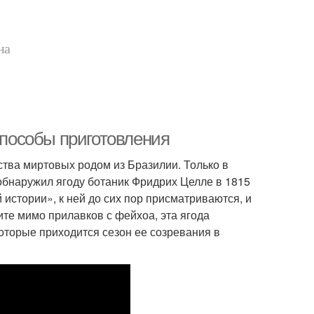
на
 способы приготовления
ства миртовых родом из Бразилии. Только в
 обнаружил ягоду ботаник Фридрих Целле в 1815
 истории», к ней до сих пор присматриваются, и
ите мимо прилавков с фейхоа, эта ягода
которые приходится сезон ее созревания в