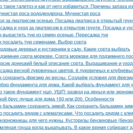
о такое галитоз и как от него избавиться. Причины запаха из
чнистая роса рододендрона. Мучнистая роса
од за лиатрисом осенью. Посадка лиатриса в открытый гру
садка и уход за лиатрисом в открытом грунте. Посадка и ух
к вырастить тую из семян осенью. Пересадка туи
к посадить тую семенами. Выбор сорта
одовые деревья и кустарники в саду. Какие сорта выбрать
дзимние сорта моркови. Сорта моркови для подзимнего по
рсик донецкий белый описание сорта. Выращивание и уход
садка весной луковичных цветов. 6 луковичных и клубневы
к сохранить фрезию до весны. Создаём условия для фрези
бор фундамента для дома. Какой выбрать фундамент для ч
о такое фундамент ушп. УШП: развод на деньги или эконом
кой брус лучше для дома 150 или 200. Особенности
к бальзамин сохранить зимой. Как сохранить бальзамин зим
о посадить рядом с клематисами. Что посадить рядом с кл
нзоножницы для чего нужны. Кусторезы бензиновые (бензо
мляная груша когда выкапывать. В какое время собирают д