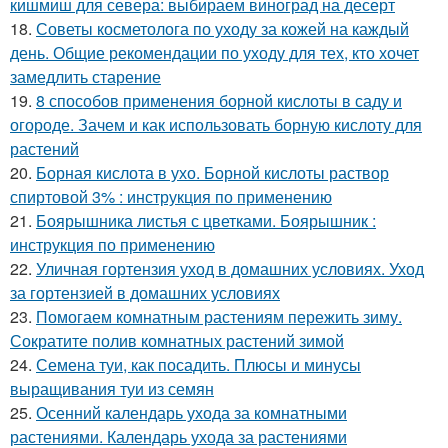
кишмиш для севера: выбираем виноград на десерт
18.
Советы косметолога по уходу за кожей на каждый
день. Общие рекомендации по уходу для тех, кто хочет
замедлить старение
19.
8 способов применения борной кислоты в саду и
огороде. Зачем и как использовать борную кислоту для
растений
20.
Борная кислота в ухо. Борной кислоты раствор
спиртовой 3% : инструкция по применению
21.
Боярышника листья с цветками. Боярышник :
инструкция по применению
22.
Уличная гортензия уход в домашних условиях. Уход
за гортензией в домашних условиях
23.
Помогаем комнатным растениям пережить зиму.
Сократите полив комнатных растений зимой
24.
Семена туи, как посадить. Плюсы и минусы
выращивания туи из семян
25.
Осенний календарь ухода за комнатными
растениями. Календарь ухода за растениями