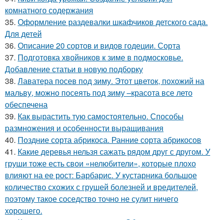
комнатного содержания
35.
Оформление раздевалки шкафчиков детского сада.
Для детей
36.
Описание 20 сортов и видов годеции. Сорта
37.
Подготовка хвойников к зиме в подмосковье.
Добавление статьи в новую подборку
38.
Лаватера посев под зиму. Этот цветок, похожий на
мальву, можно посеять под зиму –красота все лето
обеспечена
39.
Как вырастить тую самостоятельно. Способы
размножения и особенности выращивания
40.
Поздние сорта абрикоса. Ранние сорта абрикосов
41.
Какие деревья нельзя сажать рядом друг с другом. У
груши тоже есть свои «нелюбители», которые плохо
влияют на ее рост: Барбарис. У кустарника большое
количество схожих с грушей болезней и вредителей,
поэтому такое соседство точно не сулит ничего
хорошего.