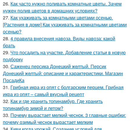
26.
Как часто нужно поливать комнатные цветы. Зачем
нужен полив цветов в домашних условиях?
27.
Как ухаживать за комнатными цветами осенью.
[Растения в доме] Как ухаживать за комнатными цветами
осенью?
28.
4 правила внесения навоза. Виды навоза: какой
брать
29.
Что посадить на участке. Добавление статьи в новую
подборку
30.
Саженец персика Донецкий желтый. Персик
Донецкий желтый: описание и характеристики. Магазин
ПосадиКа
31.
Грибная икра из опят с болгарским перцем. Грибная
икра из опят – самый вкусный рецепт
32.
Как и где хранить топинамбур. Где хранить
топинамбур зимой и летом?
33.
Почему вырастает мелкий чеснок. 3 главные ошибки:
почему озимый чеснок вырастает мелким
34.
Киви когда урожай. Создание условий для