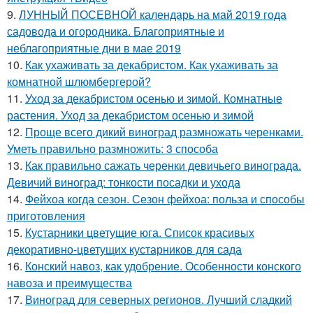
9.
ЛУННЫЙ ПОСЕВНОЙ календарь на май 2019 года
садовода и огородника. Благоприятные и
неблагоприятные дни в мае 2019
10.
Как ухаживать за декабристом. Как ухаживать за
комнатной шлюмбергерой?
11.
Уход за декабристом осенью и зимой. Комнатные
растения. Уход за декабристом осенью и зимой
12.
Проще всего дикий виноград размножать черенками.
Уметь правильно размножить: 3 способа
13.
Как правильно сажать черенки девичьего винограда.
Девичий виноград: тонкости посадки и ухода
14.
Фейхоа когда сезон. Сезон фейхоа: польза и способы
приготовления
15.
Кустарники цветущие юга. Список красивых
декоративно-цветущих кустарников для сада
16.
Конский навоз, как удобрение. Особенности конского
навоза и преимущества
17.
Виноград для северных регионов. Лучший сладкий