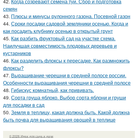
42.
Когда созревают семена туи. Сбор и подготовка
семян
43.
Плюсы и минусы рулонного газона. Посевной газон
44.
Сроки посадки садовой земляники осенью. Когда и
как посадить клубнику осенью в открытый грунт
45.
Как разбить фруктовый сад на участке схема.
Наилучшая совместимость плодовых деревьев и
кустарников
46.
Как разделить флоксы к пересадке. Как размножить
флоксы?
47.
Выращивание черешни в средней полосе россии.
Особенности выращивания черешни в средней полосе
48.
Гибискус комнатный, как прививать.
49.
Сорта груша яблоко. Выбор сорта яблони и груши
для посадки в сад
50.
Земля в теплицу, какая должна быть. Какой должна
быть почва для выращивания овощей в теплице
© 2026 Идеи для сада и дачи