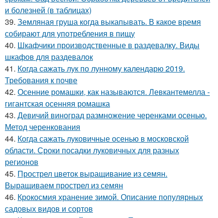
и болезней (в таблицах)
39.
Земляная груша когда выкапывать. В какое время
собирают для употребления в пищу
40.
Шкафчики производственные в раздевалку. Виды
шкафов для раздевалок
41.
Когда сажать лук по лунному календарю 2019.
Требования к почве
42.
Осенние ромашки, как называются. Левкантемелла -
гигантская осенняя ромашка
43.
Девичий виноград размножение черенками осенью.
Метод черенкования
44.
Когда сажать луковичные осенью в московской
области. Сроки посадки луковичных для разных
регионов
45.
Прострел цветок выращивание из семян.
Выращиваем прострел из семян
46.
Крокосмия хранение зимой. Описание популярных
садовых видов и сортов