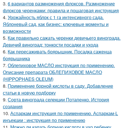
3.
6 вариантов размножения флоксов. Размножение
флоксов черенками: правила и пошаговая инструкция
4.
Урожайность яблок с 1 га интенсивного сада.
Яблоневый сад, как бизнес: ключевые моменты и
возможности
5.
Как правильно сажать черенки девичьего винограда.
Девичий виноград: тонкости посадки и ухода
6.
Как пересаживать боярышник. Посадка саженца
боярышника
7.
Облепиховое МАСЛО инструкция по применению.
Описание препарата ОБЛЕПИХОВОЕ МАСЛО
(HIPPOPHAES OLEUM)
8.
Применение борной кислоты в саду. Добавление
статьи в новую подборку
9.
Сорта винограда селекции Потапенко. История
создания
10.
Аспаркам инструкция по применению. Аспаркам-L
инъекции : инструкция по применению
11.
Можно ли капать борную кислоту в ухо ребенку.