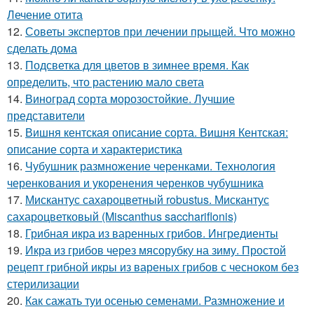
Лечение отита
12.
Советы экспертов при лечении прыщей. Что можно
сделать дома
13.
Подсветка для цветов в зимнее время. Как
определить, что растению мало света
14.
Виноград сорта морозостойкие. Лучшие
представители
15.
Вишня кентская описание сорта. Вишня Кентская:
описание сорта и характеристика
16.
Чубушник размножение черенками. Технология
черенкования и укоренения черенков чубушника
17.
Мискантус сахароцветный robustus. Мискантус
сахароцветковый (Miscanthus sacchariflonis)
18.
Грибная икра из варенных грибов. Ингредиенты
19.
Икра из грибов через мясорубку на зиму. Простой
рецепт грибной икры из вареных грибов с чесноком без
стерилизации
20.
Как сажать туи осенью семенами. Размножение и