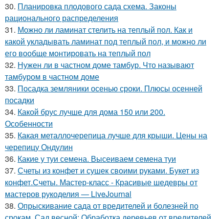
30.
Планировка плодового сада схема. Законы
рационального распределения
31.
Можно ли ламинат стелить на теплый пол. Как и
какой укладывать ламинат под теплый пол, и можно ли
его вообще монтировать на теплый пол
32.
Нужен ли в частном доме тамбур. Что называют
тамбуром в частном доме
33.
Посадка земляники осенью сроки. Плюсы осенней
посадки
34.
Какой брус лучше для дома 150 или 200.
Особенности
35.
Какая металлочерепица лучше для крыши. Цены на
черепицу Ондулин
36.
Какие у туи семена. Высеиваем семена туи
37.
Счеты из конфет и сушек своими руками. Букет из
конфет.Счеты. Мастер-класс - Красивые шедевры от
мастеров рукоделия — LiveJournal
38.
Опрыскивание сада от вредителей и болезней по
срокам. Сад весной: Обработка деревьев от вредителей