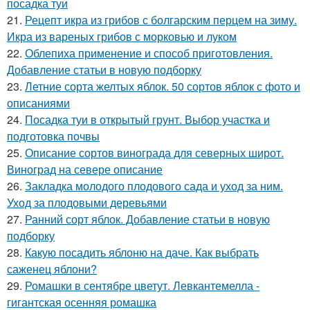
посадка туи
21.
Рецепт икра из грибов с болгарским перцем на зиму.
Икра из вареных грибов с морковью и луком
22.
Облепиха применение и способ приготовления.
Добавление статьи в новую подборку
23.
Летние сорта желтых яблок. 50 сортов яблок с фото и
описаниями
24.
Посадка туи в открытый грунт. Выбор участка и
подготовка почвы
25.
Описание сортов винограда для северных широт.
Виноград на севере описание
26.
Закладка молодого плодового сада и уход за ним.
Уход за плодовыми деревьями
27.
Ранний сорт яблок. Добавление статьи в новую
подборку
28.
Какую посадить яблоню на даче. Как выбрать
саженец яблони?
29.
Ромашки в сентябре цветут. Левкантемелла -
гигантская осенняя ромашка