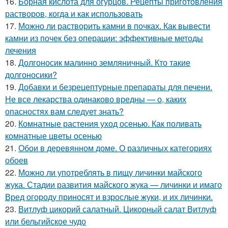
16.
Борная кислота для огурцов. Рецепты приготовления
растворов, когда и как использовать
17.
Можно ли растворить камни в почках. Как вывести
камни из почек без операции: эффективные методы
лечения
18.
Долгоносик малинно земляничный. Кто такие
долгоносики?
19.
Добавки и безрецептурные препараты для печени.
Не все лекарства одинаково вредны — о, каких
опасностях вам следует знать?
20.
Комнатные растения уход осенью. Как поливать
комнатные цветы осенью
21.
Обои в деревянном доме. О различных категориях
обоев
22.
Можно ли употреблять в пищу личинки майского
жука. Стадии развития майского жука — личинки и имаго
Вред огороду приносят и взрослые жуки, и их личинки.
23.
Витлуф цикорий салатный. Цикорный салат Витлуф
или бельгийское чудо