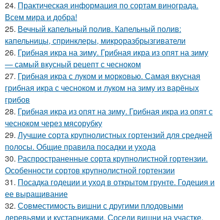
24.
Практическая информация по сортам винограда.
Всем мира и добра!
25.
Вечный капельный полив. Капельный полив:
капельницы, спринклеры, микроразбрызгиватели
26.
Грибная икра на зиму. Грибная икра из опят на зиму
— самый вкусный рецепт с чесноком
27.
Грибная икра с луком и морковью. Самая вкусная
грибная икра с чесноком и луком на зиму из варёных
грибов
28.
Грибная икра из опят на зиму. Грибная икра из опят с
чесноком через мясорубку
29.
Лучшие сорта крупнолистных гортензий для средней
полосы. Общие правила посадки и ухода
30.
Распространенные сорта крупнолистной гортензии.
Особенности сортов крупнолистной гортензии
31.
Посадка годеции и уход в открытом грунте. Годеция и
ее выращивание
32.
Совместимость вишни с другими плодовыми
деревьями и кустарниками. Соседи вишни на участке,