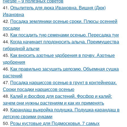
гнезде – 9 полезных советов
41.
Опылитель для дюка Ивановна. Вишня (Дюк)
Ивановна
42.
Посадка земляники осенью сроки. Плюсы осенней
посадки
43.
Как посадить тую семенами осенью. Пересадка туи
44.
Когда начинает плодоносить алыча. Преимущества
гибридной алычи
45.
Как вносить азотные удобрения в почву. Азотные
удобрения
46.
Как правильно засушить целозию. Объемная сушка
растений
47.
Посадка нарциссов осенью в грунт в контейнерах.
Сроки посадки нарциссов осенью
48.
Калий и фосфор для растений. Фосфор и калий:
зачем они нужны растениям и как их применять
49.
Карандаш выкройка подушка. Подушка-карандаш в
детскую своими руками
50.
Розы кустовые для Подмосковья. 7 самых