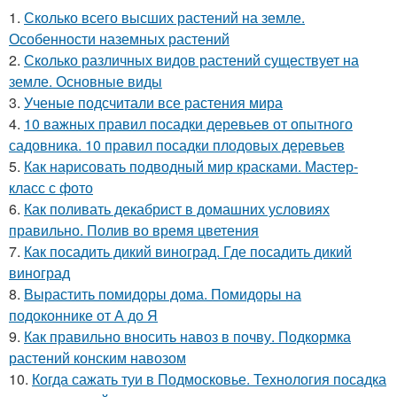
1.
Сколько всего высших растений на земле.
Особенности наземных растений
2.
Сколько различных видов растений существует на
земле. Основные виды
3.
Ученые подсчитали все растения мира
4.
10 важных правил посадки деревьев от опытного
садовника. 10 правил посадки плодовых деревьев
5.
Как нарисовать подводный мир красками. Мастер-
класс с фото
6.
Как поливать декабрист в домашних условиях
правильно. Полив во время цветения
7.
Как посадить дикий виноград. Где посадить дикий
виноград
8.
Вырастить помидоры дома. Помидоры на
подоконнике от А до Я
9.
Как правильно вносить навоз в почву. Подкормка
растений конским навозом
10.
Когда сажать туи в Подмосковье. Технология посадка