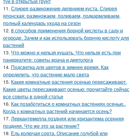
туи в открытый грунт
11.
Спирея размножение делением куста. Спирея
японская: размножаем, поливаем, подкармливаем,
полный календарь ухода на сезон
12.
8 способов применения борной кислоты в саду и
огороде. Зачем и как использовать борную кислоту для
растений
13.
Что можно и нельзя кушать. Что нельзя есть при
панкреатите: советы врача и диетолога
14.
Подсветка для цветов в зимнее время. Как
определить, что растению мало света
15.
Какие комнатные растения осенью пересаживают.
Какие цветы пересаживают осенью: прочитайте сейчас
все советы в одной статье
16.
Как позаботиться о комнатных растениях осенью..
Когда у комнатных растений начинается осень?
17.
Левкантемелла поздняя или хризантема осенняя
поздняя. Что же это за растение?
18.
Ель колючая сорта. Описание голубой ели