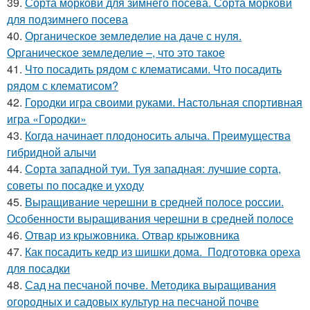
39.
Сорта моркови для зимнего посева. Сорта моркови
для подзимнего посева
40.
Органическое земледелие на даче с нуля.
Органическое земледелие –, что это такое
41.
Что посадить рядом с клематисами. Что посадить
рядом с клематисом?
42.
Городки игра своими руками. Настольная спортивная
игра «Городки»
43.
Когда начинает плодоносить алыча. Преимущества
гибридной алычи
44.
Сорта западной туи. Туя западная: лучшие сорта,
советы по посадке и уходу
45.
Выращивание черешни в средней полосе россии.
Особенности выращивания черешни в средней полосе
46.
Отвар из крыжовника. Отвар крыжовника
47.
Как посадить кедр из шишки дома. Подготовка ореха
для посадки
48.
Сад на песчаной почве. Методика выращивания
огородных и садовых культур на песчаной почве