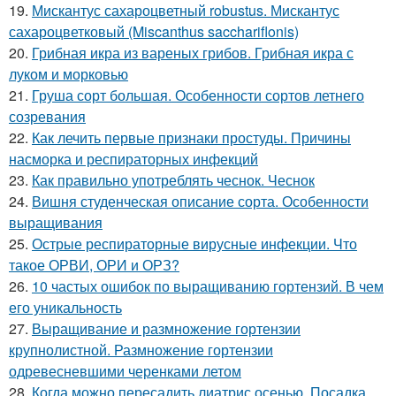
19.
Мискантус сахароцветный robustus. Мискантус
сахароцветковый (Miscanthus sacchariflonis)
20.
Грибная икра из вареных грибов. Грибная икра с
луком и морковью
21.
Груша сорт большая. Особенности сортов летнего
созревания
22.
Как лечить первые признаки простуды. Причины
насморка и респираторных инфекций
23.
Как правильно употреблять чеснок. Чеснок
24.
Вишня студенческая описание сорта. Особенности
выращивания
25.
Острые респираторные вирусные инфекции. Что
такое ОРВИ, ОРИ и ОРЗ?
26.
10 частых ошибок по выращиванию гортензий. В чем
его уникальность
27.
Выращивание и размножение гортензии
крупнолистной. Размножение гортензии
одревесневшими черенками летом
28.
Когда можно пересадить лиатрис осенью. Посадка