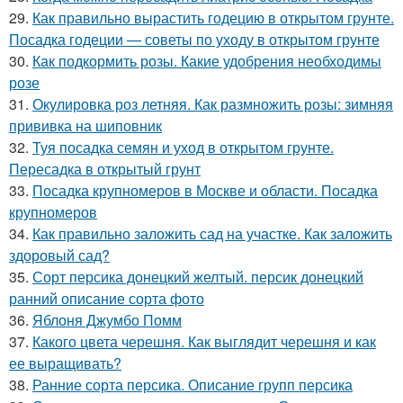
29.
Как правильно вырастить годецию в открытом грунте.
Посадка годеции — советы по уходу в открытом грунте
30.
Как подкормить розы. Какие удобрения необходимы
розе
31.
Окулировка роз летняя. Как размножить розы: зимняя
прививка на шиповник
32.
Туя посадка семян и уход в открытом грунте.
Пересадка в открытый грунт
33.
Посадка крупномеров в Москве и области. Посадка
крупномеров
34.
Как правильно заложить сад на участке. Как заложить
здоровый сад?
35.
Сорт персика донецкий желтый. персик донецкий
ранний описание сорта фото
36.
Яблоня Джумбо Помм
37.
Какого цвета черешня. Как выглядит черешня и как
ее выращивать?
38.
Ранние сорта персика. Описание групп персика