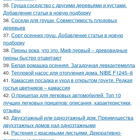
35.
Груша соседство с другими деревьями и кустами.
Добавление статьи в новую подборку
36.
Соседи для груши. Совместимость плодовых
деревьев
37.
Сорт осенних груш. Добавление статьи в новую
подборку
38.
Пионы рока, что это. Миф первый – древовидные
пионы быстро отцветают
39.
Белая ромашка осенняя. Загадочная левкантемелла
40.
Тепловой насос для отопления дома. NIBE F1245–8
41.
Камассия посадка и уход в открытом грунте. Редкая
гостья цветников – камассия
42.
О прицепах для легковых автомобилей. Топ 10
лучших легковых прицепов: описания, характеристики,
отзывы
43.
Двухэтажный или одноэтажный дом. Преимущества
двухэтажных домов над одноэтажными
44.
Растения с красивыми листьями. Декоративно-