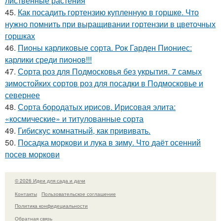
лиственные растения
45.
Как посадить гортензию купленную в горшке. Что
нужно помнить при выращивании гортензии в цветочных
горшках
46.
Пионы карликовые сорта. Рок Гарден Пиониес:
карлики среди пионов!!!
47.
Сорта роз для Подмосковья без укрытия. 7 самых
зимостойких сортов роз для посадки в Подмосковье и
севернее
48.
Сорта бородатых ирисов. Ирисовая элита:
«космические» и титулованные сорта
49.
Гибискус комнатный, как прививать.
50.
Посадка моркови и лука в зиму. Что даёт осенний
посев моркови
© 2026 Идеи для сада и дачи
Контакты
Пользовательское соглашение
Политика конфидециальности
Обратная связь