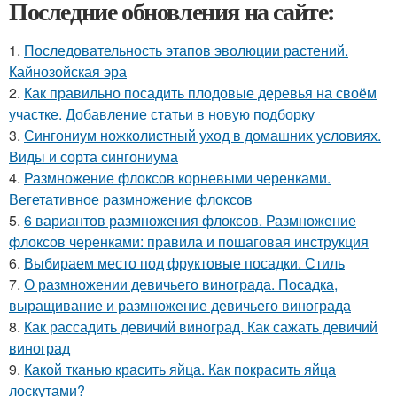
Последние обновления на сайте:
1.
Последовательность этапов эволюции растений.
Кайнозойская эра
2.
Как правильно посадить плодовые деревья на своём
участке. Добавление статьи в новую подборку
3.
Сингониум ножколистный уход в домашних условиях.
Виды и сорта сингониума
4.
Размножение флоксов корневыми черенками.
Вегетативное размножение флоксов
5.
6 вариантов размножения флоксов. Размножение
флоксов черенками: правила и пошаговая инструкция
6.
Выбираем место под фруктовые посадки. Стиль
7.
О размножении девичьего винограда. Посадка,
выращивание и размножение девичьего винограда
8.
Как рассадить девичий виноград. Как сажать девичий
виноград
9.
Какой тканью красить яйца. Как покрасить яйца
лоскутами?