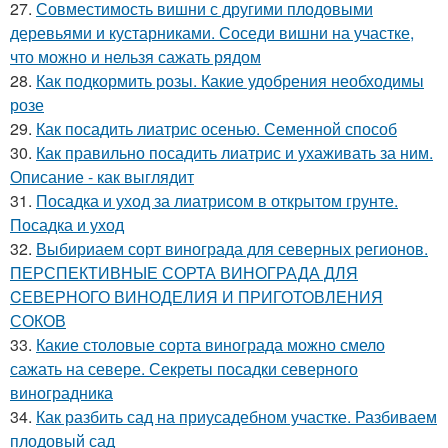
27.
Совместимость вишни с другими плодовыми
деревьями и кустарниками. Соседи вишни на участке,
что можно и нельзя сажать рядом
28.
Как подкормить розы. Какие удобрения необходимы
розе
29.
Как посадить лиатрис осенью. Семенной способ
30.
Как правильно посадить лиатрис и ухаживать за ним.
Описание - как выглядит
31.
Посадка и уход за лиатрисом в открытом грунте.
Посадка и уход
32.
Выбириаем сорт винограда для северных регионов.
ПЕРСПЕКТИВНЫЕ СОРТА ВИНОГРАДА ДЛЯ
CЕВЕРНОГО ВИНОДЕЛИЯ И ПРИГОТОВЛЕНИЯ
СОКОВ
33.
Какие столовые сорта винограда можно смело
сажать на севере. Секреты посадки северного
виноградника
34.
Как разбить сад на приусадебном участке. Разбиваем
плодовый сад