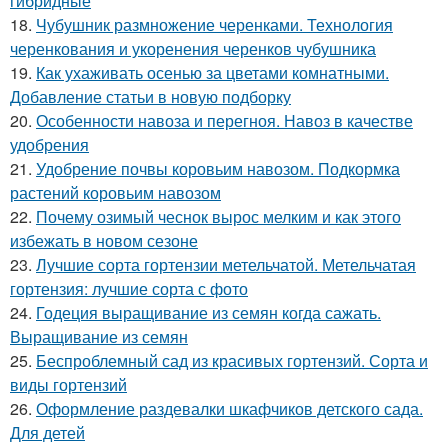
гибридные
18.
Чубушник размножение черенками. Технология
черенкования и укоренения черенков чубушника
19.
Как ухаживать осенью за цветами комнатными.
Добавление статьи в новую подборку
20.
Особенности навоза и перегноя. Навоз в качестве
удобрения
21.
Удобрение почвы коровьим навозом. Подкормка
растений коровьим навозом
22.
Почему озимый чеснок вырос мелким и как этого
избежать в новом сезоне
23.
Лучшие сорта гортензии метельчатой. Метельчатая
гортензия: лучшие сорта с фото
24.
Годеция выращивание из семян когда сажать.
Выращивание из семян
25.
Беспроблемный сад из красивых гортензий. Сорта и
виды гортензий
26.
Оформление раздевалки шкафчиков детского сада.
Для детей