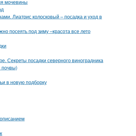
ия мочевины
од
ами. Лиатрис колосковый – посадка и уход в
жно посеять под зиму –красота все лето
дки
ре. Секреты посадки северного виноградника
в почвы)
тьи в новую подборку
с описанием
к