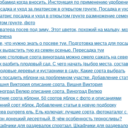
рбамид когда вносить. Инструкция по применению удобрен
садка и уход за лиатрисом в открытом грунте. Посадка и ух
атрис посадка и уход в открытом грунте размножение семен
том грунте, фото
ватера посев под зиму. Этот цветок, похожий на мальву, мо
ечена
е, что нужно знать о посеве туи. Подготовка места для поса
к вырастить тую из семян осенью. Пересадка туи
кие столовые сорта винограда можно смело сажать на севе
к разбить плодовый сад. С чего начать (выбор места, соста
одовые деревья и кустарники в саду. Какие сорта выбрать
к посадить яблони на проблемном участке. Добавление ста
шня Виктория описание сорта. Вишня Виктория
ноград Велюр описание сорта. Виноград Велюр
тние сорта яблони. 50 сортов яблок с фото и описаниями
нний сорт яблок. Добавление статьи в новую подборку
cea pungens ель. Ель колючая: лучшие сорта, фотокаталог 
рн донецкий десертный. В чём особенность терносливы?
афчики для раздевалок спортзал. Шкафчики для раздевало