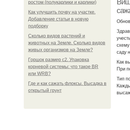
Виш
ростом (полукарлики и карлики)
саж
Как улучшить почву на участке.
Добавление статьи в новую
Обно
подборку
Здрав
Сколько видов растений и
учест
животных на Земле. Сколько видов
схему
живых организмов на Земле?
саду 
Горшок размер с2. Упаковка
Как в
корневой системы: что такое BR
При п
или WRB?
Тип п
Где и как сажать флоксы. Высадка в
Кажды
открытый грунт
высаж