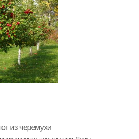
пот из черемухи
периментировать с его составом. Ягоды