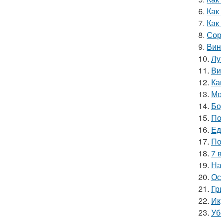
6.
Как
7.
Как
8.
Сор
9.
Вин
10.
Лу
11.
Ви
12.
Ка
13.
Мо
14.
Бо
15.
По
16.
Ед
17.
По
18.
7 
19.
На
20.
Ос
21.
Гр
22.
Ик
23.
Уб