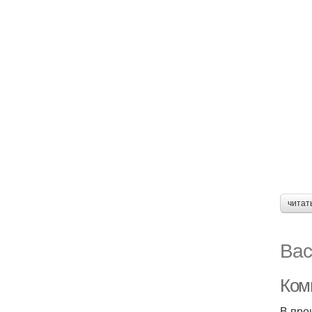
читат
Вас
Комп
В про