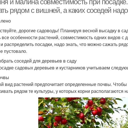
ня и малина совместимость при посадке.
ать рядом с вишней, а каких соседей над
влено
ствуйте, дорогие садоводы! Планируя весной высадку в са
ь все особенности растений, совместимость одних видов с 
 и распределить посадки, надо знать, что можно сажать ряд
не пустовало.
ыбрать соседей для деревьев в саду
осадке садовых деревьев и кустарников учитываем следую
очвы
й вид растений предпочитает определенные почвы. Чтобы 
ивать рядом те культуры, у которых корни располагаются н