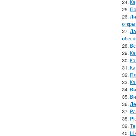
24.
Ка
25.
По
26.
Ли
откры
27.
Ла
обесп
28.
Вс
29.
Ка
30.
Ка
31.
Ка
32.
Пл
33.
Ка
34.
Ви
35.
Ви
36.
Ле
37.
Ра
38.
Pi
39.
Те
40.
Шк