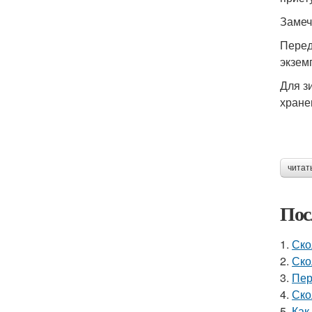
Замеч
Перед
экзем
Для з
хране
читат
Пос
1.
Ско
2.
Ско
3.
Пер
4.
Ско
5.
Как