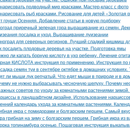
 нарисовать подводный мир красками. Мастер-класс с фото
 нарисовать рыб красками. Рисование для детей «Золотая р
т груши Осенняя. Добавление статьи в новую подборку
оград приречный зеленая гора выращивание из семян. Дек
изеания посадка и уход. Выращивание луизеании
ноград для северных регионов. Лучший сладкий кишмиш дл
к посадить плодовые деревья на участке. Подготовка ямы
жно ли капать борную кислоту в ухо ребенку. Лечение отит
рная КИСЛОТА инструкция по применению. Инструкция п
садка семян туи в сентябре октябре в домашних условиях. 
ят ли мыши лук репчатый. Что едят мыши в природе и в д
чему не нужно выбрасывать чесночную шелуху. Почему нео
важных советов по уходу за комнатными растениями зимой
рциссы в ландшафтном дизайне. Использование нарциссов
енний календарь ухода за комнатными растениями. Календ
ибная икра с помидорами и болгарским перцем. Самый вку
ра грибная на зиму с болгарским перцем. Грибная икра из
орка топинамбура осенью. Пошаговая инструкция выкапыв