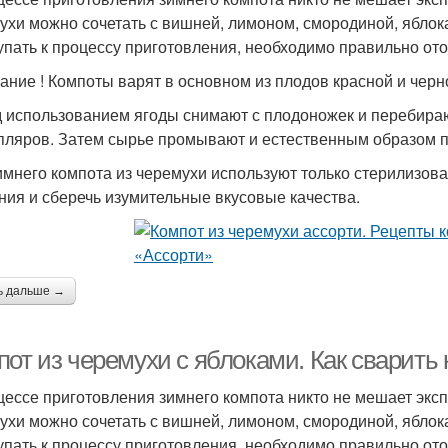
ухи можно сочетать с вишней, лимоном, смородиной, яблок
упать к процессу приготовления, необходимо правильно от
ание ! Компоты варят в основном из плодов красной и черн
 использованием ягоды снимают с плодоножек и перебираю
пляров. Затем сырье промывают и естественным образом п
имнего компота из черемухи используют только стерилизова
ния и сберечь изумительные вкусовые качества.
ь дальше →
пот из черемухи с яблоками. Как сварить
цессе приготовления зимнего компота никто не мешает экс
ухи можно сочетать с вишней, лимоном, смородиной, яблок
упать к процессу приготовления, необходимо правильно от