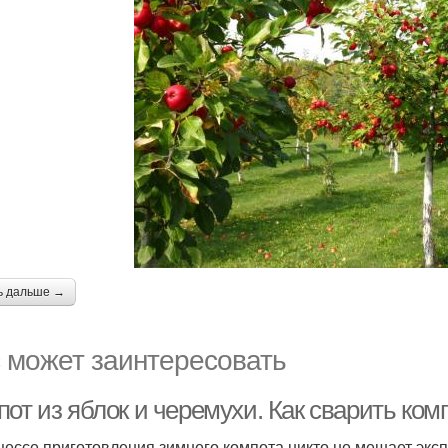
ь дальше →
 может заинтересовать
от из яблок и черемухи. Как сварить ком
цессе приготовления зимнего компота никто не мешает экс