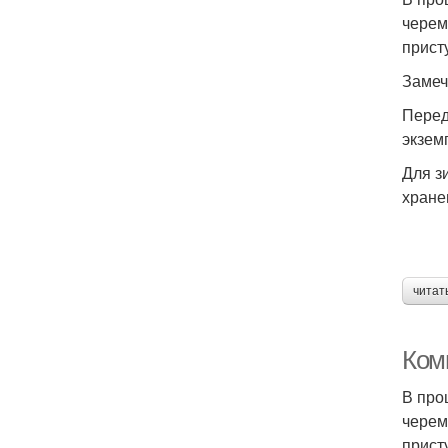
черем
прист
Замеч
Перед
экзем
Для з
хране
читат
Ком
В про
черем
прист