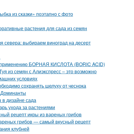
ыбка из сказки» поэтапно с фото
оративные растения для сада из семян
я севера: выбираем виноград на десерт
а
о применению БОРНАЯ КИСЛОТА (BORIC ACID)
Туя из семян с Алиэкспресс – это возможно
омашних условиях
бходимо сохранять шелуху от чеснока
. Доминанты
 в дизайне сада
арь ухода за растениями
сный рецепт икры из вареных грибов
 вареных грибов — самый вкусный рецепт
ания клубней