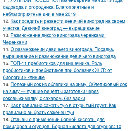
садовода и огородника. Благоприятные и
неблагоприятные дни в мае 2019
12.
Как посадить и развести девичий виноград на своем
участке. Девичий виноград — выращивание
13.
Размножение дикого винограда черенками.
Черенками
14.
О размножении девичьего винограда. Посадка,
выращивание и размножение девичьего винограда
15.
ТОП-11 пребиотиков для кишечника. Роль
пробиотиков и пребиотиков при болезнях ЖКТ: от
биологии к клинике
16.
Полезный сок из облепихи на зиму. Облепиховый сок
на зиму — лучшие рецепты заготовки через
соковыжималку, с сахаром, без варки
17.
Как правильно сажать тую в открытый грунт. Как
правильно выбрать саженец туи
18.
Отзывы о применении борной кислоты для
помидоров и огурцов. Борная кислота для огурцов: 10