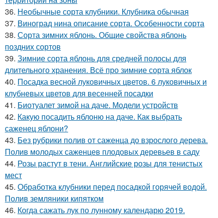
36.
Необычные сорта клубники. Клубника обычная
37.
Виноград нина описание сорта. Особенности сорта
38.
Сорта зимних яблонь. Общие свойства яблонь
поздних сортов
39.
Зимние сорта яблонь для средней полосы для
длительного хранения. Всё про зимние сорта яблок
40.
Посадка весной луковичных цветов. 6 луковичных и
клубневых цветов для весенней посадки
41.
Биотуалет зимой на даче. Модели устройств
42.
Какую посадить яблоню на даче. Как выбрать
саженец яблони?
43.
Без рубрики полив от саженца до взрослого дерева.
Полив молодых саженцев плодовых деревьев в саду
44.
Розы растут в тени. Английские розы для тенистых
мест
45.
Обработка клубники перед посадкой горячей водой.
Полив земляники кипятком
46.
Когда сажать лук по лунному календарю 2019.