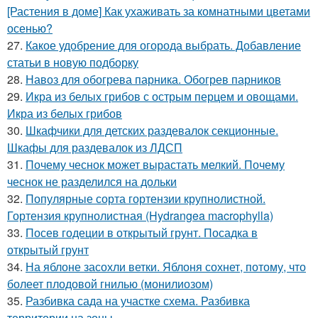
[Растения в доме] Как ухаживать за комнатными цветами
осенью?
27.
Какое удобрение для огорода выбрать. Добавление
статьи в новую подборку
28.
Навоз для обогрева парника. Обогрев парников
29.
Икра из белых грибов с острым перцем и овощами.
Икра из белых грибов
30.
Шкафчики для детских раздевалок секционные.
Шкафы для раздевалок из ЛДСП
31.
Почему чеснок может вырастать мелкий. Почему
чеснок не разделился на дольки
32.
Популярные сорта гортензии крупнолистной.
Гортензия крупнолистная (Hydrangea macrophylla)
33.
Посев годеции в открытый грунт. Посадка в
открытый грунт
34.
На яблоне засохли ветки. Яблоня сохнет, потому, что
болеет плодовой гнилью (монилиозом)
35.
Разбивка сада на участке схема. Разбивка
территории на зоны