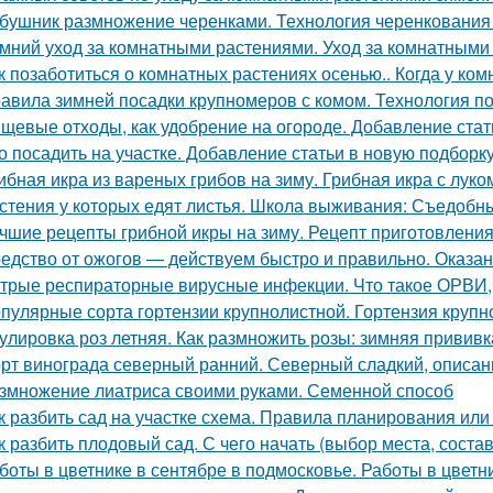
бушник размножение черенками. Технология черенкования 
мний уход за комнатными растениями. Уход за комнатными
к позаботиться о комнатных растениях осенью.. Когда у ко
авила зимней посадки крупномеров с комом. Технология п
щевые отходы, как удобрение на огороде. Добавление стат
о посадить на участке. Добавление статьи в новую подборк
ибная икра из вареных грибов на зиму. Грибная икра с луко
стения у которых едят листья. Школа выживания: Съедобные
чшие рецепты грибной икры на зиму. Рецепт приготовления 
едство от ожогов ― действуем быстро и правильно. Оказа
трые респираторные вирусные инфекции. Что такое ОРВИ
пулярные сорта гортензии крупнолистной. Гортензия крупно
улировка роз летняя. Как размножить розы: зимняя привив
рт винограда северный ранний. Северный сладкий, описан
змножение лиатриса своими руками. Семенной способ
к разбить сад на участке схема. Правила планирования или
к разбить плодовый сад. С чего начать (выбор места, соста
боты в цветнике в сентябре в подмосковье. Работы в цветн