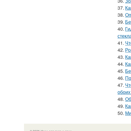
36.
Зо
37.
Ка
38.
Оп
39.
Бе
40.
Ги
стекл
41.
Чт
42.
Ро
43.
Ка
44.
Ка
45.
Бе
46.
По
47.
Чт
обоих
48.
Об
49.
Ка
50.
Ми
© 2026 Идеи для сада и дачи