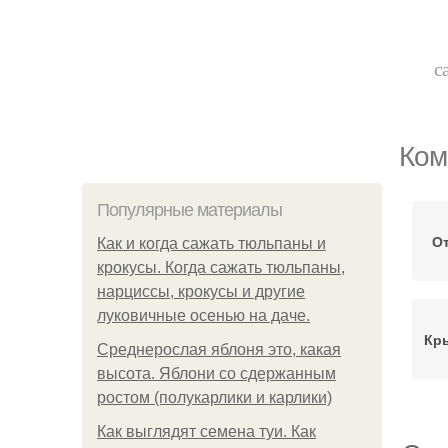
с
Ком
Популярные материалы
От
Как и когда сажать тюльпаны и
крокусы. Когда сажать тюльпаны,
нарциссы, крокусы и другие
луковичные осенью на даче.
Кр
Среднерослая яблоня это, какая
высота. Яблони со сдержанным
ростом (полукарлики и карлики)
Как выглядят семена туи. Как