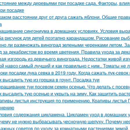
стояние между деревьями при посадке сада. Факторы, вли
при посадке
каком расстоянии друг от друга сажать яблони. Общие прави
а
ащивание сингониума в домашних условиях. Условия выр
а рисунок для детей поэтапно карандашом. Рисование рыбк
но ли размножать виноград зелеными черенками летом. За
д за декабристом во время цветения. Правила ухода за де
ая изгородь из девичьего винограда. Недостатки живой изг
ой навоз самый лучший и как правильно с ним.. Томаты не 
оки посадки лука севка в 2019 году. Когда сажать лук-севок
к высадить тую из горшка в грунт. Посадка туи
ращивание туи посевом семян осенью. Что делать с посе
к высадить тую осенью и укрыть на зиму. Как защитить раст
апивы листья инструкция по применению. Крапивы листья П
енению
ловия содержания цикламена. Цикламен уход в домашних 
чему не нужно выбрасывать чесночную шелуху. Почему нео
важных советов по уходу за комнатными растениями зимой