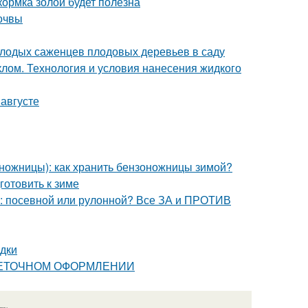
кормка золой будет полезна
почвы
олодых саженцев плодовых деревьев в саду
клом. Технология и условия нанесения жидкого
 августе
ножницы): как хранить бензоножницы зимой?
готовить к зиме
ь: посевной или рулонной? Все ЗА и ПРОТИВ
адки
ЦВЕТОЧНОМ ОФОРМЛЕНИИ
язь