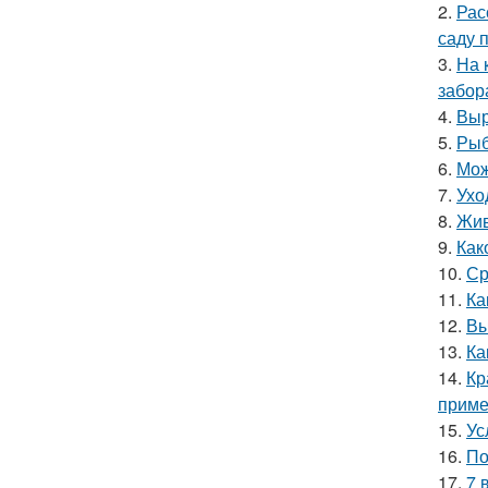
2.
Рас
саду 
3.
На 
забор
4.
Выр
5.
Рыб
6.
Мож
7.
Ухо
8.
Жив
9.
Как
10.
Ср
11.
Ка
12.
Вы
13.
Ка
14.
Кр
прим
15.
Ус
16.
По
17.
7 