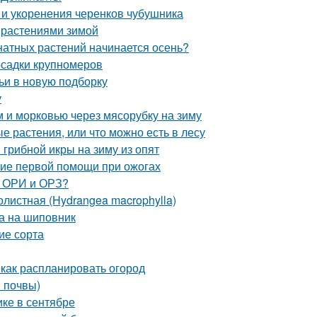
и укоренения черенков чубушника
 растениями зимой
мнатных растений начинается осень?
осадки крупномеров
ьи в новую подборку
у
м и морковью через мясорубку на зиму
 растения, или что можно есть в лесу
грибной икры на зиму из опят
ние первой помощи при ожогах
, ОРИ и ОРЗ?
листная (Hydrangea macrophylla)
ка на шиповник
ие сорта
 как распланировать огород
в почвы)
ике в сентябре