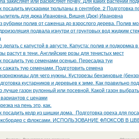
ла закисляет или раскисляет почву. Для каких растений под
к посадить мускарики тюльпаны в сентябре. 2 Подготовка 
ылитель для дюка Ивановна. Вишня (Дюк) Ивановна
з рубрики полив от саженца до взрослого дерева. Полив м
дроизоляция подвала изнутри от грунтовых вод жидким сте
а
о делать с капустой в августе. Капуста: полив и подкормка в
зы растут в тени. Английские розы для тенистых мест
к посадить тую семенами осенью. Пересадка туи
к сажать тую семенами. Подготовить семена
нзоножницы для чего нужны. Кусторезы бензиновые (бензо
дготовка кустарников и деревьев к зиме. Как правильно под
о лучше газон рулонный или посевной. Какой газон выбрат
 вариантов с ценами
резка на пень это, как.
к посадить кедр из шишки дома. Подготовка ореха для пос
ксбордер с флоксами. ИСПОЛЬЗОВАНИЕ ФЛОКСОВ В 
Контакты
Пользовательское соглашение
Обратная св