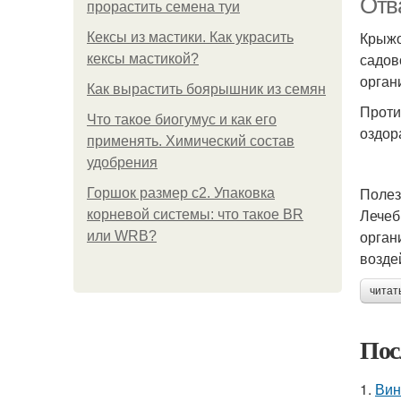
Отв
прорастить семена туи
Крыжо
Кексы из мастики. Как украсить
садов
кексы мастикой?
орган
Как вырастить боярышник из семян
Проти
Что такое биогумус и как его
оздор
применять. Химический состав
удобрения
Полез
Горшок размер с2. Упаковка
Лечеб
корневой системы: что такое BR
орган
или WRB?
возде
читат
Пос
1.
Вин