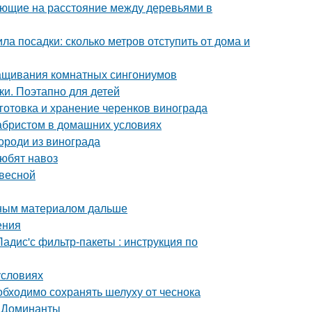
яющие на расстояние между деревьями в
ла посадки: сколько метров отступить от дома и
ащивания комнатных сингониумов
и. Поэтапно для детей
готовка и хранение черенков винограда
кабристом в домашних условиях
ороди из винограда
любят навоз
 весной
вным материалом дальше
ения
адис'с фильтр-пакеты : инструкция по
условиях
бходимо сохранять шелуху от чеснока
. Доминанты