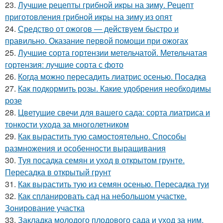
23.
Лучшие рецепты грибной икры на зиму. Рецепт
приготовления грибной икры на зиму из опят
24.
Средство от ожогов ― действуем быстро и
правильно. Оказание первой помощи при ожогах
25.
Лучшие сорта гортензии метельчатой. Метельчатая
гортензия: лучшие сорта с фото
26.
Когда можно пересадить лиатрис осенью. Посадка
27.
Как подкормить розы. Какие удобрения необходимы
розе
28.
Цветущие свечи для вашего сада: сорта лиатриса и
тонкости ухода за многолетником
29.
Как вырастить тую самостоятельно. Способы
размножения и особенности выращивания
30.
Туя посадка семян и уход в открытом грунте.
Пересадка в открытый грунт
31.
Как вырастить тую из семян осенью. Пересадка туи
32.
Как спланировать сад на небольшом участке.
Зонирование участка
33.
Закладка молодого плодового сада и уход за ним.