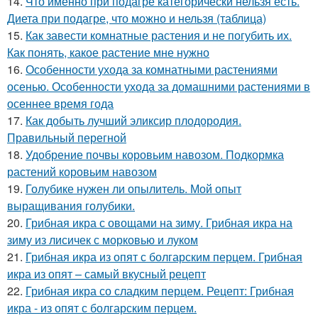
14.
Что именно при подагре категорически нельзя есть.
Диета при подагре, что можно и нельзя (таблица)
15.
Как завести комнатные растения и не погубить их.
Как понять, какое растение мне нужно
16.
Особенности ухода за комнатными растениями
осенью. Особенности ухода за домашними растениями в
осеннее время года
17.
Как добыть лучший эликсир плодородия.
Правильный перегной
18.
Удобрение почвы коровьим навозом. Подкормка
растений коровьим навозом
19.
Голубике нужен ли опылитель. Мой опыт
выращивания голубики.
20.
Грибная икра с овощами на зиму. Грибная икра на
зиму из лисичек с морковью и луком
21.
Грибная икра из опят с болгарским перцем. Грибная
икра из опят – самый вкусный рецепт
22.
Грибная икра со сладким перцем. Рецепт: Грибная
икра - из опят с болгарским перцем.