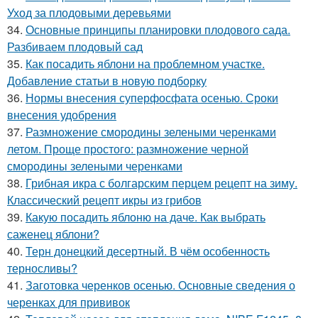
Уход за плодовыми деревьями
34.
Основные принципы планировки плодового сада.
Разбиваем плодовый сад
35.
Как посадить яблони на проблемном участке.
Добавление статьи в новую подборку
36.
Нормы внесения суперфосфата осенью. Сроки
внесения удобрения
37.
Размножение смородины зелеными черенками
летом. Проще простого: размножение черной
смородины зелеными черенками
38.
Грибная икра с болгарским перцем рецепт на зиму.
Классический рецепт икры из грибов
39.
Какую посадить яблоню на даче. Как выбрать
саженец яблони?
40.
Терн донецкий десертный. В чём особенность
терносливы?
41.
Заготовка черенков осенью. Основные сведения о
черенках для прививок