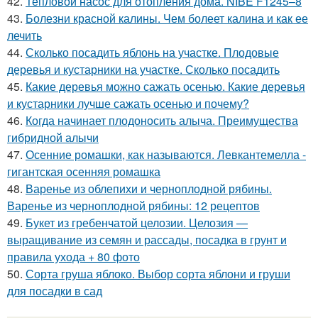
42.
Тепловой насос для отопления дома. NIBE F1245–8
43.
Болезни красной калины. Чем болеет калина и как ее
лечить
44.
Сколько посадить яблонь на участке. Плодовые
деревья и кустарники на участке. Сколько посадить
45.
Какие деревья можно сажать осенью. Какие деревья
и кустарники лучше сажать осенью и почему?
46.
Когда начинает плодоносить алыча. Преимущества
гибридной алычи
47.
Осенние ромашки, как называются. Левкантемелла -
гигантская осенняя ромашка
48.
Варенье из облепихи и черноплодной рябины.
Варенье из черноплодной рябины: 12 рецептов
49.
Букет из гребенчатой целозии. Целозия —
выращивание из семян и рассады, посадка в грунт и
правила ухода + 80 фото
50.
Сорта груша яблоко. Выбор сорта яблони и груши
для посадки в сад