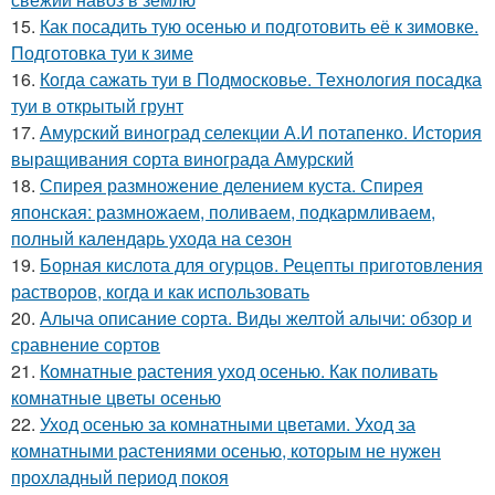
15.
Как посадить тую осенью и подготовить её к зимовке.
Подготовка туи к зиме
16.
Когда сажать туи в Подмосковье. Технология посадка
туи в открытый грунт
17.
Амурский виноград селекции А.И потапенко. История
выращивания сорта винограда Амурский
18.
Спирея размножение делением куста. Спирея
японская: размножаем, поливаем, подкармливаем,
полный календарь ухода на сезон
19.
Борная кислота для огурцов. Рецепты приготовления
растворов, когда и как использовать
20.
Алыча описание сорта. Виды желтой алычи: обзор и
сравнение сортов
21.
Комнатные растения уход осенью. Как поливать
комнатные цветы осенью
22.
Уход осенью за комнатными цветами. Уход за
комнатными растениями осенью, которым не нужен
прохладный период покоя