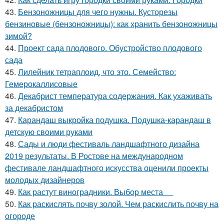
43.
Бензоножницы для чего нужны. Кусторезы
бензиновые (бензоножницы): как хранить бензоножницы
зимой?
44.
Проект сада плодового. Обустройство плодового
сада
45.
Лилейник тетраплоид, что это. Семейство:
Гемерокаллисовые
46.
Декабрист температура содержания. Как ухаживать
за декабристом
47.
Карандаш выкройка подушка. Подушка-карандаш в
детскую своими руками
48.
Сады и люди фестиваль ландшафтного дизайна
2019 результаты. В Ростове на международном
фестивале ландшафтного искусства оценили проекты
молодых дизайнеров
49.
Как растут виноградники. Выбор места
50.
Как раскислять почву золой. Чем раскислить почву на
огороде