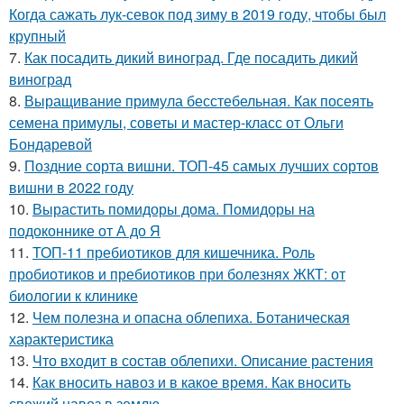
Когда сажать лук-севок под зиму в 2019 году, чтобы был
крупный
7.
Как посадить дикий виноград. Где посадить дикий
виноград
8.
Выращивание примула бесстебельная. Как посеять
семена примулы, советы и мастер-класс от Ольги
Бондаревой
9.
Поздние сорта вишни. ТОП-45 самых лучших сортов
вишни в 2022 году
10.
Вырастить помидоры дома. Помидоры на
подоконнике от А до Я
11.
ТОП-11 пребиотиков для кишечника. Роль
пробиотиков и пребиотиков при болезнях ЖКТ: от
биологии к клинике
12.
Чем полезна и опасна облепиха. Ботаническая
характеристика
13.
Что входит в состав облепихи. Описание растения
14.
Как вносить навоз и в какое время. Как вносить
свежий навоз в землю