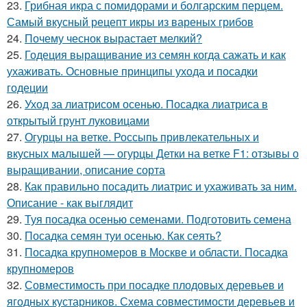
23.
Грибная икра с помидорами и болгарским перцем.
Самый вкусный рецепт икры из вареных грибов
24.
Почему чеснок вырастает мелкий?
25.
Годеция выращивание из семян когда сажать и как
ухаживать. Основные принципы ухода и посадки
годеции
26.
Уход за лиатрисом осенью. Посадка лиатриса в
открытый грунт луковицами
27.
Огурцы на ветке. Россыпь привлекательных и
вкусных малышей — огурцы Детки на ветке F1: отзывы о
выращивании, описание сорта
28.
Как правильно посадить лиатрис и ухаживать за ним.
Описание - как выглядит
29.
Туя посадка осенью семенами. Подготовить семена
30.
Посадка семян туи осенью. Как сеять?
31.
Посадка крупномеров в Москве и области. Посадка
крупномеров
32.
Совместимость при посадке плодовых деревьев и
ягодных кустарников. Схема совместимости деревьев и