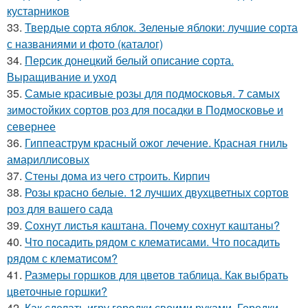
кустарников
33.
Твердые сорта яблок. Зеленые яблоки: лучшие сорта
с названиями и фото (каталог)
34.
Персик донецкий белый описание сорта.
Выращивание и уход
35.
Самые красивые розы для подмосковья. 7 самых
зимостойких сортов роз для посадки в Подмосковье и
севернее
36.
Гиппеаструм красный ожог лечение. Красная гниль
амариллисовых
37.
Стены дома из чего строить. Кирпич
38.
Розы красно белые. 12 лучших двухцветных сортов
роз для вашего сада
39.
Сохнут листья каштана. Почему сохнут каштаны?
40.
Что посадить рядом с клематисами. Что посадить
рядом с клематисом?
41.
Размеры горшков для цветов таблица. Как выбрать
цветочные горшки?
42.
Как сделать игру городки своими руками. Городки