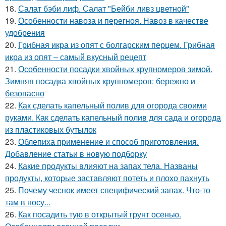
18.
Салат бэби лиф. Салат "Бейби ливз цветной"
19.
Особенности навоза и перегноя. Навоз в качестве
удобрения
20.
Грибная икра из опят с болгарским перцем. Грибная
икра из опят – самый вкусный рецепт
21.
Особенности посадки хвойных крупномеров зимой.
Зимняя посадка хвойных крупномеров: бережно и
безопасно
22.
Как сделать капельный полив для огорода своими
руками. Как сделать капельный полив для сада и огорода
из пластиковых бутылок
23.
Облепиха применение и способ приготовления.
Добавление статьи в новую подборку
24.
Какие продукты влияют на запах тела. Названы
продукты, которые заставляют потеть и плохо пахнуть
25.
Почему чеснок имеет специфический запах. Что-то
там в носу...
26.
Как посадить тую в открытый грунт осенью.