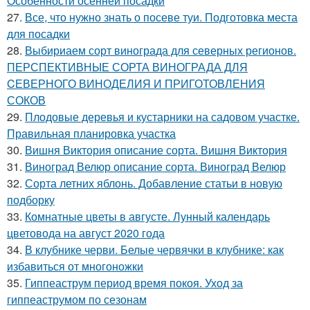
Особенности осенней посадки
27.
Все, что нужно знать о посеве туи. Подготовка места
для посадки
28.
Выбириаем сорт винограда для северных регионов.
ПЕРСПЕКТИВНЫЕ СОРТА ВИНОГРАДА ДЛЯ
CЕВЕРНОГО ВИНОДЕЛИЯ И ПРИГОТОВЛЕНИЯ
СОКОВ
29.
Плодовые деревья и кустарники на садовом участке.
Правильная планировка участка
30.
Вишня Виктория описание сорта. Вишня Виктория
31.
Виноград Велюр описание сорта. Виноград Велюр
32.
Сорта летних яблонь. Добавление статьи в новую
подборку
33.
Комнатные цветы в августе. Лунный календарь
цветовода на август 2020 года
34.
В клубнике черви. Белые червячки в клубнике: как
избавиться от многоножки
35.
Гиппеаструм период время покоя. Уход за
гиппеаструмом по сезонам