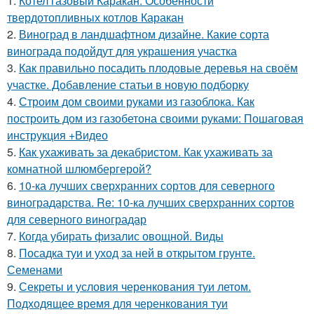
1.
Котел газовый Каракан. Особенности
твердотопливных котлов Каракан
2.
Виноград в ландшафтном дизайне. Какие сорта
винограда подойдут для украшения участка
3.
Как правильно посадить плодовые деревья на своём
участке. Добавление статьи в новую подборку
4.
Строим дом своими руками из газоблока. Как
построить дом из газобетона своими руками: Пошаговая
инструкция +Видео
5.
Как ухаживать за декабристом. Как ухаживать за
комнатной шлюмбергерой?
6.
10-ка лучших сверхранних сортов для северного
виноградарства. Re: 10-ка лучших сверхранних сортов
для северного виноградар
7.
Когда убирать физалис овощной. Виды
8.
Посадка туи и уход за ней в открытом грунте.
Семенами
9.
Секреты и условия черенкования туи летом.
Подходящее время для черенкования туи