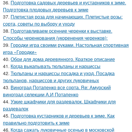
36.
Подготовка садовых деревьев и кустарников к зиме.
Подготовка плодовых деревьев к зиме
37.
Плетистая роза для начинающих. Плетистые розы:
сорта, советы по выбору и уходу
38.
Подготавливаем осенние черенки к выставке.
Способы черенкования (укоренения черенков):
39.
Городки игра своими руками. Настольная спортивная
игра «Городки»
40.
Обои для дома деревянного. Краткое описание
41.
Когда выкапывать тюльпаны и нарциссы
42.
Тюльпаны и нарциссы посадка и уход. Посадка
тюльпанов, нарциссов и других луковичных
43.
Виноград Потапенко все сорта. Re: Амурский
виноград селекции А.И Потапенко
44.
Узкие шкафчики для раздевалок. Шкафчики для
раздевалок
45.
Подготовка кустарников и деревьев к зиме. Как
правильно подготовить к зиме
46.
Когда сажать луковичные осенью в московской