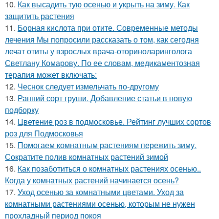
10.
Как высадить тую осенью и укрыть на зиму. Как
защитить растения
11.
Борная кислота при отите. Современные методы
лечения Мы попросили рассказать о том, как сегодня
лечат отиты у взрослых врача-оториноларинголога
Светлану Комарову. По ее словам, медикаментозная
терапия может включать:
12.
Чеснок следует измельчать по-другому
13.
Ранний сорт груши. Добавление статьи в новую
подборку
14.
Цветение роз в подмосковье. Рейтинг лучших сортов
роз для Подмосковья
15.
Помогаем комнатным растениям пережить зиму.
Сократите полив комнатных растений зимой
16.
Как позаботиться о комнатных растениях осенью..
Когда у комнатных растений начинается осень?
17.
Уход осенью за комнатными цветами. Уход за
комнатными растениями осенью, которым не нужен
прохладный период покоя