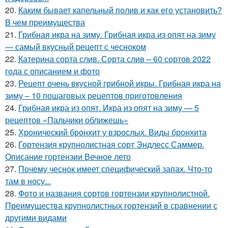
20.
Каким бывает капельный полив и как его установить?
В чем преимущества
21.
Грибная икра на зиму. Грибная икра из опят на зиму
— самый вкусный рецепт с чесноком
22.
Катерина сорта слив. Сорта слив – 60 сортов 2022
года с описанием и фото
23.
Рецепт очень вкусной грибной икры. Грибная икра на
зиму – 10 пошаговых рецептов приготовления
24.
Грибная икра из опят. Икра из опят на зиму — 5
рецептов «Пальчики оближешь»
25.
Хронический бронхит у взрослых. Виды бронхита
26.
Гортензия крупнолистная сорт Эндлесс Саммер.
Описание гортензии Вечное лето
27.
Почему чеснок имеет специфический запах. Что-то
там в носу...
28.
Фото и названия сортов гортензии крупнолистной.
Преимущества крупнолистных гортензий в сравнении с
другими видами