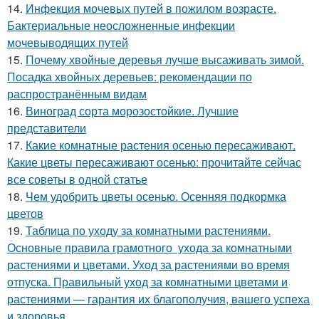
14.
Инфекция мочевых путей в пожилом возрасте.
Бактериальные неосложненные инфекции
мочевыводящих путей
15.
Почему хвойные деревья лучше высаживать зимой.
Посадка хвойных деревьев: рекомендации по
распространённым видам
16.
Виноград сорта морозостойкие. Лучшие
представители
17.
Какие комнатные растения осенью пересаживают.
Какие цветы пересаживают осенью: прочитайте сейчас
все советы в одной статье
18.
Чем удобрить цветы осенью. Осенняя подкормка
цветов
19.
Таблица по уходу за комнатными растениями.
Основные правила грамотного ухода за комнатными
растениями и цветами. Уход за растениями во время
отпуска. Правильный уход за комнатными цветами и
растениями — гарантия их благополучия, вашего успеха
и здоровья.