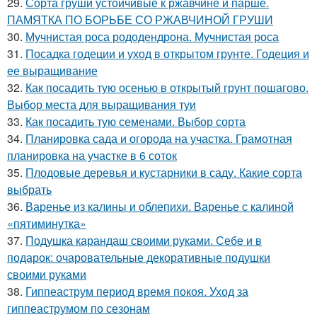
29.
Сорта груши устойчивые к ржавчине и парше.
ПАМЯТКА ПО БОРЬБЕ СО РЖАВЧИНОЙ ГРУШИ
30.
Мучнистая роса рододендрона. Мучнистая роса
31.
Посадка годеции и уход в открытом грунте. Годеция и
ее выращивание
32.
Как посадить тую осенью в открытый грунт пошагово.
Выбор места для выращивания туи
33.
Как посадить тую семенами. Выбор сорта
34.
Планировка сада и огорода на участка. Грамотная
планировка на участке в 6 соток
35.
Плодовые деревья и кустарники в саду. Какие сорта
выбрать
36.
Варенье из калины и облепихи. Варенье с калиной
«пятиминутка»
37.
Подушка карандаш своими руками. Себе и в
подарок: очаровательные декоративные подушки
своими руками
38.
Гиппеаструм период время покоя. Уход за
гиппеаструмом по сезонам