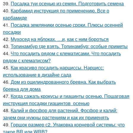
39.
Посадка туи осенью из семян. Подготовить семена
40.
Карбамид инструкция по применению. Все о
карбамиде
41.
Посадка земляники осенью сроки. Плюсы осенней
посадки
42.
Мухосед на яблоках. …и, как с ним бороться
43.
Топинамбур где взять. Топинамбур: особые приметы
44.
Что посадить рядом с клематисами. Что посадить
рядом с клематисом?
45.
Как красиво посадить нарциссы. Нарцисс:
использование в дизайне сада
46.
Дом из оцилиндрованного бревна. Как выбрать
бревна для дома
47.
Когда сажать крокусы и гиацинты осенью. Пошаговая
инструкция посадки гиацинтов осенью
48.
Калий и фосфор для растений. Фосфор и калий:
зачем они нужны растениям и как их применять
49.
Горшок размер с2. Упаковка корневой системы: что
такое BR или WRB?