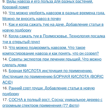
9.
Виды навоза и его польза для разных растений.
Коровий помет
10.
Что можно удобрять навозом в разные времена года.
Можно ли вносить навоз в почву
11.
Как и когда сажать тую на даче. Добавление статьи в
новую подборку
12.
Когда сажать туи в Подмосковье. Технология посадка
туи в открытый грунт
13.
Что можно подкормить навозом. Что такое
компостирование навоза и как понять, что он созрел?
14.
Советы экспертов при лечении прыщей. Что можно
сделать дома
15.
Борная КИСЛОТА инструкция по применению.
Инструкция по применению БОРНАЯ КИСЛОТА (BORIC
ACID)
16.
Ранний сорт груши. Добавление статьи в новую
подборку
17.
СОСНА в полный рост. Сосна: уникальное дерево с
огромным спектром применения (77 фото)