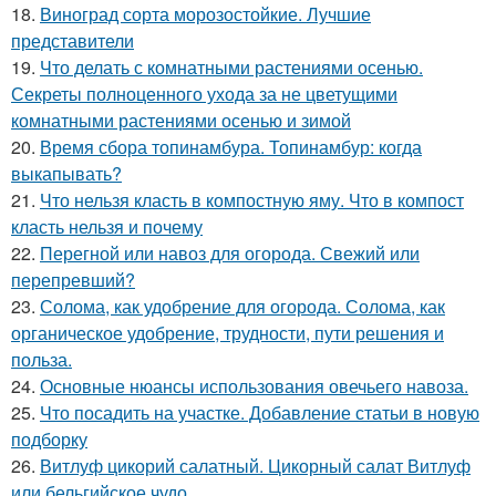
18.
Виноград сорта морозостойкие. Лучшие
представители
19.
Что делать с комнатными растениями осенью.
Секреты полноценного ухода за не цветущими
комнатными растениями осенью и зимой
20.
Время сбора топинамбура. Топинамбур: когда
выкапывать?
21.
Что нельзя класть в компостную яму. Что в компост
класть нельзя и почему
22.
Перегной или навоз для огорода. Свежий или
перепревший?
23.
Солома, как удобрение для огорода. Солома, как
органическое удобрение, трудности, пути решения и
польза.
24.
Основные нюансы использования овечьего навоза.
25.
Что посадить на участке. Добавление статьи в новую
подборку
26.
Витлуф цикорий салатный. Цикорный салат Витлуф
или бельгийское чудо