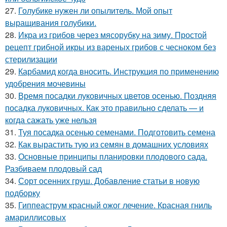
27.
Голубике нужен ли опылитель. Мой опыт
выращивания голубики.
28.
Икра из грибов через мясорубку на зиму. Простой
рецепт грибной икры из вареных грибов с чесноком без
стерилизации
29.
Карбамид когда вносить. Инструкция по применению
удобрения мочевины
30.
Время посадки луковичных цветов осенью. Поздняя
посадка луковичных. Как это правильно сделать — и
когда сажать уже нельзя
31.
Туя посадка осенью семенами. Подготовить семена
32.
Как вырастить тую из семян в домашних условиях
33.
Основные принципы планировки плодового сада.
Разбиваем плодовый сад
34.
Сорт осенних груш. Добавление статьи в новую
подборку
35.
Гиппеаструм красный ожог лечение. Красная гниль
амариллисовых