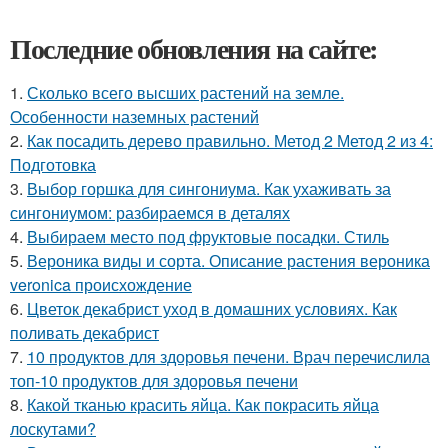
Последние обновления на сайте:
1.
Сколько всего высших растений на земле.
Особенности наземных растений
2.
Как посадить дерево правильно. Метод 2 Метод 2 из 4:
Подготовка
3.
Выбор горшка для сингониума. Как ухаживать за
сингониумом: разбираемся в деталях
4.
Выбираем место под фруктовые посадки. Стиль
5.
Вероника виды и сорта. Описание растения вероника
veronica происхождение
6.
Цветок декабрист уход в домашних условиях. Как
поливать декабрист
7.
10 продуктов для здоровья печени. Врач перечислила
топ-10 продуктов для здоровья печени
8.
Какой тканью красить яйца. Как покрасить яйца
лоскутами?