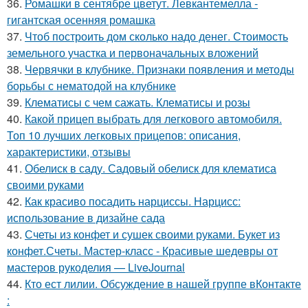
36.
Ромашки в сентябре цветут. Левкантемелла -
гигантская осенняя ромашка
37.
Чтоб построить дом сколько надо денег. Стоимость
земельного участка и первоначальных вложений
38.
Червячки в клубнике. Признаки появления и методы
борьбы с нематодой на клубнике
39.
Клематисы с чем сажать. Клематисы и розы
40.
Какой прицеп выбрать для легкового автомобиля.
Топ 10 лучших легковых прицепов: описания,
характеристики, отзывы
41.
Обелиск в саду. Садовый обелиск для клематиса
своими руками
42.
Как красиво посадить нарциссы. Нарцисс:
использование в дизайне сада
43.
Счеты из конфет и сушек своими руками. Букет из
конфет.Счеты. Мастер-класс - Красивые шедевры от
мастеров рукоделия — LiveJournal
44.
Кто ест лилии. Обсуждение в нашей группе вКонтакте
: