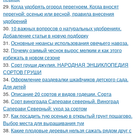
29.
Когда удобрять огород перегноем. Когда вносят
перегной: осенью или весной, правила внесения
удобрений
30.
10 важных вопросов о натуральных удобрениях.
Добавление статьи в новую подборку
31.
Основные нюансы использования овечьего навоза.
32.
Почему озимый чеснок вырос мелким и как этого
избежать в новом сезоне
33.
Сорт груши джулия. НАРОДНАЯ ЭНЦИКЛОПЕДИЯ
СОРТОВ ГРУШИ
34.
Оформление раздевалки шкафчиков детского сада.
Для детей
35.
Описание 20 сортов и видов годеции. Сорта
36.
Сорт винограда Саперави северный. Виноград
Саперави Северный: уход за сортом
37.
Как посадить тую осенью в открытый грунт пошагово.
Выбор места для выращивания туи
38.
Какие плодовые деревья нельзя сажать рядом друг с