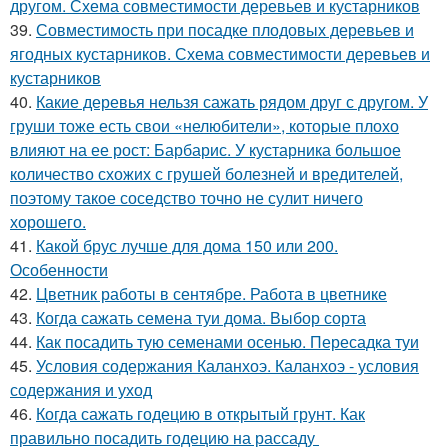
другом. Схема совместимости деревьев и кустарников
39.
Совместимость при посадке плодовых деревьев и
ягодных кустарников. Схема совместимости деревьев и
кустарников
40.
Какие деревья нельзя сажать рядом друг с другом. У
груши тоже есть свои «нелюбители», которые плохо
влияют на ее рост: Барбарис. У кустарника большое
количество схожих с грушей болезней и вредителей,
поэтому такое соседство точно не сулит ничего
хорошего.
41.
Какой брус лучше для дома 150 или 200.
Особенности
42.
Цветник работы в сентябре. Работа в цветнике
43.
Когда сажать семена туи дома. Выбор сорта
44.
Как посадить тую семенами осенью. Пересадка туи
45.
Условия содержания Каланхоэ. Каланхоэ - условия
содержания и уход
46.
Когда сажать годецию в открытый грунт. Как
правильно посадить годецию на рассаду