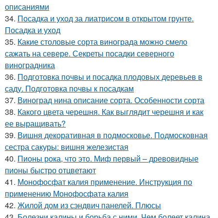
описаниями
34.
Посадка и уход за лиатрисом в открытом грунте.
Посадка и уход
35.
Какие столовые сорта винограда можно смело
сажать на севере. Секреты посадки северного
виноградника
36.
Подготовка почвы и посадка плодовых деревьев в
саду. Подготовка почвы к посадкам
37.
Виноград нина описание сорта. Особенности сорта
38.
Какого цвета черешня. Как выглядит черешня и как
ее выращивать?
39.
Вишня декоративная в подмосковье. Подмосковная
сестра сакуры: вишня железистая
40.
Пионы рока, что это. Миф первый – древовидные
пионы быстро отцветают
41.
Монофосфат калия применение. Инструкция по
применению Монофосфата калия
42.
Жилой дом из сэндвич панелей. Плюсы
43.
Болезни калины и борьба с ними. Чем болеет калина