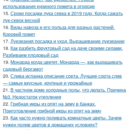
использования куриного помета в огороде
15.
Сроки посадки лука севка в 2019 году. Когда сажать
лук-севок весной
16.
Виды навоза и его польза для разных растений.
Коровий помет
17.
Луизеания посадка и уход. Выращивание луизеании
18.
Как разбить фруктовый сад на даче своими силами.
Разбиваем плодовый сад
19.
Монарда когда цветет. Монарда —, как выращивать
садовый бергамот
20.
Слива испанка описание сорта. Лучшие сорта слив
— самые вкусные, крупные и урожайные
21.
В частном доме холодные полы, что делать. Причина
№3. Недостаток утепления
22.
Грибная икры из опят на зиму в банках.
Приготовление грибной икры из опят на зиму
23.
Как часто нужно поливать комнатные цветы. Зачем
нужен полив цветов в домашних условиях?