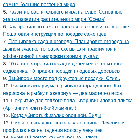
самые большие растения мира
5.
Развитие растительного мира на суше. Основные
этапы развития растительного мира (Схема)
6.
Как правильно сажать плодовые деревья на участке.
Пошаговая инструкция по посадке саженцев
7.
Планировка сада и огорода. Планировка огорода на
дачном участке: готовые схемы для практичной и
эффективной планировки своими руками
8.
10 важных правил посадки деревьев от опытного
садовника. 10 правил посадки плодовых деревьев
9.
Выбираем место под фруктовые посадки. Стиль
10.
Рисунок аквариума с рыбками карандашом. Как
нарисовать рыбку и аквариум — два мастер-класса
11.
Покрытие для теплого пола. Кварцвиниловая плитка
(Арт-винил или гибкий ламинат)
12.
Когда убирать физалис овощной. Виды
13.
Сильно выпадают волосы у женщины. Лечение и
профилактика выпадения волос у девушек
14.
Куриный помет, как удобрение. Плюсы