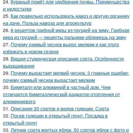
24.
Куриный помёт для удобрения почвы. Преимущества
и недостатки
25.
Как правильно использовать навоз и другую органику
на даче. Польза навоза для агрокультур
26.
6 рецептов грибной икры из груздей на зиму. Грибная
икра из груздей — рецепты пальчики оближешь на зиму
27.
Почему озимый чеснок вырос мелким и как этого
избежать в новом сезоне
28.
Вишня студенческая описание сорта. Особенности
выращивания
29.
Почему вырастает мелкий чеснок. 3 главные ошибки:
почему озимый чеснок вырастает мелким
30.
Биметалл или алюминий в частный дом. Чем
отличается биметаллический радиатор отопления от
алюминиевого
31.
Описание 20 сортов и видов годеции. Сорта
32.
Посев годеции в открытый грунт. Посадка в
открытый грунт
33.
Летние сорта желтых яблок. 50 сортов яблок с фото и