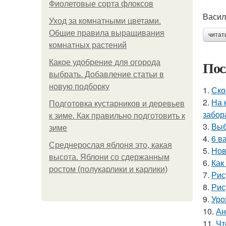
Фиолетовые сорта флоксов
Васил
Уход за комнатными цветами.
Общие правила выращивания
читат
комнатных растений
Пос
Какое удобрение для огорода
выбрать. Добавление статьи в
новую подборку
1.
Ско
2.
На 
Подготовка кустарников и деревьев
забор
к зиме. Как правильно подготовить к
3.
Выб
зиме
4.
6 в
Среднерослая яблоня это, какая
5.
Нов
высота. Яблони со сдержанным
6.
Как
ростом (полукарлики и карлики)
7.
Рис
8.
Рис
9.
Уро
10.
Ан
11.
Чт