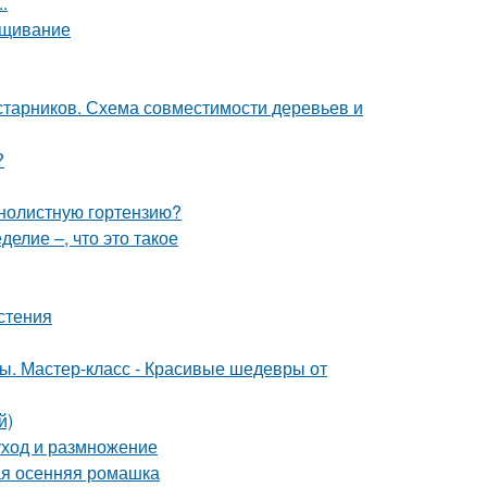
.
ращивание
старников. Схема совместимости деревьев и
?
пнолистную гортензию?
елие –, что это такое
стения
ты. Мастер-класс - Красивые шедевры от
й)
уход и размножение
ая осенняя ромашка