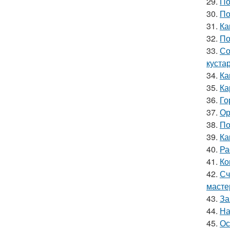
29.
По
30.
По
31.
Ка
32.
По
33.
Со
куста
34.
Ка
35.
Ка
36.
Го
37.
Ор
38.
По
39.
Ка
40.
Ра
41.
Ко
42.
Сч
масте
43.
За
44.
На
45.
Ос