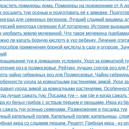
растить помидоры дома. Помидоры на подоконнике от А д
к посадить тую осенью и подготовить её к зимовке. Подготов
ноград для северных регионов. Лучший сладкий кишмиш дл
урский виноград селекции А.И потапенко. История выращи
к удобрить землю мочевиной. Что такое мочевина (карбами
жно ли капать борную кислоту в ухо ребенку. Лечение отит
способов применения борной кислоты в саду и огороде. Зач
ний
ращивание туи в домашних условиях. Уход за комнатной т
етение роз в подмосковье. Рейтинг лучших сортов роз для
рта чайно гибридных роз для Подмосковья. Чайно-гибридн
обенности ухода за комнатными растениями зимой. Уход з
правил ухода зимой за комнатными растениями. Особеннос
гда лучше сажать тую. Посадка туи –, как где и когда сажать 
ра из белых грибов с острым перцем и овощами. Икра из б
к сажать туи осенью семенами. Размножение и посадка туи
чный капельный полив. Капельный полив: капельницы, спр
ибная икра со сладким перцем. Рецепт: Грибная икра - из о