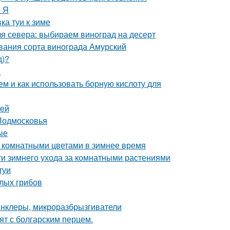
о Я
ка туи к зиме
я севера: выбираем виноград на десерт
вания сорта винограда Амурский
д)?
а
ем и как использовать борную кислоту для
уей
 Подмосковья
ые
а комнатными цветами в зимнее время
ти зимнего ухода за комнатными растениями
туи
елых грибов
инклеры, микроразбрызгиватели
пят с болгарским перцем.