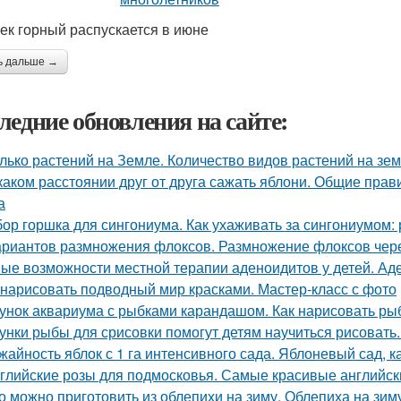
ек горный распускается в июне
ь дальше →
ледние обновления на сайте:
лько растений на Земле. Количество видов растений на зе
каком расстоянии друг от друга сажать яблони. Общие прави
а
ор горшка для сингониума. Как ухаживать за сингониумом:
ариантов размножения флоксов. Размножение флоксов чере
ые возможности местной терапии аденоидитов у детей. Ад
 нарисовать подводный мир красками. Мастер-класс с фото
унок аквариума с рыбками карандашом. Как нарисовать рыб
унки рыбы для срисовки помогут детям научиться рисовать
жайность яблок с 1 га интенсивного сада. Яблоневый сад, 
глийские розы для подмосковья. Самые красивые английски
о можно приготовить из облепихи на зиму. Облепиха на зи