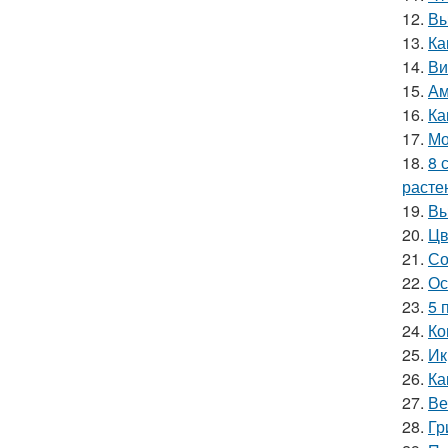
12.
Вы
13.
Ка
14.
Ви
15.
Ам
16.
Ка
17.
Мо
18.
8 
расте
19.
Вы
20.
Цв
21.
Со
22.
Ос
23.
5 
24.
Ко
25.
Ик
26.
Ка
27.
Ве
28.
Гр