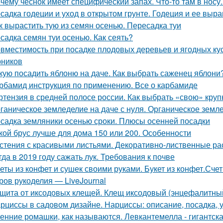
чему чеснок имеет специфический запах. Что-то там в носу..
садка годеции и уход в открытом грунте. Годеция и ее вы
к вырастить тую из семян осенью. Пересадка туи
садка семян туи осенью. Как сеять?
вместимость при посадке плодовых деревьев и ягодных ку
рников
кую посадить яблоню на даче. Как выбрать саженец яблони
рбамид инструкция по применению. Все о карбамиде
ртензия в средней полосе россии. Как выбрать «свою» кру
ганическое земледелие на даче с нуля. Органическое землед
садка земляники осенью сроки. Плюсы осенней посадки
кой брус лучше для дома 150 или 200. Особенности
стения с красивыми листьями. Декоративно-лиственные ра
гда в 2019 году сажать лук. Требования к почве
еты из конфет и сушек своими руками. Букет из конфет.Сче
ров рукоделия — LiveJournal
щита от иксодовых клещей. Клещ иксодовый (энцефалитны
рциссы в садовом дизайне. Нарциссы: описание, посадка, 
енние ромашки, как называются. Левкантемелла - гигантск