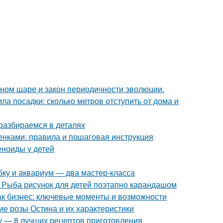
мном шаре и закон периодичности эволюции.
ла посадки: сколько метров отступить от дома и
 разбираемся в деталях
нками: правила и пошаговая инструкция
еноиды у детей
ку и аквариум — два мастер-класса
. Рыба рисунок для детей поэтапно карандашом
как бизнес: ключевые моменты и возможности
е розы Остина и их характеристики
му — 8 лучших рецептов приготовления